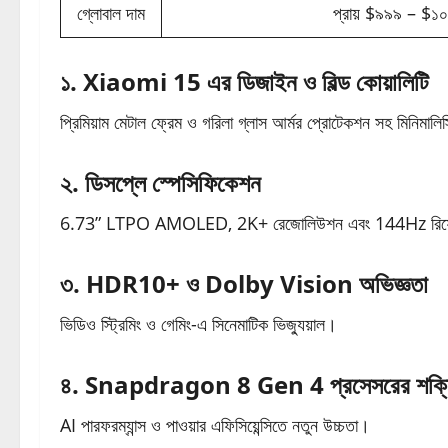
গ্লোবাল দাম
প্রায় $৯৯৯ – $১
১. Xiaomi 15 এর ডিজাইন ও বিল্ড কোয়ালিটি
প্রিমিয়াম মেটাল ফ্রেম ও গরিলা গ্লাস আর্মর প্রোটেকশন সহ মিনিমাল
২. ডিসপ্লে স্পেসিফিকেশন
6.73” LTPO AMOLED, 2K+ রেজোলিউশন এবং 144Hz রিফ্
৩. HDR10+ ও Dolby Vision অভিজ্ঞতা
ভিডিও স্ট্রিমিং ও গেমিং-এ সিনেমাটিক ভিজ্যুয়াল।
৪. Snapdragon 8 Gen 4 প্রসেসরের শক্
AI পারফরম্যান্স ও পাওয়ার এফিসিয়েন্সিতে নতুন উচ্চতা।