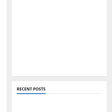
RECENT POSTS
Blogging Roadmap 2026: Beginner থেকে
Successful Blogger হওয়ার সম্পূর্ণ পথনির্দেশনা