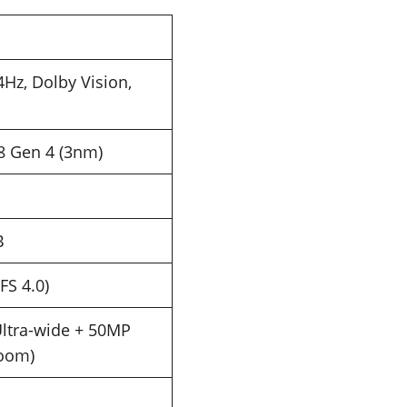
Hz, Dolby Vision,
 Gen 4 (3nm)
B
FS 4.0)
Ultra-wide + 50MP
Zoom)