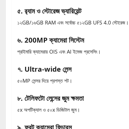
৫. র‍্যাম ও স্টোরেজ ভ্যারিয়েন্ট
১২GB/১৬GB RAM এবং সর্বোচ্চ ৫১২GB UFS 4.0 স্টোরেজ।
৬. 200MP ক্যামেরা সিস্টেম
প্রাইমারি ক্যামেরায় OIS এবং AI ইমেজ প্রসেসিং।
৭. Ultra-wide লেন্স
৫০MP সেন্সর দিয়ে প্রশস্ত শট।
৮. টেলিফটো লেন্সের জুম ক্ষমতা
৫x অপটিক্যাল ও ৫০x ডিজিটাল জুম।
৯. ফ্রন্ট ক্যামেরা ফিচারস