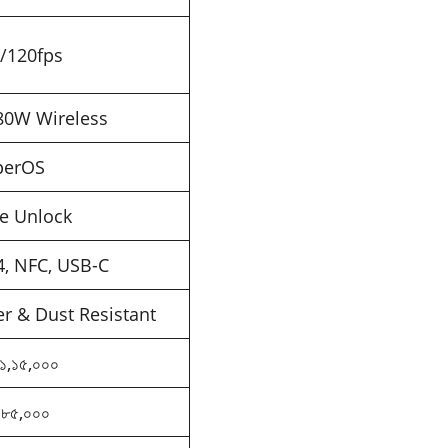
/120fps
80W Wireless
perOS
 Face Unlock
.4, NFC, USB-C
er & Dust Resistant
৳১,১৫,০০০
₹৮৫,০০০