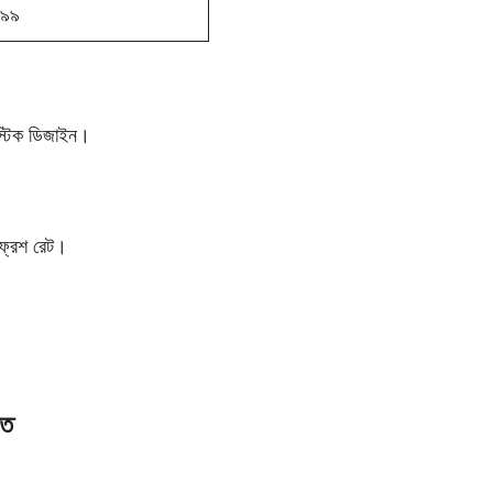
০৯৯
িস্টিক ডিজাইন।
রেশ রেট।
তি