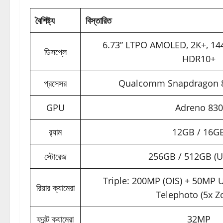
বৈশিষ্ট্য
বিস্তারিত
6.73” LTPO AMOLED, 2K+, 144
ডিসপ্লে
HDR10+
প্রসেসর
Qualcomm Snapdragon 8
GPU
Adreno 830
র‍্যাম
12GB / 16G
স্টোরেজ
256GB / 512GB (U
Triple: 200MP (OIS) + 50MP 
রিয়ার ক্যামেরা
Telephoto (5x 
ফ্রন্ট ক্যামেরা
32MP