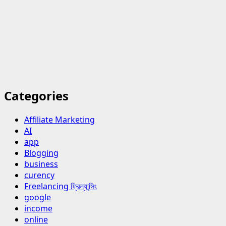
Categories
Affiliate Marketing
AI
app
Blogging
business
curency
Freelancing ফ্রিল্যান্সিং
google
income
online