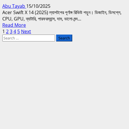
সম্পূর্ণ
Abu Tayab
15/10/2025
স্পেসিফিকেশন,
Acer Swift X 14 (2025) ল্যাপটপের পূর্ণাঙ্গ রিভিউ পড়ুন। ডিজাইন, ডিসপ্লে,
ফিচারস,
CPU, GPU, ব্যাটারি, পারফরম্যান্স, দাম, ভালো-মন্দ...
পারফরম্যান্স
Read
Read More
এবং
Posts
more
1
2
3
4
5
Next
কেনার
Search
about
গাইড
pagination
for:
Acer
Swift
X
14
(2025)
রিভিউ
সম্পূর্ণ
স্পেসিফিকেশন,
পারফরম্যান্স,
ব্যাটারি,
দাম
ও
ফিচার
বিশ্লেষণ