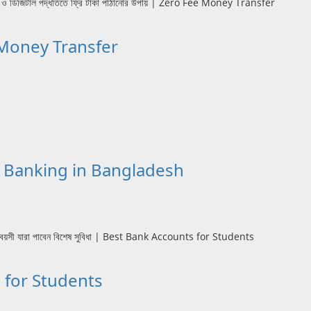
 Fee Money Transfer
tional Banking in Bangladesh
unts for Students