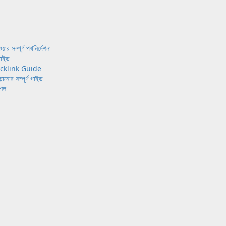
পূর্ণ পথনির্দেশনা
গাইড
Backlink Guide
 সম্পূর্ণ গাইড
শল