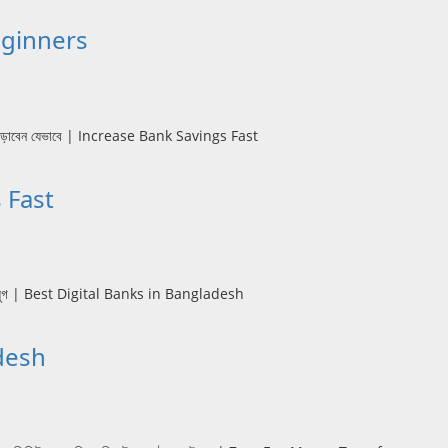
 Beginners
gs Fast
ladesh