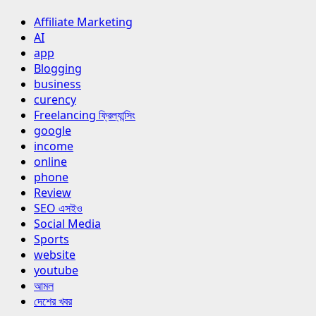
Affiliate Marketing
AI
app
Blogging
business
curency
Freelancing ফ্রিল্যান্সিং
google
income
online
phone
Review
SEO এসইও
Social Media
Sports
website
youtube
আমল
দেশের খবর