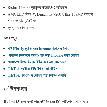
ব্যালান্সড বাজেট 5G স্মার্টফোন
Redmi 15 একটি
AMOLED ডিসপ্লে, Dimensity 7200 Ultra, 108MP ক্যামেরা,
5000mAh ব্যাটারি সহ
ভ্যালু ফর মানি অপশন
আরো পড়ুন
পার্ট-টাইম ফ্রিল্যান্সিং করে Income বাড়ানোর উপায়
গ্রাফিক ডিজাইনে মাসে ১ লাখ টাকা Income করার কৌশল
সেলফ-পাবলিশড ই-বুক বিক্রি করে আয় Income
TikTok ফটো এডিটিং টিপস সেরা স্টাইল
TikTok এর গোপন কৌশল নতুন ভিডিও শেয়ারিং
✅ উপসংহার
Redmi 15
পারফেক্ট মিড-রেঞ্জ 5G স্মার্টফোন
হলো একটি
যেখানে আছে –