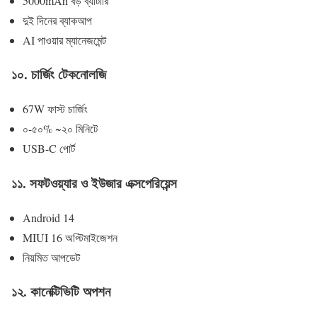
5000mAh বড় ব্যাটারি
দুই দিনের ব্যাকআপ
AI পাওয়ার ম্যানেজমেন্ট
১০. চার্জিং টেকনোলজি
67W ফাস্ট চার্জিং
০-৫০% ~২০ মিনিটে
USB-C পোর্ট
১১. সফটওয়্যার ও ইউজার এক্সপেরিয়েন্স
Android 14
MIUI 16 অপ্টিমাইজেশন
নিয়মিত আপডেট
১২. কানেক্টিভিটি অপশন