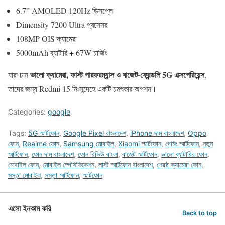
6.7” AMOLED 120Hz ডিসপ্লে
Dimensity 7200 Ultra প্রসেসর
108MP OIS ক্যামেরা
5000mAh ব্যাটারি + 67W চার্জিং
ভালো ক্যামেরা, ফাস্ট পারফরম্যান্স ও বাজেট-ফ্রেন্ডলি 5G এক্সপেরিয়েন্স
যারা চান
,
তাদের জন্য Redmi 15 নিঃসন্দেহে একটি চমৎকার অপশন।
Categories:
google
Tags:
5G স্মার্টফোন
,
Google Pixel বাংলাদেশ
,
iPhone দাম বাংলাদেশ
,
Oppo
ফোন
,
Realme ফোন
,
Samsung মোবাইল
,
Xiaomi স্মার্টফোন
,
গেমিং স্মার্টফোন
,
নতুন
স্মার্টফোন
,
ফোন দাম বাংলাদেশ
,
ফোন রিভিউ বাংলা
,
বাজেট স্মার্টফোন
,
ভালো ব্যাটারির ফোন
,
মোবাইল ফোন
,
মোবাইল স্পেসিফিকেশন
,
লাস্ট স্মার্টফোন বাংলাদেশ
,
শ্রেষ্ঠ ক্যামেরা ফোন
,
সস্তা মোবাইল
,
সস্তা স্মার্টফোন
,
স্মার্টফোন
এসো ইনকাম করি
Back to top