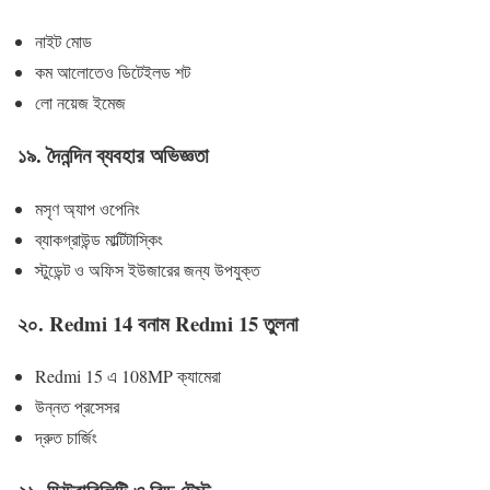
নাইট মোড
কম আলোতেও ডিটেইলড শট
লো নয়েজ ইমেজ
১৯. দৈনন্দিন ব্যবহার অভিজ্ঞতা
মসৃণ অ্যাপ ওপেনিং
ব্যাকগ্রাউন্ড মাল্টিটাস্কিং
স্টুডেন্ট ও অফিস ইউজারের জন্য উপযুক্ত
২০. Redmi 14 বনাম Redmi 15 তুলনা
Redmi 15 এ 108MP ক্যামেরা
উন্নত প্রসেসর
দ্রুত চার্জিং