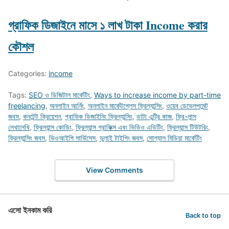
গ্রাফিক ডিজাইনে মাসে ১ লাখ টাকা Income করার
কৌশল
Categories:
income
Tags:
SEO ও ডিজিটাল মার্কেটিং
,
Ways to increase income by part-time
freelancing
,
অনলাইন আর্নিং
,
অনলাইন মার্কেটপ্লেস ফ্রিল্যান্সিং
,
ওয়েব ডেভেলপমেন্ট
জবস
,
কনটেন্ট ক্রিয়েশন
,
গ্রাফিক ডিজাইনিং ফ্রিল্যান্সিং
,
ডাটা এন্ট্রি কাজ
,
ফ্রি-লান্স
লেখালেখি
,
ফ্রিল্যান্স কোডিং
,
ফ্রিল্যান্স গ্রাফিক্স এবং ভিডিও এডিটিং
,
ফ্রিল্যান্স টিউটরিং
,
ফ্রিল্যান্সিং জবস
,
ভিওআইপি সার্ভিসেস
,
ভুলাই টাইপিং জবস
,
সোশ্যাল মিডিয়া মার্কেটিং
View Comments
এসো ইনকাম করি
Back to top