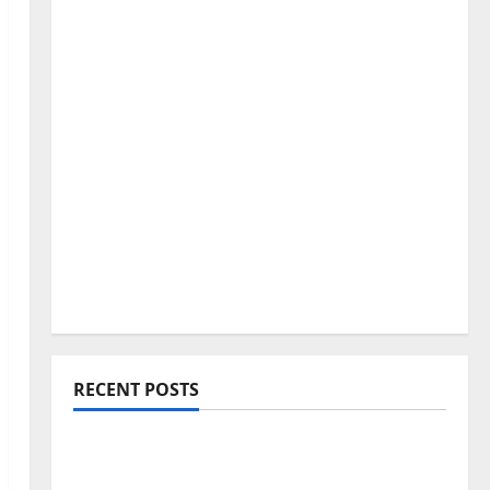
RECENT POSTS
Blogging Roadmap 2026: Beginner থেকে
Successful Blogger হওয়ার সম্পূর্ণ পথনির্দেশনা