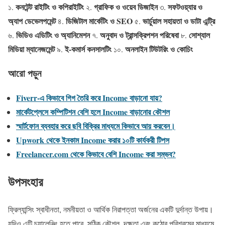
কনটেন্ট রাইটিং ও কপিরাইটিং
গ্রাফিক ও ওয়েব ডিজাইন
সফটওয়্যার ও
১.
২.
৩.
অ্যাপ ডেভেলপমেন্ট
ডিজিটাল মার্কেটিং ও SEO
ভার্চুয়াল সহায়তা ও ডাটা এন্ট্রি
৪.
৫.
ভিডিও এডিটিং ও অ্যানিমেশন
অনুবাদ ও ট্রান্সক্রিপশন পরিষেবা
সোশ্যাল
৬.
৭.
৮.
মিডিয়া ম্যানেজমেন্ট
ই-কমার্স কনসালটিং
অনলাইন টিউটরিং ও কোচিং
৯.
১০.
আরো পড়ুন
Fiverr-এ কিভাবে গিগ তৈরি করে Income বাড়ানো যায়?
মার্কেটপ্লেসে কম্পিটিশন বেশি হলে Income বাড়ানোর কৌশল
স্মার্টফোন ব্যবহার করে ছবি বিক্রির মাধ্যমে কিভাবে আয় করবেন।
Upwork থেকে ইনকাম Income করার ১০টি কার্যকরী টিপস
Freelancer.com থেকে কিভাবে বেশি Income করা সম্ভব?
উপসংহার
ফ্রিল্যান্সিং স্বাধীনতা, নমনীয়তা ও আর্থিক নিরাপত্তা অর্জনের একটি দুর্দান্ত উপায়।
যদিও এটি চ্যালেঞ্জিং হতে পারে, সঠিক কৌশল, দক্ষতা এবং কঠোর পরিশ্রমের মাধ্যমে