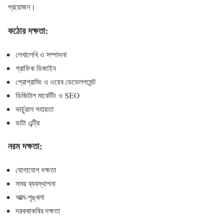
প্রয়োজন।
কঠোর দক্ষতা:
লেখালেখি ও সম্পাদনা
গ্রাফিক ডিজাইন
প্রোগ্রামিং ও ওয়েব ডেভেলপমেন্ট
ডিজিটাল মার্কেটিং ও SEO
ভার্চুয়াল সহায়তা
ডাটা এন্ট্রি
নরম দক্ষতা:
যোগাযোগ দক্ষতা
সময় ব্যবস্থাপনা
আত্ম-শৃঙ্খলা
দরকষাকষির দক্ষতা