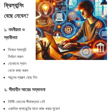
ফ্রিল্যান্সিং
বেছে নেবেন?
১.
নমনীয়তা ও
স্বাধীনতা
নিজের সময়সূচি
নির্ধারণ করুন
যেকোনো স্থান
থেকে কাজ করুন
পছন্দের প্রকল্প বেছে নিন
২.
সীমাহীন আয়ের সম্ভাবনা
নির্দিষ্ট বেতনের সীমাবদ্ধতা নেই
একাধিক ক্লায়েন্টের সাথে কাজ করার সুযোগ