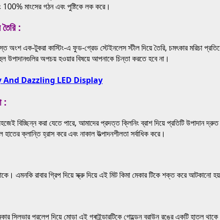
 এবং 100% মাংসের গঠন এবং পুষ্টিকে লক করে।
তৈরি :
এক-টুকরা কাস্টিং-এ ফুড-গ্রেড স্টেইনলেস স্টীল দিয়ে তৈরি, চমৎকার মরিচা প্রতিরোধ, 
হুল উপাদানগুলির অপচয় হওয়ার বিষয়ে আপনাকে চিন্তা করতে হবে না।
 And Dazzling LED Display
 :
বিচ্ছিন্ন করা যেতে পারে, আমাদের প্রদত্ত ক্লিনিং ব্রাশ দিয়ে প্রতিটি উপাদান দ্রুত 
 হাতের ক্লান্তি হ্রাস করে এবং নাকাল উত্পাদনশীলতা সর্বাধিক করে।
 থাকে। এমনকি রাবার গ্রিপ দিয়ে স্ক্রু দিয়ে এই মিট কিমা মেকার টিকে শক্ত করে আটকানো 
 সিলভার প্রলেপ দিয়ে মোড়া এই গ্ৰাইন্ডারটিকে গোল্ডেন ব্রাউন রঙের একটি হাতল থাকে 