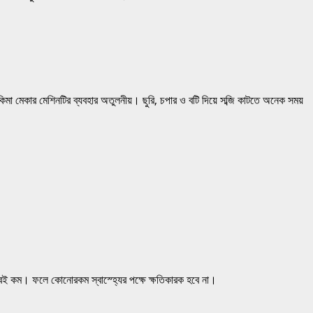
িমা মেকার মেশিনটির ব্যবহার অতুলনীয়। ছুরি, চপার ও বটি দিয়ে সব্জি কাটতে অনেক সময়
ুবই কম। ফলে কোনোরকম স্বাস্হ্যের পক্ষে ক্ষতিকারক হবে না।