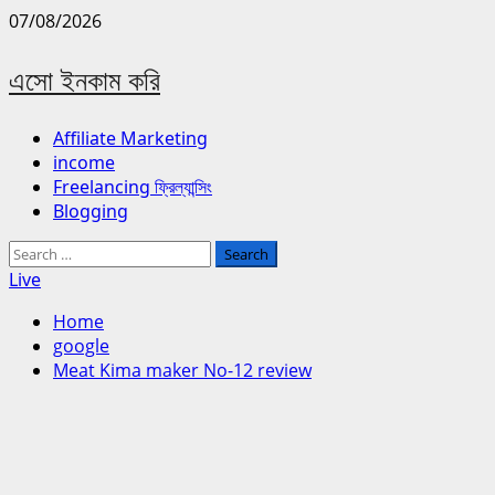
Skip
07/08/2026
to
content
এসো ইনকাম করি
Primary
Affiliate Marketing
Menu
income
Freelancing ফ্রিল্যান্সিং
Blogging
Search
for:
Live
Home
google
Meat Kima maker No-12 review