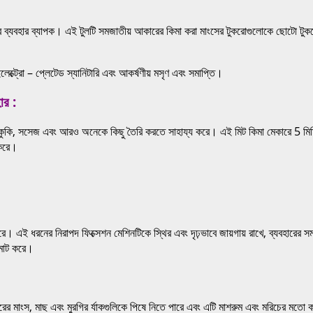
্যবহার ব্যাপক। এই টুলটি সমজাতীয় আকারের কিমা করা মাংসের টুকরোগুলোকে ছোটো টুকরো
।
ইলেক্ট্রো – প্লেটেড স্যানিটারি এবং আকর্ষণীয় মসৃণ এবং সমাপ্তি।
র :
কি, সসেজ এবং আরও অনেকে কিছু তৈরি করতে সাহায্য করে। এই মিট কিমা মেকারে 5 মিমি এবং
 করে।
। এই ধরনের নিরাপদ ফিক্সেশন মেশিনটিকে স্থির এবং দৃঢ়ভাবে জায়গায় রাখে, ব্যবহারের সম
টমাট করে।
য়োরের মাংস, মাছ এবং মুরগির র্যাকগুলিকে পিষে নিতে পারে এবং এটি মাশরুম এবং মরিচের মতো