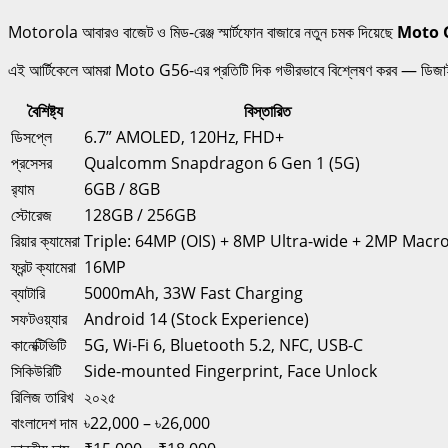
Motorola আবারও বাজেট ও মিড-রেঞ্জ স্মার্টফোন বাজারে নতুন চমক দিয়েছে
Moto 
এই আর্টিকেলে আমরা Moto G56-এর প্রতিটি দিক গভীরভাবে বিশ্লেষণ করব — ডিজাইন, ডিসপ
বৈশিষ্ট্য
বিস্তারিত
ডিসপ্লে
6.7” AMOLED, 120Hz, FHD+
প্রসেসর
Qualcomm Snapdragon 6 Gen 1 (5G)
র‍্যাম
6GB / 8GB
স্টোরেজ
128GB / 256GB
রিয়ার ক্যামেরা
Triple: 64MP (OIS) + 8MP Ultra-wide + 2MP Macr
ফ্রন্ট ক্যামেরা
16MP
ব্যাটারি
5000mAh, 33W Fast Charging
সফটওয়্যার
Android 14 (Stock Experience)
কানেক্টিভিটি
5G, Wi-Fi 6, Bluetooth 5.2, NFC, USB-C
সিকিউরিটি
Side-mounted Fingerprint, Face Unlock
রিলিজ তারিখ
২০২৫
বাংলাদেশ দাম
৳22,000 – ৳26,000