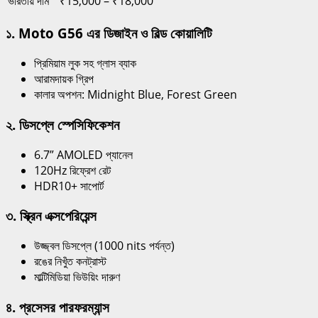
ভারতীয় দাম
₹15,000 – ₹18,000
১. Moto G56 এর ডিজাইন ও বিল্ড কোয়ালিটি
প্রিমিয়াম লুক সহ গ্লাস ব্যাক
আরামদায়ক গ্রিপ
কালার অপশন: Midnight Blue, Forest Green
২. ডিসপ্লে স্পেসিফিকেশন
6.7” AMOLED প্যানেল
120Hz রিফ্রেশ রেট
HDR10+ সাপোর্ট
৩. স্ক্রিন এক্সপেরিয়েন্স
উজ্জ্বল ডিসপ্লে (1000 nits পর্যন্ত)
রঙের নিখুঁত কনট্রাস্ট
মাল্টিমিডিয়া ভিউয়িং দারুণ
৪. প্রসেসর পারফরম্যান্স