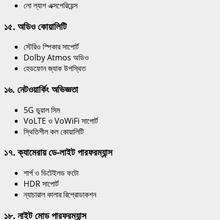
লো ল্যাগ এক্সপেরিয়েন্স
১৫. অডিও কোয়ালিটি
স্টেরিও স্পিকার সাপোর্ট
Dolby Atmos অডিও
হেডফোন জ্যাক উপস্থিত
১৬. নেটওয়ার্কিং অভিজ্ঞতা
5G ডুয়াল সিম
VoLTE ও VoWiFi সাপোর্ট
স্থিতিশীল কল কোয়ালিটি
১৭. ক্যামেরায় ডে-লাইট পারফরম্যান্স
শার্প ও ডিটেইলড ফটো
HDR সাপোর্ট
ন্যাচারাল কালার রিপ্রোডাকশন
১৮. নাইট মোড পারফরম্যান্স