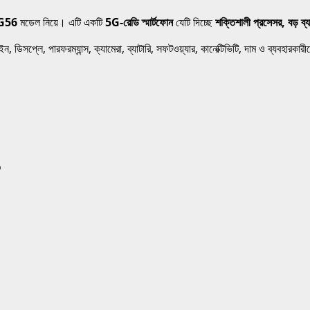
G56
মডেল নিয়ে। এটি একটি
5G-রেডি স্মার্টফোন
যেটি দিচ্ছে
শক্তিশালী প্রসেসর, বড় ব্য
্লে, পারফরম্যান্স, ক্যামেরা, ব্যাটারি, সফটওয়্যার, কানেক্টিভিটি, দাম ও ব্যবহারকার
o