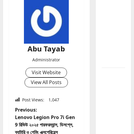
Grow
Website
Fast
2026:
Website
Traffic এবং
Growth
Abu Tayab
বাড়ানোর সম্পূর্ণ
Administrator
গাইড
Visit Website
SEO
Ranking
View All Posts
Tricks
2026:
Post Views:
1,047
Google
P
Previous:
Ranking
Lenovo Legion Pro 7i Gen
বাড়ানোর
o
9 রিভিউ ২০২৫ পারফরম্যান্স, ডিসপ্লে,
কার্যকর SEO
ব্যাটারি ও গেমিং এক্সপেরিয়েন্স
কৌশল