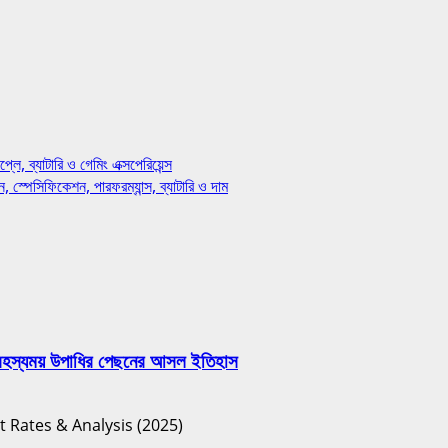
্যাটারি ও গেমিং এক্সপেরিয়েন্স
ফিকেশন, পারফরম্যান্স, ব্যাটারি ও দাম
হস্যময় উপাধির পেছনের আসল ইতিহাস