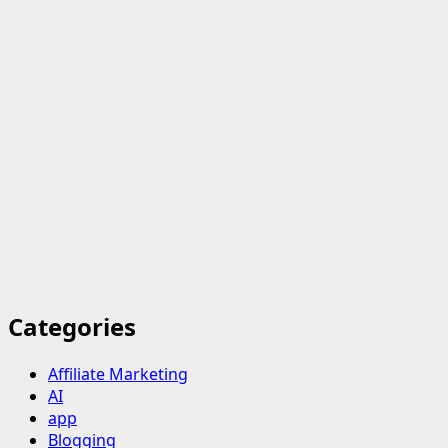
Categories
Affiliate Marketing
AI
app
Blogging