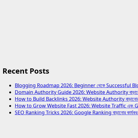
Recent Posts
Blogging Roadmap 2026: Beginner থেকে Successful Blogger হও
Domain Authority Guide 2026: Website Authority বাড়ানোর স
How to Build Backlinks 2026: Website Authority বাড়ানোর স
How to Grow Website Fast 2026: Website Traffic এবং Growth
SEO Ranking Tricks 2026: Google Ranking বাড়ানোর কার্যক