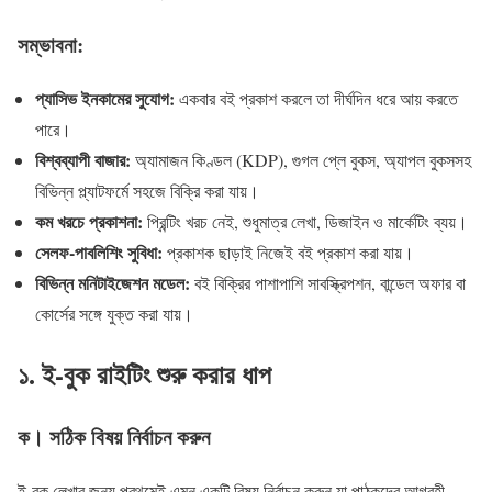
সম্ভাবনা:
প্যাসিভ ইনকামের সুযোগ:
একবার বই প্রকাশ করলে তা দীর্ঘদিন ধরে আয় করতে
পারে।
বিশ্বব্যাপী বাজার:
অ্যামাজন কিণ্ডল (KDP), গুগল প্লে বুকস, অ্যাপল বুকসসহ
বিভিন্ন প্ল্যাটফর্মে সহজে বিক্রি করা যায়।
কম খরচে প্রকাশনা:
প্রিন্টিং খরচ নেই, শুধুমাত্র লেখা, ডিজাইন ও মার্কেটিং ব্যয়।
সেলফ-পাবলিশিং সুবিধা:
প্রকাশক ছাড়াই নিজেই বই প্রকাশ করা যায়।
বিভিন্ন মনিটাইজেশন মডেল:
বই বিক্রির পাশাপাশি সাবস্ক্রিপশন, বান্ডেল অফার বা
কোর্সের সঙ্গে যুক্ত করা যায়।
১. ই-বুক রাইটিং শুরু করার ধাপ
ক। সঠিক বিষয় নির্বাচন করুন
ই-বুক লেখার জন্য প্রথমেই এমন একটি বিষয় নির্বাচন করুন যা পাঠকদের আগ্রহী