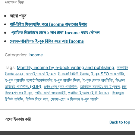
পদক্ষেপ নিন!
আরো পড়ুন
পার্ট-টাইম ফ্রিল্যান্সিং করে Income বাড়ানোর উপায়
গ্রাফিক ডিজাইনে মাসে ১ লাখ টাকা Income করার কৌশল
সেলফ-পাবলিশড ই-বুক বিক্রি করে আয় Income
Categories:
income
Tags:
Monthly income by e-book writing and publishing
,
অনলাইন
ইনকাম ২০২৫
,
অনলাইন সার্ভে ইনকাম
,
ই-কমার্স রিভিউ ইনকাম
,
ই-বুক SEO ও মার্কেটিং
,
ই-বুক প্রাইসিং স্ট্র্যাটেজিবেস্টসেলিং ই-বুক রাইটিং টিপস
,
ই-বুক সেলফ পাবলিশিং
,
কিণ্ডল
ডাইরেক্ট পাবলিশিং (KDP)
,
গুগল প্লে বুকস পাবলিশিং
,
ডিজিটাল মার্কেটিং ফর ই-বুকস
,
নিচ
সিলেকশন ফর ই-বুক
,
পেইড সার্ভে ওয়েবসাইট
,
প্যাসিভ ইনকাম বই বিক্রি করে
,
ফ্রিল্যান্স
রিভিউ রাইটিং
,
রিভিউ লিখে আয়
,
সেলফ-হেল্প ও ফিকশন ই-বুক মার্কেট
এসো ইনকাম করি
Back to top