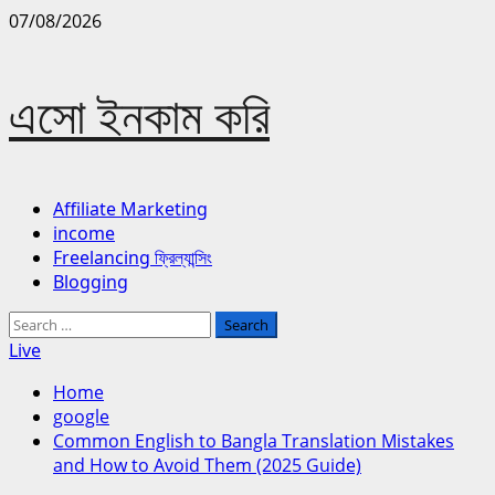
Skip
07/08/2026
to
content
এসো ইনকাম করি
Primary
Affiliate Marketing
Menu
income
Freelancing ফ্রিল্যান্সিং
Blogging
Search
for:
Live
Home
google
Common English to Bangla Translation Mistakes
and How to Avoid Them (2025 Guide)