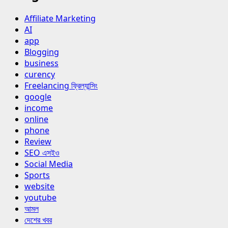
Affiliate Marketing
AI
app
Blogging
business
curency
Freelancing ফ্রিল্যান্সিং
google
income
online
phone
Review
SEO এসইও
Social Media
Sports
website
youtube
আমল
দেশের খবর