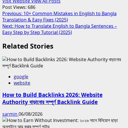
Visit Website
View All Posts
Post Views:
686
Post
Previous:
10+ Common Mistakes in English to Bangla
Translation & Easy Fixes (2025)
navigation
Next:
How to Translate English to Bangla Sentences –
Easy Step by Step Tutorial (2025)
Related Stories
google
website
How to Build Backlinks 2026: Website
Authority বাড়ানোর সম্পূর্ণ Backlink Guide
sarmin
06/08/2026