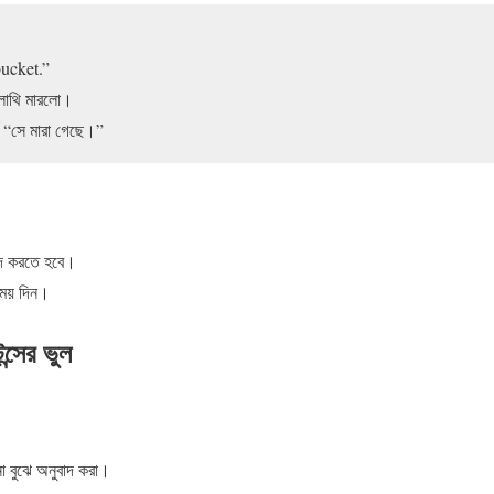
ucket.”
লাথি মারলো।
 “সে মারা গেছে।”
াদ করতে হবে।
সময় দিন।
্সের ভুল
া বুঝে অনুবাদ করা।