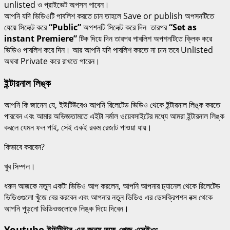
unlisted ও প্রাইভেট অপসন পাবেন।
আপনি যদি ভিডিওটি পাবলিশ করতে চান তাহলে Save or publish অপসনটিতে
যেয়ে সিলেক্ট করে
“Public”
অপশনটি সিলেক্ট করে দিন তারপর
“Set as
instant Premiere”
টিক দিয়ে দিন তারপর পাবলিশ অপশনটিতে ক্লিক করে
ভিডিও পাবলিশ করে দিন। আর আপনি যদি পাবলিশ করতে না চান তবে Unlisted
অথবা Private করে রাখতে পারেন।
ইন্টারনাল লিঙ্ক
আপনি কি জানেন যে, ইউটিউবেও আপনি রিলেটেড ভিডিও থেকে ইন্টারনাল লিঙ্ক করতে
পারবেন এবং আমার অভিজ্ঞতামতে এইটা নর্মাল ওয়েবসাইটের মধ্যে আমরা ইন্টারনাল লিঙ্ক
করলে যেমন ফল পাই, সেই একই রকম রেজাট পাওয়া যায়।
কিভাবে করবেন?
খুব সিম্পল।
ধরুন আজকে নতুন একটা ভিডিও আপ করলেন, আপনি আপনার চ্যানেল থেকে রিলেটেড
ভিডিওগুলো খুঁজে বের করবেন এবং আপনার নতুন ভিডিও এর ডেসক্রিপশন বক্স থেকে
আপনি পুড়নো ভিডিওগুলোকে লিঙ্ক দিয়ে দিবেন।
Youtube ইউটিউব এর জন্য অফ-পেজ এসইও: