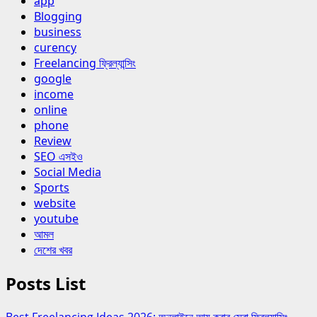
app
Blogging
business
curency
Freelancing ফ্রিল্যান্সিং
google
income
online
phone
Review
SEO এসইও
Social Media
Sports
website
youtube
আমল
দেশের খবর
Posts List
Best Freelancing Ideas 2026: অনলাইনে আয় করার সেরা ফ্রিল্যান্সিং