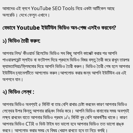
আমাদের এই ব্লগে YouTube SEO Tools নিয়ে একটা আর্টিকেল আছে
অলরেডি। দেখে ফেলুন এখানে।
যেভাবে Youtube ইউটিউব ভিডিও অন-পেজ এসইও করবেন?
১) ভিডিও তৈরী করুন:
আপনার নিস/ কীওয়ার্ড রিলেটেড ভিডিও সব কিছু আপনি কালেক্ট করার পর আপনি
পাওয়ারপয়েন্ট স্লাইড বা ফটোশপ দিয়ে প্রথমে ভিডিও বিষয় বস্তু তৈরী করে রাখুন তারপর
ক্যামতাসিয়া/ফ্লিমমোর দিয়ে আপনি ভিডিও তৈরী করুন। ভিডিও তৈরী শেষ হলে আপনার
ইউটিউব চ্যানেলটিতে আপলোড করুন।আপলোড করার জন্য আপনি ইউটিউব এর এই
অপশনে যান।
২) ভিডিও লেন্থ :
আপনার ভিডিও অবশ্যই ৫ মিনিট বা তার বেশি রাখার চেষ্টা করবেন কারণ আপনার ভিডিও
লেন্থের উপর কিন্তু আপনার রাঙ্কিং নির্ভর করে। আপনি ভিডিও বানানোর সময় অবশ্যই
লক্ষ্য রাখবেন যাতে আপনার ভিডিও প্রথম ১/২ মিনিট খুব বেশি আকর্ষণীয় থাকে। কারণ
আপনার ভিডিও CTR ও ভিউ টাইম যত ভালো হবে আপনার ভিডিও তত ভালো রাঙ্ক
করবে। আপলোড করার সময় যে বিষয় খেয়াল রাখতে হবে তা নিচে বলছি।