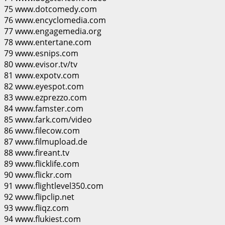
75 www.dotcomedy.com
76 www.encyclomedia.com
77 www.engagemedia.org
78 www.entertane.com
79 www.esnips.com
80 www.evisor.tv/tv
81 www.expotv.com
82 www.eyespot.com
83 www.ezprezzo.com
84 www.famster.com
85 www.fark.com/video
86 www.filecow.com
87 www.filmupload.de
88 www.fireant.tv
89 www.flicklife.com
90 www.flickr.com
91 www.flightlevel350.com
92 www.flipclip.net
93 www.fliqz.com
94 www.flukiest.com