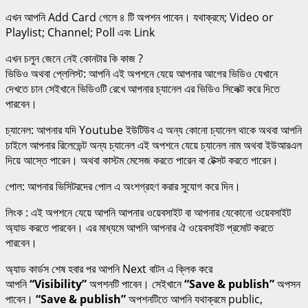
এখন আপনি Add Card গেলে ৪ টি অপশন পাবেন। যথাক্রমে; Video or
Playlist; Channel; Poll এবং Link
এখন চলুন জেনে নেই কোনটার কি কাজ ?
ভিডিও অথবা প্লেলিস্ট: আপনি এই অপশনে যেয়ে আপনার আগের ভিডিও যেখানে
দেখতে চান সেইখানে ভিডিওটি রেখে আপনার চ্যানেল এর ভিডিও সিলেক্ট করে দিতে
পারবেন।
চ্যানেল: আপনার যদি Youtube ইউটিউব এ অন্য কোনো চ্যানেল থাকে অথবা আপনি
চাইলে আপনার রিলেভেন্ট অন্য চ্যানেল এই অপশনে যেয়ে চ্যানেল নাম অথবা ইউআরএল
দিয়ে আস্তে পারেন। অথবা কাস্টম মেসেজ করতে পারেন বা টেক্সট করতে পারেন।
পোল: আপনার ভিসিটরদের পোল এ অংশগ্রহণ করার সুযোগ করে দিন।
লিংক : এই অপশনে যেয়ে আপনি আপনার ওয়েবসাইট বা আপনার যেকোনো ওয়েবসাইট
অ্যাড করতে পারবেন। এর মাধ্যমে আপনি আপনার ঐ ওয়েবসাইট প্রমোট করতে
পারবেন।
অ্যাড কার্ডস শেষ হবার পর আপনি Next বাটন এ ক্লিক করে
আপনি
“Visibility”
অপশনটি পাবেন। সেইখানে
“Save & publish”
অপসন
পাবেন।
“Save & publish”
অপশনটিতে আপনি যথাক্রমে public,