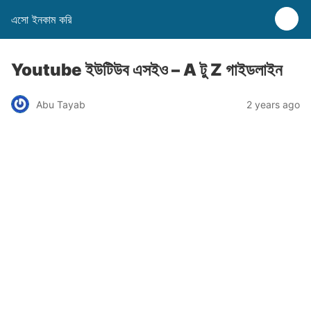
এসো ইনকাম করি
Youtube ইউটিউব এসইও – A টু Z গাইডলাইন
Abu Tayab
2 years ago