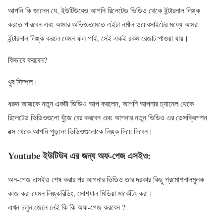
আপনি কি জানেন যে, ইউটিউবেও আপনি রিলেটেড ভিডিও থেকে ইন্টারনাল লিঙ্ক
করতে পারবেন এবং আমার অভিজ্ঞতামতে এইটা নর্মাল ওয়েবসাইটের মধ্যে আমরা
ইন্টারনাল লিঙ্ক করলে যেমন ফল পাই, সেই একই রকম রেজাট পাওয়া যায়।
কিভাবে করবেন?
খুব সিম্পল।
ধরুন আজকে নতুন একটা ভিডিও আপ করলেন, আপনি আপনার চ্যানেল থেকে
রিলেটেড ভিডিওগুলো খুঁজে বের করবেন এবং আপনার নতুন ভিডিও এর ডেসক্রিপশন
বক্স থেকে আপনি পুড়নো ভিডিওগুলোকে লিঙ্ক দিয়ে দিবেন।
Youtube ইউটিউব এর জন্য অফ-পেজ এসইও:
অন-পেজ এসইও শেষ করার পর আপনার ভিডিও তার দরকার কিছু প্রমোশনালমূলক
কাজ করা যেমন লিঙ্কবিল্ডিং, সোশ্যাল মিডিয়া মার্কেটিং করা।
এখন চলুন জেনে নেই কি কি অফ-পেজ করবেন ?