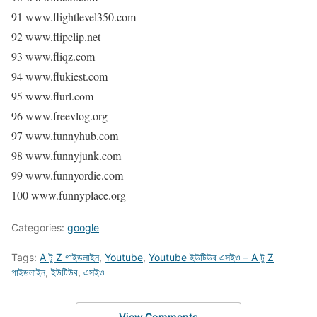
91 www.flightlevel350.com
92 www.flipclip.net
93 www.fliqz.com
94 www.flukiest.com
95 www.flurl.com
96 www.freevlog.org
97 www.funnyhub.com
98 www.funnyjunk.com
99 www.funnyordie.com
100 www.funnyplace.org
Categories:
google
Tags:
A টু Z গাইডলাইন
,
Youtube
,
Youtube ইউটিউব এসইও – A টু Z
গাইডলাইন
,
ইউটিউব
,
এসইও
View Comments