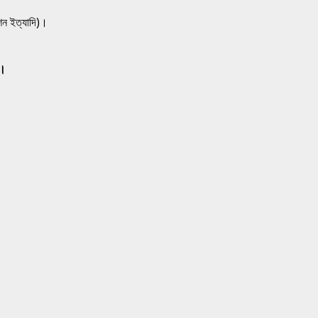
শন ইত্যাদি)।
ন।