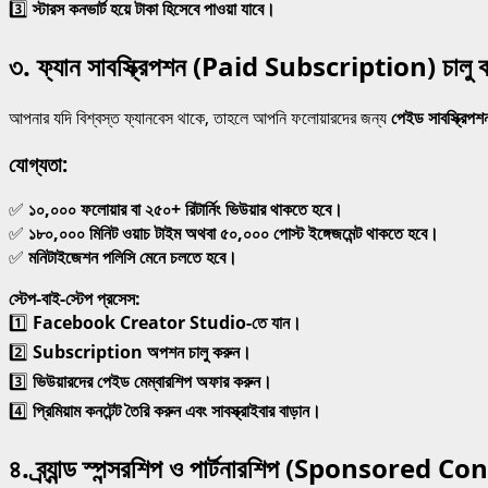
3️⃣
স্টারস কনভার্ট হয়ে টাকা হিসেবে পাওয়া যাবে।
৩. ফ্যান সাবস্ক্রিপশন (Paid Subscription) চালু 
আপনার যদি বিশ্বস্ত ফ্যানবেস থাকে, তাহলে আপনি ফলোয়ারদের জন্য
পেইড সাবস্ক্রিপশ
যোগ্যতা:
✅
১০,০০০ ফলোয়ার বা ২৫০+ রিটার্নিং ভিউয়ার থাকতে হবে।
✅
১৮০,০০০ মিনিট ওয়াচ টাইম অথবা ৫০,০০০ পোস্ট ইঙ্গেজমেন্ট থাকতে হবে।
✅
মনিটাইজেশন পলিসি মেনে চলতে হবে।
স্টেপ-বাই-স্টেপ প্রসেস:
1️⃣
Facebook Creator Studio-তে যান।
2️⃣
Subscription অপশন চালু করুন।
3️⃣
ভিউয়ারদের পেইড মেম্বারশিপ অফার করুন।
4️⃣
প্রিমিয়াম কনটেন্ট তৈরি করুন এবং সাবস্ক্রাইবার বাড়ান।
৪. ব্র্যান্ড স্পন্সরশিপ ও পার্টনারশিপ (Sponsored C