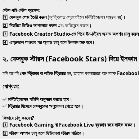
স্টেপ-বাই-স্টেপ প্রসেস:
1️⃣
ফেসবুক পেজ তৈরি করুন
(ব্যক্তিগত প্রোফাইলে মনিটাইজেশন সম্ভব নয়)।
2️⃣
নিয়মিত ভিডিও আপলোড করুন
এবং অডিয়েন্স বাড়ান।
3️⃣
Facebook Creator Studio-তে গিয়ে ইন-স্ট্রিম অ্যাড অপশন চালু করু
4️⃣
এপ্রুভাল পাওয়ার পর অ্যাড চালু হলে ইনকাম শুরু হবে।
২. ফেসবুক স্টারস (Facebook Stars) দিয়ে ইনকাম
যদি আপনি
গেম স্ট্রিমার বা লাইভ স্ট্রিমার
হন, তাহলে ফলোয়াররা আপনাকে
Facebook
যোগ্যতা:
✅
মনিটাইজেশন পলিসি অনুসরণ করতে হবে।
✅
স্ট্রিমার হিসেবে ফেসবুকের অনুমোদন পেতে হবে।
কিভাবে চালু করবেন?
1️⃣
Facebook Gaming বা Facebook Live ব্যবহার করে লাইভ করুন।
2️⃣
স্টারস অপশন চালু হলে ভিউয়াররা স্টারস পাঠাবে।