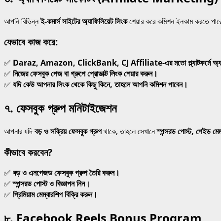
আপনি বিভিন্ন
ই-কমার্স সাইটের অ্যাফিলিয়েট লিংক
শেয়ার করে কমিশন ইনকাম করতে পা
যেভাবে কাজ করে:
✅
Daraz, Amazon, ClickBank, CJ Affiliate-এর মতো প্ল্যাটফর্মে অ্যাফি
✅
নিজের ফেসবুক পেজ বা গ্রুপে প্রোডাক্ট লিংক শেয়ার করুন।
✅
যদি কেউ আপনার লিংক থেকে কিছু কিনে, তাহলে আপনি কমিশন পাবেন।
৭. ফেসবুক গ্রুপ মনিটাইজেশন
আপনার যদি
বড় ও সক্রিয় ফেসবুক গ্রুপ
থাকে, তাহলে সেখানে
স্পন্সরড পোস্ট, পেইড মেম্
কীভাবে করবেন?
✅
বড় ও এনগেজড ফেসবুক গ্রুপ তৈরি করুন।
✅
স্পন্সরড পোস্ট ও বিজ্ঞাপন নিন।
✅
প্রিমিয়াম মেম্বারশিপ বিক্রি করুন।
৮. Facebook Reels Bonus Program