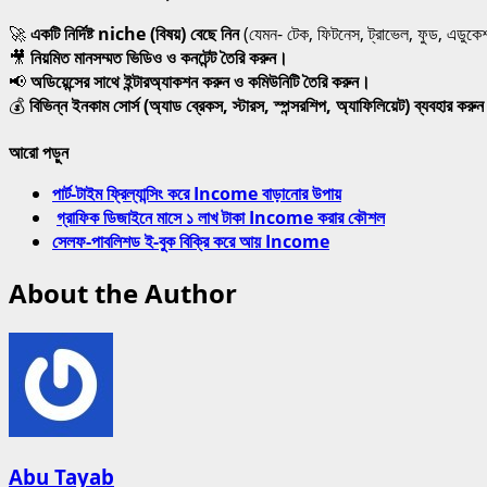
🚀
একটি নির্দিষ্ট niche (বিষয়) বেছে নিন
(যেমন- টেক, ফিটনেস, ট্রাভেল, ফুড, এডুকে
🎥
নিয়মিত মানসম্মত ভিডিও ও কনটেন্ট তৈরি করুন।
📢
অডিয়েন্সের সাথে ইন্টারঅ্যাকশন করুন ও কমিউনিটি তৈরি করুন।
💰
বিভিন্ন ইনকাম সোর্স (অ্যাড ব্রেকস, স্টারস, স্পন্সরশিপ, অ্যাফিলিয়েট) ব্যবহার করু
আরো পড়ুন
পার্ট-টাইম ফ্রিল্যান্সিং করে Income বাড়ানোর উপায়
গ্রাফিক ডিজাইনে মাসে ১ লাখ টাকা Income করার কৌশল
সেলফ-পাবলিশড ই-বুক বিক্রি করে আয় Income
About the Author
Abu Tayab