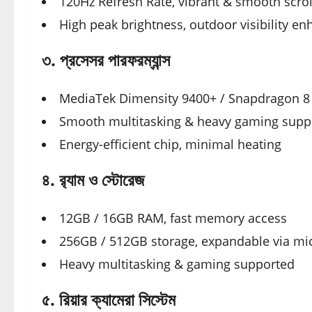
120Hz Refresh Rate, vibrant & smooth scrol
High peak brightness, outdoor visibility e
৩. প্রসেসর পারফরম্যান্স
MediaTek Dimensity 9400+ / Snapdragon 8
Smooth multitasking & heavy gaming supp
Energy-efficient chip, minimal heating
৪. র‍্যাম ও স্টোরেজ
12GB / 16GB RAM, fast memory access
256GB / 512GB storage, expandable via mi
Heavy multitasking & gaming supported
৫. রিয়ার ক্যামেরা সিস্টেম