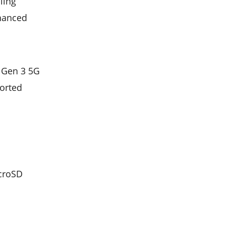
ling
nhanced
 Gen 3 5G
orted
croSD