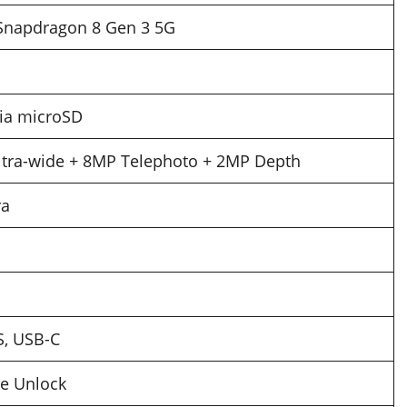
Snapdragon 8 Gen 3 5G
ia microSD
tra-wide + 8MP Telephoto + 2MP Depth
ra
S, USB-C
ce Unlock