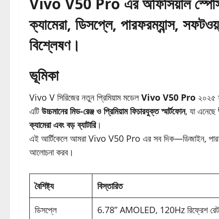
Vivo V50 Pro এর অফিসিয়াল স্পেসি
ক্যামেরা, ডিসপ্লে, পারফরম্যান্স, সফটওয়
বিশ্লেষণ।
ভূমিকা
Vivo V সিরিজের নতুন প্রিমিয়াম মডেল
Vivo V50 Pro
২০২৫ স
এটি
উচ্চমানের মিড-রেঞ্জ ও প্রিমিয়াম ফিচারযুক্ত স্মার্টফোন
, যা এনেছে
ক্যামেরা এবং বড় ব্যাটারি
।
এই আর্টিকেলে আমরা Vivo V50 Pro এর সব দিক—ডিজাইন, পারফরম্যা
আলোচনা করব।
বৈশিষ্ট্য
বিস্তারিত
ডিসপ্লে
6.78” AMOLED, 120Hz রিফ্রেশ র