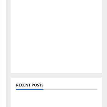
RECENT POSTS
Blogging Roadmap 2026: Beginner থেকে
Successful Blogger হওয়ার সম্পূর্ণ পথনির্দেশনা