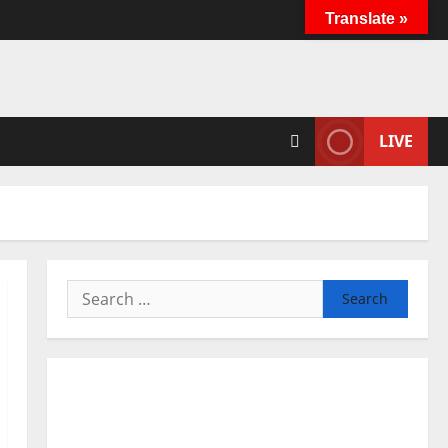
Translate »
LIVE
Search
for: