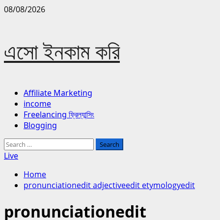
Skip
08/08/2026
to
content
এসো ইনকাম করি
Primary
Affiliate Marketing
Menu
income
Freelancing ফ্রিল্যান্সিং
Blogging
Search
for:
Live
Home
pronunciationedit adjectiveedit etymologyedit
pronunciationedit