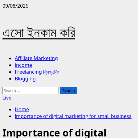
Skip
09/08/2026
to
content
এসো ইনকাম করি
Primary
Affiliate Marketing
Menu
income
Freelancing ফ্রিল্যান্সিং
Blogging
Search
for:
Live
Home
Importance of digital marketing for small business
Importance of digital