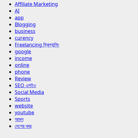
Affiliate Marketing
AI
app
Blogging
business
curency
Freelancing ফ্রিল্যান্সিং
google
income
online
phone
Review
SEO এসইও
Social Media
Sports
website
youtube
আমল
দেশের খবর