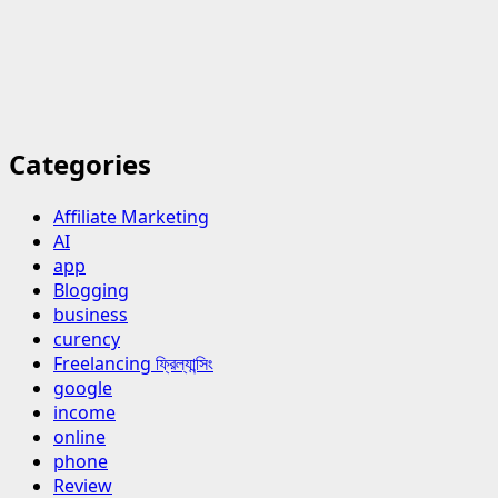
Categories
Affiliate Marketing
AI
app
Blogging
business
curency
Freelancing ফ্রিল্যান্সিং
google
income
online
phone
Review