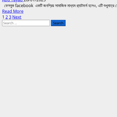
বিষয়ক
ফেসবুক facebook একটি জনপ্রিয় সামাজিক মাধ্যম প্ল্যাটফর্ম হলেও, এটি শুধুমাত্র সো
টিপস
Read
Read More
Posts
more
1
2
3
Next
Search
about
pagination
for:
ফেসবুক
Facebook
ওয়াচ
ভিডিও
প্ল্যাটফর্মের
বিকাশ