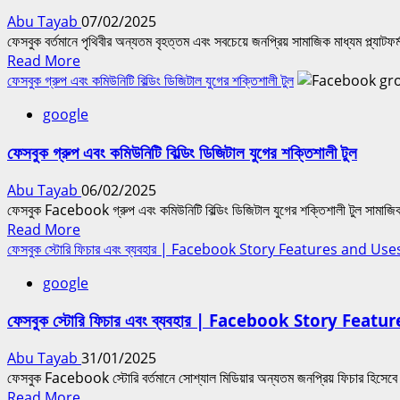
করার
Abu Tayab
07/02/2025
কৌশল?
ফেসবুক বর্তমানে পৃথিবীর অন্যতম বৃহত্তম এবং সবচেয়ে জনপ্রিয় সামাজিক মাধ্যম প্ল্যাট
|
Read
Read More
Tips
more
ফেসবুক গ্রুপ এবং কমিউনিটি বিল্ডিং ডিজিটাল যুগের শক্তিশালী টুল
for
about
making
google
ফেসবুকের
posts
অ্যালগরিদম
go
ফেসবুক গ্রুপ এবং কমিউনিটি বিল্ডিং ডিজিটাল যুগের শক্তিশালী টুল
কিভাবে
viral
কাজ
on
Abu Tayab
06/02/2025
করে?
Facebook
ফেসবুক Facebook গ্রুপ এবং কমিউনিটি বিল্ডিং ডিজিটাল যুগের শক্তিশালী টুল সামাজিক
|
Read
Read More
How
more
ফেসবুক স্টোরি ফিচার এবং ব্যবহার | Facebook Story Features and Use
does
about
Facebook’s
google
ফেসবুক
algorithm
গ্রুপ
work?
ফেসবুক স্টোরি ফিচার এবং ব্যবহার | Facebook Story Feat
এবং
কমিউনিটি
Abu Tayab
31/01/2025
বিল্ডিং
ফেসবুক Facebook স্টোরি বর্তমানে সোশ্যাল মিডিয়ার অন্যতম জনপ্রিয় ফিচার হিসেবে
ডিজিটাল
Read
Read More