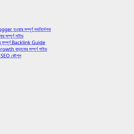
য়ার সম্পূর্ণ পথনির্দেশনা
ম্পূর্ণ গাইড
ম্পূর্ণ Backlink Guide
 বাড়ানোর সম্পূর্ণ গাইড
র SEO কৌশল