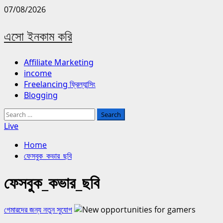
Skip
07/08/2026
to
content
এসো ইনকাম করি
Primary
Affiliate Marketing
Menu
income
Freelancing ফ্রিল্যান্সিং
Blogging
Search
for:
Live
Home
ফেসবুক_কভার_ছবি
ফেসবুক_কভার_ছবি
গেমারদের জন্য নতুন সুযোগ