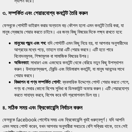
স্থাপন করে।
৩.
সম্পর্কিত এবং শেয়ারযোগ্য কনটেন্ট তৈরি করুন
ফেসবুকে পোস্টটি ভাইরাল করার অন্যতম বড় কৌশল হলো এমন কনটেন্ট তৈরি করা, যা
মানুষ স্বেচ্ছায় শেয়ার করতে চাইবে। এর জন্য কিছু বিষয়ের দিকে লক্ষ্য রাখতে হবে:
মানুষের পছন্দ এবং শখ
: যদি পোস্টটি এমন কিছু নিয়ে হয়, যা আপনার অনুসারীদের
আগ্রহের মধ্যে পড়ে, তাহলে তারা এটি শেয়ার করবে। এটি হতে পারে
বিনোদনমূলক, শিক্ষামূলক বা সামাজিক বিষয়ের উপর।
অভিনবতা
: সাধারণ এবং একঘেয়ে কনটেন্ট থেকে বেরিয়ে নতুন কিছু উপস্থাপন
করুন। উদাহরণস্বরূপ, ট্রেন্ডি এবং হিউমারাস কনটেন্ট, যা মানুষ আনন্দের সাথে
শেয়ার করবে।
বিজ্ঞাপন বা পণ্য সম্পর্কিত পোস্ট
: ব্যবসায়িক উদ্দেশ্যে পোস্ট শেয়ার করতে গেলে,
পণ্য বা সেবার কোনো বিশেষ সুবিধা বা ডিসকাউন্ট অফার করুন। এটি শেয়ারযোগ্য
করতে সাহায্য করবে, বিশেষ করে যদি প্রমোশনাল ডিল হয়।
৪.
সঠিক সময় এবং ফ্রিকোয়েন্সি নির্বাচন করুন
ফেসবুকে facebook পোস্টের সময় এবং ফ্রিকোয়েন্সি খুবই গুরুত্বপূর্ণ। যদি আপনি
এমন সময়ে পোস্ট করেন, যখন আপনার অনুসারীরা সবচেয়ে বেশি সক্রিয় থাকে, তবে সেই