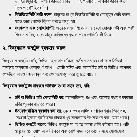
উদাহরণস্বরূপ, “আপনি জানতেন কি?”, “এই পদ্ধতিটি আপনার জীবন বদলে
দিতে পারে!” ইত্যাদি।
কিউরিয়োসিটি তৈরি করুন
: মানুষের মধ্যে কিউরিয়োসিটি বা কৌতূহল তৈরি করুন,
যাতে তারা পোস্টে ক্লিক করতে বাধ্য হয়।
সংক্ষিপ্ত এবং সোজাসাপ্টা
: অনেক লম্বা শিরোনাম না রেখে সোজাসাপ্টা এবং স্পষ্ট
শিরোনাম দিন, যাতে মানুষ অবিলম্বে বুঝতে পারে পোস্টটি কী নিয়ে।
২.
ভিজ্যুয়াল কনটেন্ট ব্যবহার করুন
ভিজ্যুয়াল কনটেন্ট (ছবি, ভিডিও, ইনফোগ্রাফিক্স) বর্তমান সময়ের সোশ্যাল মিডিয়া
কনটেন্টে অন্যতম গুরুত্বপূর্ণ অংশ। একটি সঠিক এবং আকর্ষণীয় ছবি বা ভিডিও আপনার
পোস্টকে আরও নজরকাড়া এবং শেয়ারযোগ্য করে তুলতে পারে।
ভিজ্যুয়াল কনটেন্টের মাধ্যমে ভাইরাল হওয়া সহজ হবে, যদি:
ছবি বা ভিডিও হাই কোয়ালিটি হয়
: কম্পোজিশন, রঙ এবং আলোর যথাযথ ব্যবহার
ছবির প্রভাব বাড়াতে পারে।
ইনফোগ্রাফিক্স ব্যবহার করা হয়
: যেসব তথ্য জটিল বা পরিসংখ্যান ভিত্তিক,
সেগুলো ইনফোগ্রাফিক্সের মাধ্যমে খুব সহজভাবে উপস্থাপন করা যেতে পারে।
ভিডিও কনটেন্ট থাকে
: ভিডিও কনটেন্ট সাধারণত আরো বেশি ভাইরাল হয়। এটি
মানুষের মনোযোগ আকর্ষণ করে এবং বেশি সময় ধরে তাদের সঙ্গে যোগাযোগ