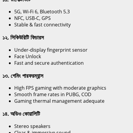
5G, Wi-Fi 6, Bluetooth 5.3
NFC, USB-C, GPS
Stable & fast connectivity
১২. সিকিউরিটি ফিচারস
Under-display fingerprint sensor
Face Unlock
Fast and secure authentication
১৩. গেমিং পারফরম্যান্স
High FPS gaming with moderate graphics
Smooth frame rates in PUBG, COD
Gaming thermal management adequate
১৪. অডিও কোয়ালিটি
Stereo speakers
Clear & immersive sound