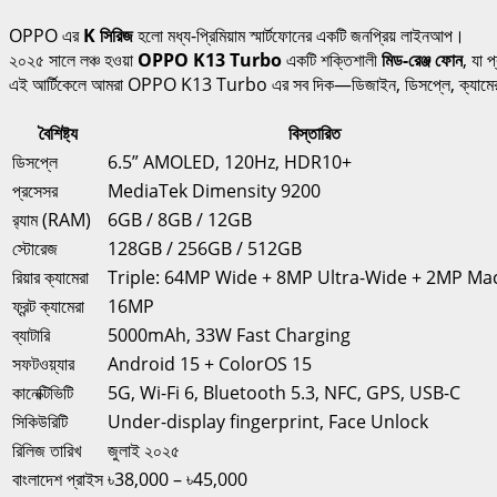
OPPO এর
K সিরিজ
হলো মধ্য-প্রিমিয়াম স্মার্টফোনের একটি জনপ্রিয় লাইনআপ।
২০২৫ সালে লঞ্চ হওয়া
OPPO K13 Turbo
একটি শক্তিশালী
মিড-রেঞ্জ ফোন
, যা 
এই আর্টিকেলে আমরা OPPO K13 Turbo এর সব দিক—ডিজাইন, ডিসপ্লে, ক্যামেরা, পারফর
বৈশিষ্ট্য
বিস্তারিত
ডিসপ্লে
6.5” AMOLED, 120Hz, HDR10+
প্রসেসর
MediaTek Dimensity 9200
র‍্যাম (RAM)
6GB / 8GB / 12GB
স্টোরেজ
128GB / 256GB / 512GB
রিয়ার ক্যামেরা
Triple: 64MP Wide + 8MP Ultra-Wide + 2MP Ma
ফ্রন্ট ক্যামেরা
16MP
ব্যাটারি
5000mAh, 33W Fast Charging
সফটওয়্যার
Android 15 + ColorOS 15
কানেক্টিভিটি
5G, Wi-Fi 6, Bluetooth 5.3, NFC, GPS, USB-C
সিকিউরিটি
Under-display fingerprint, Face Unlock
রিলিজ তারিখ
জুলাই ২০২৫
বাংলাদেশ প্রাইস
৳38,000 – ৳45,000