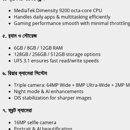
MediaTek Dimensity 9200 octa-core CPU
Handles daily apps & multitasking efficiently
Gaming performance smooth with minimal throttlin
৫. র‍্যাম ও স্টোরেজ
6GB / 8GB / 12GB RAM
128GB / 256GB / 512GB storage options
UFS 3.1 ensures fast read/write speeds
৬. রিয়ার ক্যামেরা সিস্টেম
Triple camera: 64MP Wide + 8MP Ultra-Wide + 2MP 
Night mode & AI enhancements
OIS stabilization for sharper images
৭. ফ্রন্ট ক্যামেরা
16MP selfie camera
Portrait & AI beautification