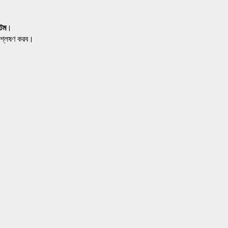
টেম
।
িশ্লেষণ করব।