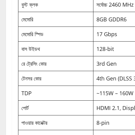
বুস্ট ক্লক
সর্বোচ্চ 2460 MHz (M
মেমোরি
8GB GDDR6
মেমোরি স্পিড
17 Gbps
বাস উইডথ
128-bit
রে ট্রেসিং কোর
3rd Gen
টেনসর কোর
4th Gen (DLSS 3 স
TDP
~115W – 160W (ভ্য
পোর্ট
HDMI 2.1, Disp
পাওয়ার কানেক্টর
8-pin