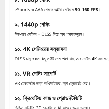
eSports ও AAA গেমসে আল্ট্রা সেটিংসে
90–160 FPS
।
৯. 1440p গেমিং
মিড-হাই সেটিংস + DLSS দিয়ে স্মুথ পারফরম্যান্স।
১০. 4K গেমিংয়ের সম্ভাবনা
DLSS চালু করলে কিছু লাইট গেম খেলা যায়, তবে নেটিভ 4K-এর জন্
১১. VR গেমিং সাপোর্ট
VR হেডসেটের জন্য অপ্টিমাইজড, স্মুথ ফ্রেমরেট দেয়।
১২. ক্রিয়েটিভ কাজ ও প্রোডাক্টিভিটি
ভিডিও এডিটিং, 3D রেন্ডারিং ও AI কাজের জন্য ভালো।