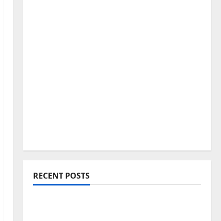
RECENT POSTS
Blogging Roadmap 2026: Beginner থেকে
Successful Blogger হওয়ার সম্পূর্ণ পথনির্দেশনা