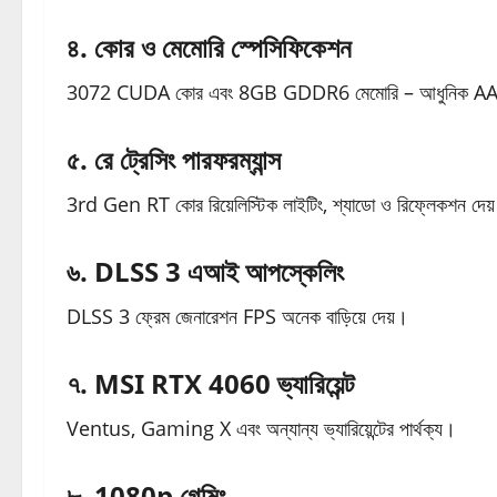
৪. কোর ও মেমোরি স্পেসিফিকেশন
3072 CUDA কোর এবং 8GB GDDR6 মেমোরি – আধুনিক AAA গ
৫. রে ট্রেসিং পারফরম্যান্স
3rd Gen RT কোর রিয়েলিস্টিক লাইটিং, শ্যাডো ও রিফ্লেকশন দে
৬. DLSS 3 এআই আপস্কেলিং
DLSS 3 ফ্রেম জেনারেশন FPS অনেক বাড়িয়ে দেয়।
৭. MSI RTX 4060 ভ্যারিয়েন্ট
Ventus, Gaming X এবং অন্যান্য ভ্যারিয়েন্টের পার্থক্য।
৮. 1080p গেমিং