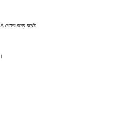
েমের জন্য যথেষ্ট।
য়।