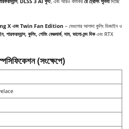
রফরম্যান্স
,
DLSS 3 AI বুস্ট
, এবং আরও কার্যকর
রে ট্রেসিং সুবিধা
দিচ্ছে
g X এবং Twin Fan Edition
– যেগুলোর আলাদা কুলিং ডিজাইন ও
ন, পারফরম্যান্স, কুলিং, গেমিং বেঞ্চমার্ক, দাম, ভালো-মন্দ দিক
এবং RTX
িফিকেশন (সংক্ষেপে)
velace