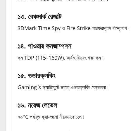
১৩. বেঞ্চমার্ক রেজাল্ট
3DMark Time Spy ও Fire Strike পারফরম্যান্স বিশ্লেষণ।
১৪. পাওয়ার কনজাম্পশন
কম TDP (115–160W), অর্থাৎ বিদ্যুৎ খরচ কম।
১৫. ওভারক্লকিং
Gaming X ভ্যারিয়েন্টে ভালো ওভারক্লকিং সম্ভাবনা।
১৬. নয়েজ লেভেল
৭০°C পর্যন্ত ফ্যানগুলো নীরবভাবে চলে।