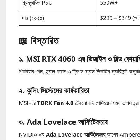
প্রস্তাবিত PSU
550W+
দাম (২০২৫)
$299 – $349 (আন্ত
📖 বিস্তারিত
১. MSI RTX 4060 এর ডিজাইন ও বিল্ড কোয়াল
প্রিমিয়াম শেল, ডুয়াল-ফ্যান ও ট্রিপল-ফ্যান ডিজাইন ভ্যারিয়েন্ট অনুস
২. কুলিং সিস্টেমের কার্যকারিতা
MSI-এর
TORX Fan 4.0
টেকনোলজি গেমিংয়ের সময় তাপমাত্রা
৩. Ada Lovelace আর্কিটেকচার
NVIDIA-এর
Ada Lovelace আর্কিটেকচার
আগের Ampere থে