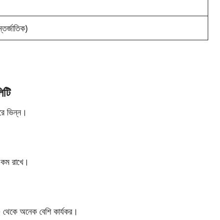
র্জাতিক)
িটি
ারে ভিন্ন।
 কম রাখে।
কে অনেক বেশি কার্যকর।