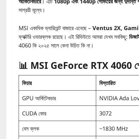
আর্কিটেকচারে
। এটি
1080p এবং 1440p গেমিংয়ের জন্য দুর্দান্ত পা
সাশ্রয়ী মূল্যে।
MSI একাধিক ভ্যারিয়েন্ট বাজারে এনেছে –
Ventus 2X, Gamin
ফ্যাক্টরি ওভারক্লক রয়েছে। এই রিভিউতে আমরা দেখব সবকিছু:
ডিজাই
4060 কি ২০২৫ সালে কেনা উচিত কি না।
📊 MSI GeForce RTX 4060 স্পেস
ফিচার
বিস্তারিত
GPU আর্কিটেকচার
NVIDIA Ada Lo
CUDA কোর
3072
বেস ক্লক
~1830 MHz