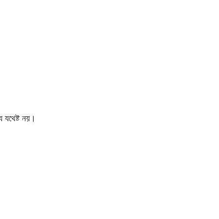
য যথেষ্ট নয়।