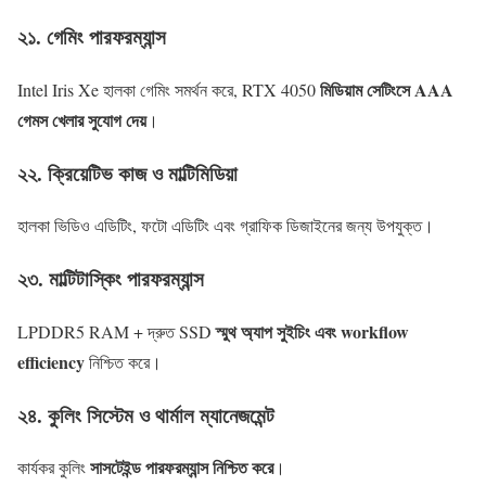
২১. গেমিং পারফরম্যান্স
মিডিয়াম সেটিংসে AAA
Intel Iris Xe হালকা গেমিং সমর্থন করে, RTX 4050
গেমস খেলার সুযোগ দেয়
।
২২. ক্রিয়েটিভ কাজ ও মাল্টিমিডিয়া
হালকা ভিডিও এডিটিং, ফটো এডিটিং এবং গ্রাফিক ডিজাইনের জন্য উপযুক্ত।
২৩. মাল্টিটাস্কিং পারফরম্যান্স
স্মুথ অ্যাপ সুইচিং এবং workflow
LPDDR5 RAM + দ্রুত SSD
efficiency
নিশ্চিত করে।
২৪. কুলিং সিস্টেম ও থার্মাল ম্যানেজমেন্ট
সাসটেইন্ড পারফরম্যান্স নিশ্চিত করে
কার্যকর কুলিং
।