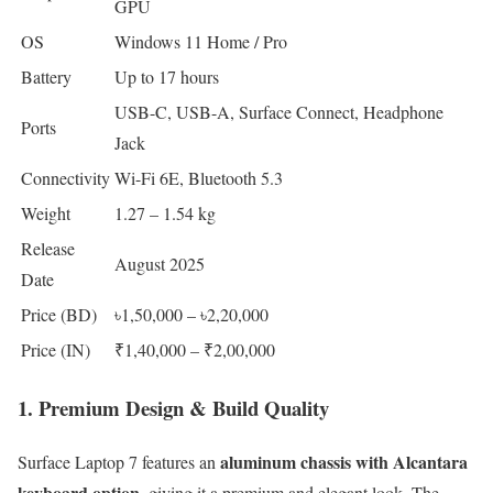
GPU
OS
Windows 11 Home / Pro
Battery
Up to 17 hours
USB-C, USB-A, Surface Connect, Headphone
Ports
Jack
Connectivity
Wi-Fi 6E, Bluetooth 5.3
Weight
1.27 – 1.54 kg
Release
August 2025
Date
Price (BD)
৳1,50,000 – ৳2,20,000
Price (IN)
₹1,40,000 – ₹2,00,000
1. Premium Design & Build Quality
aluminum chassis with Alcantara
Surface Laptop 7 features an
keyboard option
, giving it a premium and elegant look. The