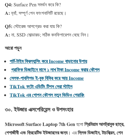
Q4:
Surface Pen সমর্থন করে কি?
A:
হ্যাঁ, সম্পূর্ণ পেন ফাংশনালিটি রয়েছে।
Q5:
স্টোরেজ আপগ্রেড করা যায় কি?
A:
না, SSD সোল্ডারড; সঠিক কনফিগারেশন বেছে নিন।
আরো পড়ুন
পার্ট-টাইম ফ্রিল্যান্সিং করে Income বাড়ানোর উপায়
গ্রাফিক ডিজাইনে মাসে ১ লাখ টাকা Income করার কৌশল
সেলফ-পাবলিশড ই-বুক বিক্রি করে আয় Income
TikTok ফটো এডিটিং টিপস সেরা স্টাইল
TikTok এর গোপন কৌশল নতুন ভিডিও শেয়ারিং
৩০. ইউজার এক্সপেরিয়েন্স ও উপসংহার
Microsoft Surface Laptop 7th Gen
প্রিমিয়াম আলট্রাবুক ছাত্র,
হলো
পেশাজীবী এবং ক্রিয়েটিভ ইউজারদের জন্য
স্লিক ডিজাইন, টাচস্ক্রিন, পেন
। এর