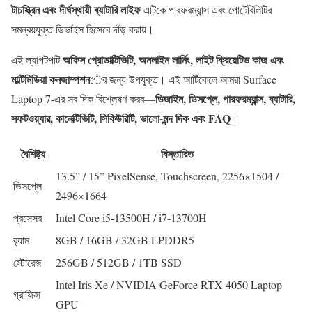
টাচস্ক্রিন এবং দীর্ঘস্থায়ী ব্যাটারি লাইফ
এটিকে পারফরম্যান্স এবং পোর্টেবিলিটির
সমন্বয়যুক্ত ডিভাইস হিসেবে দাঁড় করায়।
অফিস প্রোডাক্টিভিটি, অনলাইন লার্নিং, লাইট ক্রিয়েটিভ কাজ এবং
এই ল্যাপটপটি
মাল্টিমিডিয়া কনজাম্পশন
ের জন্য উপযুক্ত। এই আর্টিকেলে আমরা Surface
ডিজাইন, ডিসপ্লে, পারফরম্যান্স, ব্যাটারি,
Laptop 7-এর সব দিক বিশ্লেষণ করব—
সফটওয়্যার, কানেক্টিভিটি, সিকিউরিটি, ভালো-মন্দ দিক এবং FAQ
।
বৈশিষ্ট্য
বিস্তারিত
13.5” / 15” PixelSense, Touchscreen, 2256×1504 /
ডিসপ্লে
2496×1664
প্রসেসর
Intel Core i5-13500H / i7-13700H
র‍্যাম
8GB / 16GB / 32GB LPDDR5
স্টোরেজ
256GB / 512GB / 1TB SSD
Intel Iris Xe / NVIDIA GeForce RTX 4050 Laptop
গ্রাফিক্স
GPU