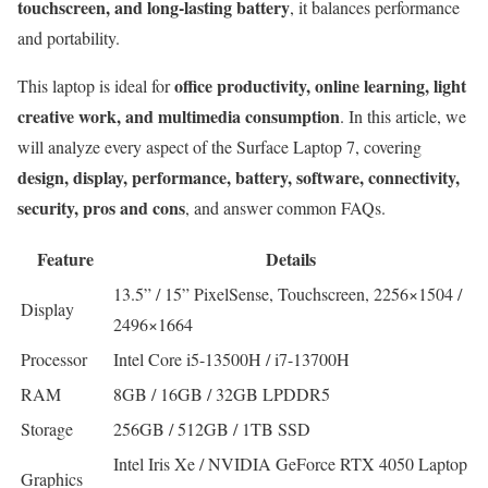
touchscreen, and long-lasting battery
, it balances performance
and portability.
office productivity, online learning, light
This laptop is ideal for
creative work, and multimedia consumption
. In this article, we
will analyze every aspect of the Surface Laptop 7, covering
design, display, performance, battery, software, connectivity,
security, pros and cons
, and answer common FAQs.
Feature
Details
13.5” / 15” PixelSense, Touchscreen, 2256×1504 /
Display
2496×1664
Processor
Intel Core i5-13500H / i7-13700H
RAM
8GB / 16GB / 32GB LPDDR5
Storage
256GB / 512GB / 1TB SSD
Intel Iris Xe / NVIDIA GeForce RTX 4050 Laptop
Graphics