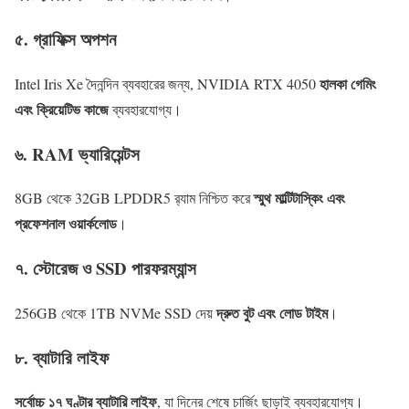
৫. গ্রাফিক্স অপশন
হালকা গেমিং
Intel Iris Xe দৈনন্দিন ব্যবহারের জন্য, NVIDIA RTX 4050
এবং ক্রিয়েটিভ কাজে
ব্যবহারযোগ্য।
৬. RAM ভ্যারিয়েন্টস
স্মুথ মাল্টিটাস্কিং এবং
8GB থেকে 32GB LPDDR5 র‍্যাম নিশ্চিত করে
প্রফেশনাল ওয়ার্কলোড
।
৭. স্টোরেজ ও SSD পারফরম্যান্স
দ্রুত বুট এবং লোড টাইম
256GB থেকে 1TB NVMe SSD দেয়
।
৮. ব্যাটারি লাইফ
সর্বোচ্চ ১৭ ঘণ্টার ব্যাটারি লাইফ
, যা দিনের শেষে চার্জিং ছাড়াই ব্যবহারযোগ্য।