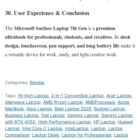
30. User Experience & Conclusion
Microsoft Surface Laptop 7th Gen
premium
The
is a
ultrabook for professionals, students, and creatives
sleek
. Its
design, touchscreen, pen support, and long battery life
make it
a versatile device for work, study, and light creative work.
Categories:
Review
Tags:
16-inch Laptop
,
2-in-1 Convertible Laptop
,
Acer Laptop
,
Alienware Laptop
,
AMD Ryzen Laptop
,
AMDProcessor
,
Apple
MacBook
,
Asus Laptop
,
Best Laptop 2025
,
Budget Laptop
,
Business Laptop
,
Dell Laptop
,
Gaming Laptop
,
Gaming Laptop
with RTX 4050
,
High Performance Laptop
,
HP Laptop
,
Huawei
Laptop
,
Intel Core i7 Laptop
,
IntelLaptop
,
Laptop
,
Laptop
Comparison
,
Laptop Deals
,
Laptop for Professionals
,
Laptop