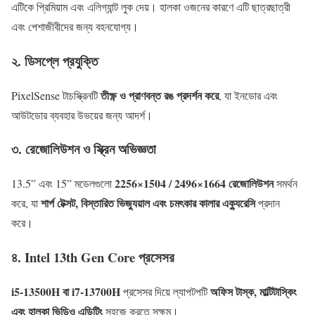
এটিকে প্রিমিয়াম এবং এলিগ্যান্ট লুক দেয়। হালকা ওজনের কারণে এটি ছাত্রছাত্রী
এবং পেশাজীবীদের জন্য বহনযোগ্য।
২. ডিসপ্লে প্রযুক্তি
তীক্ষ্ণ ও প্রাণবন্ত রঙ প্রদর্শন করে
PixelSense টাচস্ক্রিনটি
, যা ইনডোর এবং
আউটডোর ব্যবহার উভয়ের জন্য আদর্শ।
৩. রেজোলিউশন ও স্ক্রিন অভিজ্ঞতা
2256×1504 / 2496×1664 রেজোলিউশন
13.5” এবং 15” মডেলগুলো
সমর্থন
শার্প টেক্সট, বিস্তারিত ভিজ্যুয়াল এবং চমৎকার কালার এক্যুরেসি
করে, যা
প্রদান
করে।
৪. Intel 13th Gen Core প্রসেসর
i5-13500H বা i7-13700H
অফিস টাস্ক, মাল্টিটাস্কিং
প্রসেসর দিয়ে ল্যাপটপটি
এবং হালকা ভিডিও এডিটিং
সহজে করতে সক্ষম।