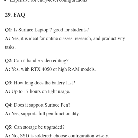
29. FAQ
Q1:
Is Surface Laptop 7 good for students?
A:
Yes, it is ideal for online classes, research, and productivity
tasks.
Q2:
Can it handle video editing?
A:
Yes, with RTX 4050 or high RAM models.
Q3:
How long does the battery last?
A:
Up to 17 hours on light usage.
Q4:
Does it support Surface Pen?
A:
Yes, supports full pen functionality.
Q5:
Can storage be upgraded?
A:
No, SSD is soldered; choose configuration wisely.