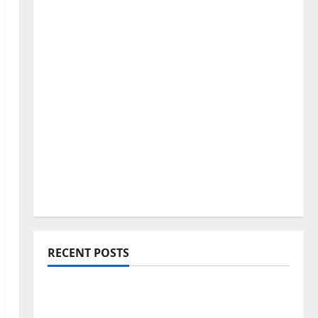
RECENT POSTS
Blogging Roadmap 2026: Beginner থেকে
Successful Blogger হওয়ার সম্পূর্ণ পথনির্দেশনা