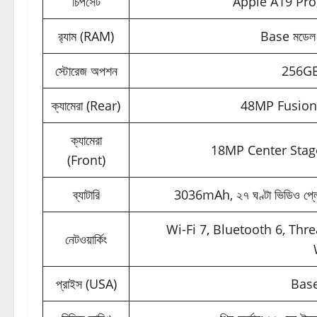
চিপসেট
Apple A19 Pro, C
র‍্যাম (RAM)
Base মডেল
স্টোরেজ অপশন
256GB
ক্যামেরা (Rear)
48MP Fusion 
ক্যামেরা
18MP Center Stage 
(Front)
ব্যাটারি
3036mAh, ২৭ ঘণ্টা ভিডিও প্লেব্
Wi-Fi 7, Bluetooth 6, Thr
নেটওয়ার্কিং
প্রাইস (USA)
Base