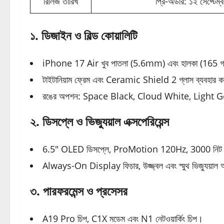
রিলিজ তারিখ
প্রি-অর্ডার: ১২ সেপ্টেম
১. ডিজাইন ও বিল্ড কোয়ালিটি
iPhone 17 Air খুব পাতলা (5.6mm) এবং হালকা (165 গ্
টাইটানিয়াম ফ্রেম এবং Ceramic Shield 2 গ্লাস ব্যবহার ক
রঙের অপশন: Space Black, Cloud White, Light 
২. ডিসপ্লে ও ভিজ্যুয়াল এক্সপেরিয়েন্স
6.5″ OLED ডিসপ্লে, ProMotion 120Hz, 3000 নিট ব
Always-On Display ফিচার, উজ্জ্বল এবং স্মুথ ভিজ্যুয়াল 
৩. পারফরমেন্স ও প্রসেসর
A19 Pro চিপ, C1X মডেম এবং N1 নেটওয়ার্কিং চিপ।