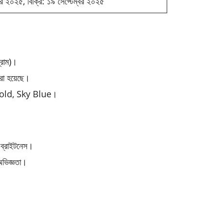
্বর ২০২৫, বিক্রি: ১৯ সেপ্টেম্বর ২০২৫
রাম)।
রা হয়েছে।
Gold, Sky Blue।
্রাইটনেস।
অভিজ্ঞতা।