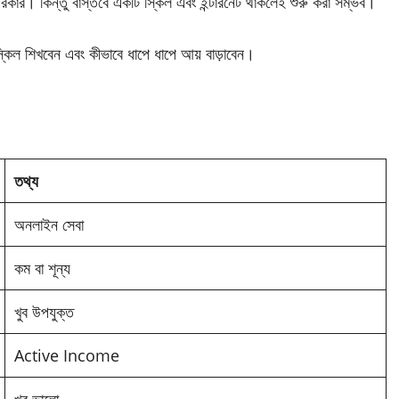
 দরকার। কিন্তু বাস্তবে একটি স্কিল এবং ইন্টারনেট থাকলেই শুরু করা সম্ভব।
স্কিল শিখবেন এবং কীভাবে ধাপে ধাপে আয় বাড়াবেন।
তথ্য
অনলাইন সেবা
কম বা শূন্য
খুব উপযুক্ত
Active Income