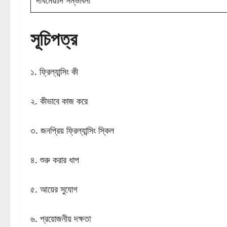
দীর্ঘমেয়াদি সম্ভাবনা
সূচিপত্র
১. ফ্রিল্যান্সিং কী
২. কীভাবে কাজ করে
৩. জনপ্রিয় ফ্রিল্যান্সিং স্কিল
৪. শুরু করার ধাপ
৫. আয়ের সুযোগ
৬. প্রয়োজনীয় দক্ষতা