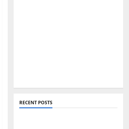
RECENT POSTS
Blogging Roadmap 2026: Beginner থেকে
Successful Blogger হওয়ার সম্পূর্ণ পথনির্দেশনা