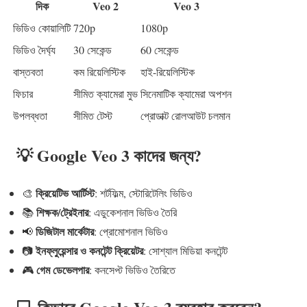
দিক
Veo 2
Veo 3
ভিডিও কোয়ালিটি
720p
1080p
ভিডিও দৈর্ঘ্য
30 সেকেন্ড
60 সেকেন্ড
বাস্তবতা
কম রিয়েলিস্টিক
হাই-রিয়েলিস্টিক
ফিচার
সীমিত ক্যামেরা মুভ
সিনেমাটিক ক্যামেরা অপশন
উপলব্ধতা
সীমিত টেস্ট
প্রোডাক্ট রোলআউট চলমান
💡 Google Veo 3 কাদের জন্য?
ক্রিয়েটিভ আর্টিস্ট
🎨
: শর্টফিল্ম, স্টোরিটেলিং ভিডিও
শিক্ষক/ট্রেইনার
📚
: এডুকেশনাল ভিডিও তৈরি
ডিজিটাল মার্কেটার
📢
: প্রোমোশনাল ভিডিও
ইনফ্লুয়েন্সার ও কনটেন্ট ক্রিয়েটর
📷
: সোশ্যাল মিডিয়া কনটেন্ট
গেম ডেভেলপার
🎮
: কনসেপ্ট ভিডিও তৈরিতে