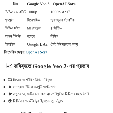
দিক
Google Veo 3
OpenAI Sora
ভিডিও কোয়ালিটি
1080p
1080p বা বেশি
মুভমেন্ট
সিনেমাটিক
তুলনামূলক স্ট্যাটিক
ভিডিও টাইম
60 সেকেন্ড
1 মিনিট+
ফাইন টিউনিং
রয়েছে
সীমিত
রিয়েলিজ
Google Labs
টেস্ট ইউজারদের জন্য
বিস্তারিত দেখুন:
OpenAI Sora
📈 ভবিষ্যতে Google Veo 3-এর প্রভাব
🎞️ সিনেমা ও শর্টফিল্ম নির্মাণে বিপ্লব
📱 সোশ্যাল মিডিয়া কনটেন্ট অটোমেশন
🧠 এডুকেশন, মেডিকেল, এবং এক্সপেরিমেন্টাল ভিডিওর সহজ তৈরি
🌍 ডিজিটাল মার্কেটিং টুল হিসেবে নতুন ট্রেন্ড