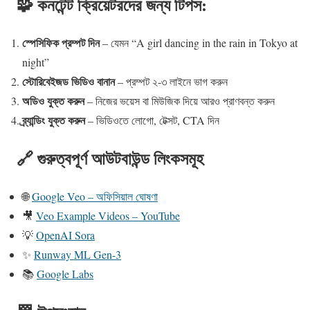
🧩 কনটেন্ট ক্রিয়েটরদের জন্য টিপস:
স্পেসিফিক প্রম্পট দিন
– যেমন “A girl dancing in the rain in Tokyo at
night”
স্টোরিবেইজড ভিডিও বানান
– প্রম্পট ২-৩ লাইনে ভাগ করুন
অডিও যুক্ত করুন
– নিজের ভয়েস বা মিউজিক দিয়ে আরও প্রাণবন্ত করুন
ব্র্যান্ডিং যুক্ত করুন
– ভিডিওতে লোগো, টেক্সট, CTA দিন
🔗 গুরুত্বপূর্ণ আউটবাউন্ড লিংকসমূহ
🌐
Google Veo – অফিসিয়াল ঘোষণা
🎥
Veo Example Videos – YouTube
💡
OpenAI Sora
✨
Runway ML Gen-3
📚
Google Labs