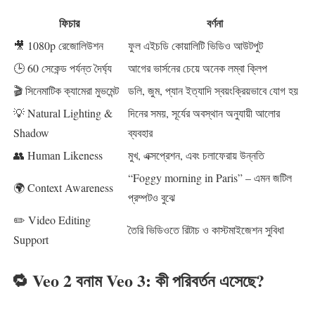
ফিচার
বর্ণনা
🎥 1080p রেজোলিউশন
ফুল এইচডি কোয়ালিটি ভিডিও আউটপুট
🕒 60 সেকেন্ড পর্যন্ত দৈর্ঘ্য
আগের ভার্সনের চেয়ে অনেক লম্বা ক্লিপ
🎬 সিনেমাটিক ক্যামেরা মুভমেন্ট
ডলি, জুম, প্যান ইত্যাদি স্বয়ংক্রিয়ভাবে যোগ হয়
💡 Natural Lighting &
দিনের সময়, সূর্যের অবস্থান অনুযায়ী আলোর
Shadow
ব্যবহার
👥 Human Likeness
মুখ, এক্সপ্রেশন, এবং চলাফেরায় উন্নতি
“Foggy morning in Paris” – এমন জটিল
🌍 Context Awareness
প্রম্পটও বুঝে
✏️ Video Editing
তৈরি ভিডিওতে রিটাচ ও কাস্টমাইজেশন সুবিধা
Support
🔁 Veo 2 বনাম Veo 3: কী পরিবর্তন এসেছে?