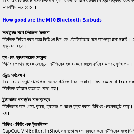
TikTok ভিডিওতে সঠিক মিউজিক ব্যবহার করা ভাইরাল হওয়ার ক্ষেত্রে অত্যন্ত গুরুত্বপ
আকর্ষণীয় করে তোলে।
How good are the M10 Bluetooth Earbuds
কনটেন্টের সাথে মিউজিক মিলানো
মিউজিক নির্বাচন করার সময় ভিডিওর থিম এবং স্টোরিলাইনের সঙ্গে সামঞ্জস্য রাখা জরুরি। 
সম্ভাবনা বাড়ে।
হুক এবং প্রথম কয়েক সেকেন্ড
ভিডিওর প্রথম কয়েক সেকেন্ডে মিউজিকের হুক ব্যবহার করলে দর্শকের আগ্রহ বৃদ্ধি পায়। 
ট্রেন্ড পর্যবেক্ষণ
TikTok এ ট্রেন্ডিং মিউজিক নিয়মিত পর্যবেক্ষণ করা দরকার। Discover বা Trending স
মিউজিক ভাইরাল হচ্ছে তা বোঝা যায়।
ইন্টারেক্টিভ কনটেন্টের সঙ্গে ব্যবহার
মিউজিকের সঙ্গে পোল, কুইজ, চ্যালেঞ্জ বা প্রশ্ন যুক্ত করলে ভিডিওর এনগেজমেন্ট বাড়ে।
হয়।
ভিডিও এডিটিং এবং ট্রানজিশন
CapCut, VN Editor, InShot এর মতো অ্যাপ ব্যবহার করে মিউজিকের সঙ্গে ভিডিওর ট্র