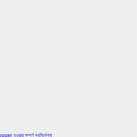
য়ার সম্পূর্ণ পথনির্দেশনা