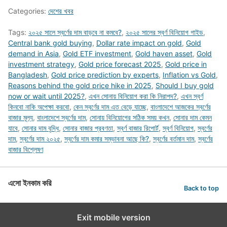
Categories:
দেশের খবর
Tags:
২০২৫ সালে স্বর্ণের দাম বাড়বে না কমবে?
,
২০২৫ সালের স্বর্ণ বিনিয়োগ গাইড
,
Central bank gold buying
,
Dollar rate impact on gold
,
Gold
demand in Asia
,
Gold ETF investment
,
Gold haven asset
,
Gold
investment strategy
,
Gold price forecast 2025
,
Gold price in
Bangladesh
,
Gold price prediction by experts
,
Inflation vs Gold
,
Reasons behind the gold price hike in 2025
,
Should I buy gold
now or wait until 2025?
,
এখন সোনায় বিনিয়োগ করা কি নিরাপদ?
,
এখন স্বর্ণ
কিনবো নাকি অপেক্ষা করবো
,
কেন স্বর্ণের দাম এত বেড়ে যাচ্ছে
,
বাংলাদেশে আজকের স্বর্ণের
বাজার মূল্য
,
বাংলাদেশে স্বর্ণের দাম
,
সোনায় বিনিয়োগের সঠিক সময় কখন
,
সোনার দাম কেমন
যাবে
,
সোনার দাম বৃদ্ধি
,
সোনার বাজার প্রবণতা
,
স্বর্ণ বাজার রিপোর্ট
,
স্বর্ণ বিনিয়োগ
,
স্বর্ণের
দাম
,
স্বর্ণের দাম ২০২৫
,
স্বর্ণের দাম কমার সম্ভাবনা আছে কি?
,
স্বর্ণের বর্তমান দাম
,
স্বর্ণের
বাজার বিশ্লেষণ
এসো ইনকাম করি
Back to top
Exit mobile version