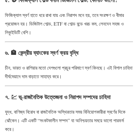
ফিজিক্যাল স্বর্ণ হাতে ধরে রাখা যায় এবং নিরাপদ মনে হয়, তবে সংরক্ষণ ও বীমার
প্রয়োজন হয়। ডিজিটাল গোল্ড, ETF বা গোল্ড বন্ডে খরচ কম, লেনদেন সহজ ও
লিকুইডিটি বেশি।
৬. 🏦 কেন্দ্রীয় ব্যাংকের স্বর্ণ ক্রয় বৃদ্ধি
চীন, ভারত ও রাশিয়ার মতো দেশগুলো প্রচুর পরিমাণে স্বর্ণ কিনছে। এই বিশাল চাহিদা
দীর্ঘমেয়াদে দাম বাড়াতে সাহায্য করে।
৭. 💹 ভূ-রাজনৈতিক উত্তেজনা ও নিরাপদ সম্পদের চাহিদা
যুদ্ধ, বাণিজ্য বিরোধ বা রাজনৈতিক অস্থিরতার সময় বিনিয়োগকারীরা স্বর্ণের দিকে
ঝোঁকেন। এটি একটি “সংকটকালীন সম্পদ” যা অনিশ্চয়তার সময়ে ভালো পারফর্ম
করে।