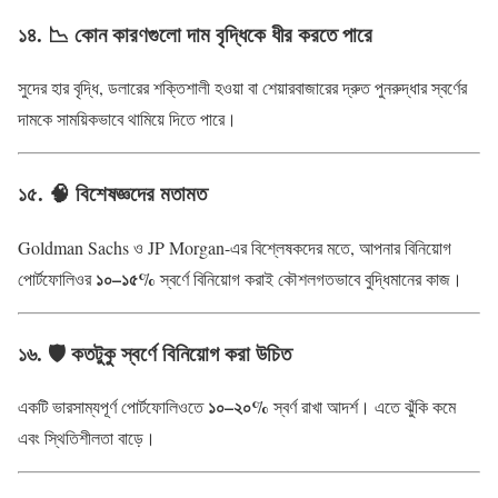
১৪. 📉 কোন কারণগুলো দাম বৃদ্ধিকে ধীর করতে পারে
সুদের হার বৃদ্ধি, ডলারের শক্তিশালী হওয়া বা শেয়ারবাজারের দ্রুত পুনরুদ্ধার স্বর্ণের
দামকে সাময়িকভাবে থামিয়ে দিতে পারে।
১৫. 🧠 বিশেষজ্ঞদের মতামত
Goldman Sachs ও JP Morgan-এর বিশ্লেষকদের মতে, আপনার বিনিয়োগ
১০–১৫%
পোর্টফোলিওর
স্বর্ণে বিনিয়োগ করাই কৌশলগতভাবে বুদ্ধিমানের কাজ।
১৬. 🛡️ কতটুকু স্বর্ণে বিনিয়োগ করা উচিত
১০–২০%
একটি ভারসাম্যপূর্ণ পোর্টফোলিওতে
স্বর্ণ রাখা আদর্শ। এতে ঝুঁকি কমে
এবং স্থিতিশীলতা বাড়ে।