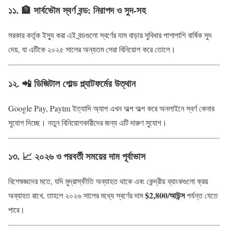
১১. 🏦 সার্বভৌম স্বর্ণ বন্ড: নিরাপদ ও সুদ-সহ
সরকার কর্তৃক ইস্যু করা এই বন্ডগুলো স্বর্ণের দাম বাড়ার সুবিধার পাশাপাশি বার্ষিক সুদ
দেয়, যা এটিকে ২০২৫ সালের অন্যতম সেরা বিনিয়োগ করে তোলে।
১২. 📲 ডিজিটাল গোল্ড প্ল্যাটফর্মের উত্থান
Google Pay, Paytm ইত্যাদি অ্যাপ এখন অল্প অল্প করে অনলাইনে স্বর্ণ কেনার
সুযোগ দিচ্ছে। নতুন বিনিয়োগকারীদের জন্য এটি দারুণ সুযোগ।
১৩. 📈 ২০২৬ ও পরবর্তী সময়ের দাম পূর্বাভাস
বিশেষজ্ঞদের মতে, যদি মুদ্রাস্ফীতি অব্যাহত থাকে এবং কেন্দ্রীয় ব্যাংকগুলো ক্রয়
$2,800/আউন্স
অব্যাহত রাখে, তাহলে ২০২৬ সালের মধ্যে স্বর্ণের দাম
পর্যন্ত যেতে
পারে।