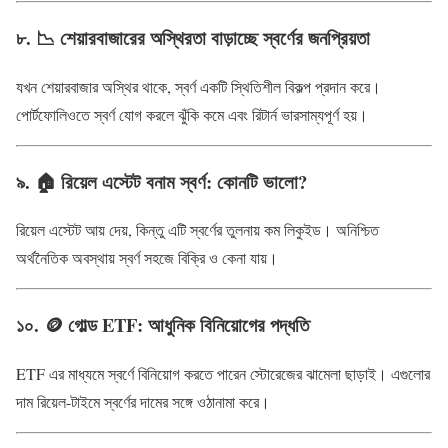
৮. 📉 শেয়ারবাজারের অস্থিরতা বাড়াচ্ছে স্বর্ণের জনপ্রিয়তা
যখন শেয়ারবাজার অস্থির থাকে, স্বর্ণ একটি স্থিতিশীল বিকল্প প্রদান করে।
পোর্টফোলিওতে স্বর্ণ যোগ করলে ঝুঁকি কমে এবং রিটার্ন ভারসাম্যপূর্ণ হয়।
৯. 🏠 রিয়েল এস্টেট বনাম স্বর্ণ: কোনটি ভালো?
রিয়েল এস্টেট আয় দেয়, কিন্তু এটি স্বর্ণের তুলনায় কম লিকুইড। অনিশ্চিত
অর্থনৈতিক অবস্থায় স্বর্ণ সহজে বিক্রি ও কেনা যায়।
১০. 🪙 গোল্ড ETF: আধুনিক বিনিয়োগের পদ্ধতি
ETF এর মাধ্যমে স্বর্ণে বিনিয়োগ করতে পারেন স্টোরেজের ঝামেলা ছাড়াই। এগুলোর
দাম রিয়েল-টাইমে স্বর্ণের দামের সঙ্গে ওঠানামা করে।