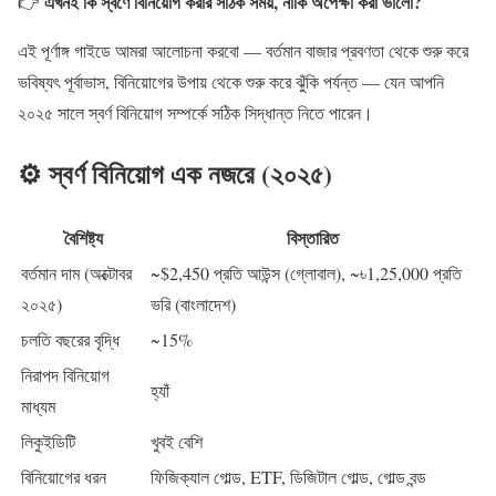
এখনই কি স্বর্ণে বিনিয়োগ করার সঠিক সময়, নাকি অপেক্ষা করা ভালো?
👉
এই পূর্ণাঙ্গ গাইডে আমরা আলোচনা করবো — বর্তমান বাজার প্রবণতা থেকে শুরু করে
ভবিষ্যৎ পূর্বাভাস, বিনিয়োগের উপায় থেকে শুরু করে ঝুঁকি পর্যন্ত — যেন আপনি
২০২৫ সালে স্বর্ণ বিনিয়োগ সম্পর্কে সঠিক সিদ্ধান্ত নিতে পারেন।
⚙️ স্বর্ণ বিনিয়োগ এক নজরে (২০২৫)
বৈশিষ্ট্য
বিস্তারিত
বর্তমান দাম (অক্টোবর
~$2,450 প্রতি আউন্স (গ্লোবাল), ~৳1,25,000 প্রতি
২০২৫)
ভরি (বাংলাদেশ)
চলতি বছরের বৃদ্ধি
~15%
নিরাপদ বিনিয়োগ
হ্যাঁ
মাধ্যম
লিকুইডিটি
খুবই বেশি
বিনিয়োগের ধরন
ফিজিক্যাল গোল্ড, ETF, ডিজিটাল গোল্ড, গোল্ড বন্ড