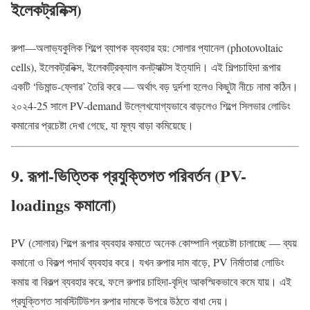
ইলেকট্রনিক্স)
রুপা—অলাভ্যকুলিক শিল্পে ব্যাপক ব্যবহার হয়: সোলার প্যানেল (photovoltaic
cells), ইলেকট্রনিক্স, ইলেকট্রিক্যাল কনট্যাক্টস ইত্যাদি। এই শিল্পচাহিদা রূপার
একটি ‘ডিমান্ড-ফ্লোর’ তৈরি করে — অর্থাৎ বড় দুর্দশা হলেও কিছুটা নীচে নামা কঠিন।
২০২4-25 সালে PV-demand উল্লেখযোগ্যভাবে বাড়লেও শিল্পে সিলভার লোডিং
কমানোর প্রচেষ্টা দেখা গেছে, যা মূল্য বাড়া কমিয়েছে।
9. রূপা-ভিত্তিক প্রযুক্তিগত পরিবর্তন (PV-
loadings কমানো)
PV (সোলার) শিল্পে রূপার ব্যবহার কমাতে অনেক কোম্পানি প্রচেষ্টা চালাচ্ছে — ব্যয়
কমানো ও বিকল্প পদার্থ ব্যবহার করে। যখন রুপার দাম বাড়ে, PV নির্মাতারা লোডিং
কমায় বা বিকল্প ব্যবহার করে, ফলে রুপার চাহিদা-বৃদ্ধি আকস্মিকভাবে কমে যায়। এই
প্রযুক্তিগত সাবস্টিটিউশন রুপার দামকে উপরে উঠতে বাধা দেয়।