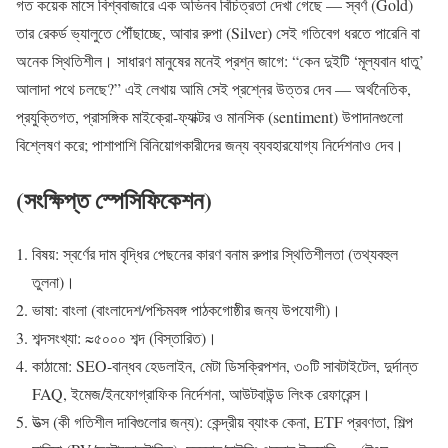
গত কয়েক মাসে বিশ্ববাজারে এক অভিনব বিচিত্রতা দেখা গেছে — স্বর্ণ (Gold)
তার রেকর্ড ভ্যালুতে পৌঁছাচ্ছে, আবার রুপা (Silver) সেই গতিবেগ ধরতে পারেনি বা
অনেক স্থিতিশীল। সাধারণ মানুষের মনেই প্রশ্ন জাগে: “কেন দুইটি ‘মূল্যবান ধাতু’
আলাদা পথে চলছে?” এই লেখায় আমি সেই প্রশ্নের উত্তর দেব — অর্থনৈতিক,
প্রযুক্তিগত, প্রাসঙ্গিক মাইক্রো-ফ্যাক্টর ও মানসিক (sentiment) উপাদানগুলো
বিশ্লেষণ করে; পাশাপাশি বিনিয়োগকারীদের জন্য ব্যবহারযোগ্য নির্দেশনাও দেব।
(সংক্ষিপ্ত স্পেসিফিকেশন)
বিষয়: স্বর্ণের দাম বৃদ্ধির পেছনের কারণ বনাম রুপার স্থিতিশীলতা (তথ্যবহুল
তুলনা)।
ভাষা: বাংলা (বাংলাদেশ/পশ্চিমবঙ্গ পাঠকগোষ্ঠীর জন্য উপযোগী)।
শব্দসংখ্যা: ≈৫০০০ শব্দ (বিস্তারিত)।
কাঠামো: SEO-বান্ধব হেডলাইন, মেটা ডিসক্রিপশন, ৩০টি সাবটাইটেল, দুর্দান্ত
FAQ, ইমেজ/ইনফোগ্রাফিক নির্দেশনা, আউটবাউন্ড লিংক রেফারেন্স।
উত্স (কী গতিশীল দাবিগুলোর জন্য): কেন্দ্রীয় ব্যাংক কেনা, ETF প্রবণতা, শিল্প