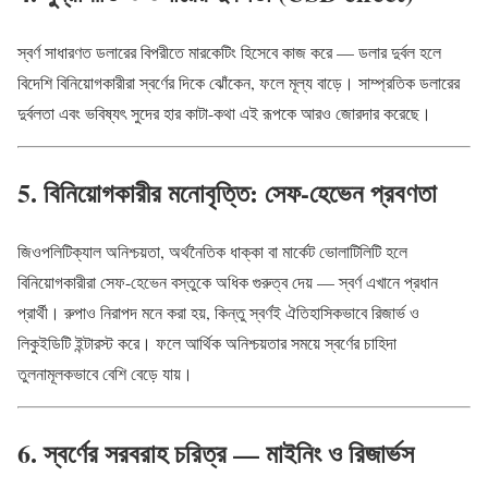
স্বর্ণ সাধারণত ডলারের বিপরীতে মারকেটিং হিসেবে কাজ করে — ডলার দুর্বল হলে
বিদেশি বিনিয়োগকারীরা স্বর্ণের দিকে ঝোঁকেন, ফলে মূল্য বাড়ে। সাম্প্রতিক ডলারের
দুর্বলতা এবং ভবিষ্যৎ সুদের হার কাটা-কথা এই রূপকে আরও জোরদার করেছে।
5. বিনিয়োগকারীর মনোবৃত্তি: সেফ-হেভেন প্রবণতা
জিওপলিটিক্যাল অনিশ্চয়তা, অর্থনৈতিক ধাক্কা বা মার্কেট ভোলাটিলিটি হলে
বিনিয়োগকারীরা সেফ-হেভেন বস্তুকে অধিক গুরুত্ব দেয় — স্বর্ণ এখানে প্রধান
প্রার্থী। রুপাও নিরাপদ মনে করা হয়, কিন্তু স্বর্ণই ঐতিহাসিকভাবে রিজার্ভ ও
লিকুইডিটি ইন্টারস্ট করে। ফলে আর্থিক অনিশ্চয়তার সময়ে স্বর্ণের চাহিদা
তুলনামূলকভাবে বেশি বেড়ে যায়।
6. স্বর্ণের সরবরাহ চরিত্র — মাইনিং ও রিজার্ভস