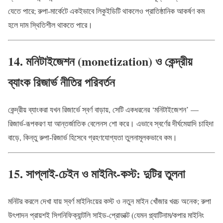
যেতে পারে; রুপা-মার্কেটে একইভাবে লিকুইডিটি থাকলেও প্রাতিষ্ঠানিক আকর্ষণ কম
হলে দাম স্থিতিশীল থাকতে পারে।
14. মনিটাইজেশন (monetization) ও কেন্দ্রীয়
ব্যাংক রিজার্ভ নীতির পরিবর্তন
কেন্দ্রীয় ব্যাংকরা যখন রিজার্ভে স্বর্ণ বাড়ায়, সেটি একধরনের ‘মনিটাইজেশন’ —
রিজার্ভ-রূপকরণ যা আন্তর্জাতিক বেলেনস শো করে। এভাবে স্বর্ণের দীর্ঘমেয়াদি চাহিদা
বাড়ে, কিন্তু রুপা-রিজার্ভ হিসেবে গ্রহণযোগ্যতা তুলনামূলকভাবে কম।
15. সাপ্লাই-চেইন ও মাইনিং-কস্ট: দুটির তুলনা
মনিটর করলে দেখা যায় স্বর্ণ মাইনিংয়ের কস্ট ও নতুন মাইন খোঁজার খরচ অনেক; রুপা
উৎপাদন প্রায়শই সিগনিফিক্যান্টলি সাইড-প্রোডাক্ট (যেমন প্ল্যাটিনাম/কপার মাইনিং