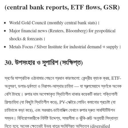
(central bank reports, ETF flows, GSR)
World Gold Council (monthly central bank stats)।
Major financial news (Reuters, Bloomberg) for geopolitical
shocks & forecasts।
Metals Focus / Silver Institute for industrial demand ও supply।
30. উপসংহার ও সুপারিশ (সংক্ষিপ্ত)
স্বর্ণের সাম্প্রতিক ওঠানামার পেছনে প্রধান কারণগুলো: কেন্দ্রীয় ব্যাংক ক্রয়, ETF-
অনুসরণ, ডলার-দুর্বলতা ও নিরাপদ-আস্থার চাহিদা — যা স্বল্পমেয়াদে স্বর্ণকে অনেক
বেশি টানছে। রুপার দাম অপেক্ষাকৃত স্থিতিশীল থাকার কয়েকটি কারণ: শক্তিশালী
শিল্পচাহিদা (যা কিছুটা স্থিতিশীল করে), PV-সেক্টরে লোডিং কমানোর প্রচেষ্টা (যা
চাহিদাকে কড়া করে), এবং সরবরাহ-ডাইনামিক্স যেখানে রুপার দ্রুত সাবস্টিটিউশন
সম্ভব। বিনিয়োগকারীকে নির্দিষ্ট উদ্দেশ্য, সময়সীমা ও ঝুঁকি-রুচি অনুযায়ী সিদ্ধান্ত
নিতে হবে; অনেক ক্ষেত্রেই উভয় ধাতুর সংমিশ্রিত অস্তিত্ব (diversified