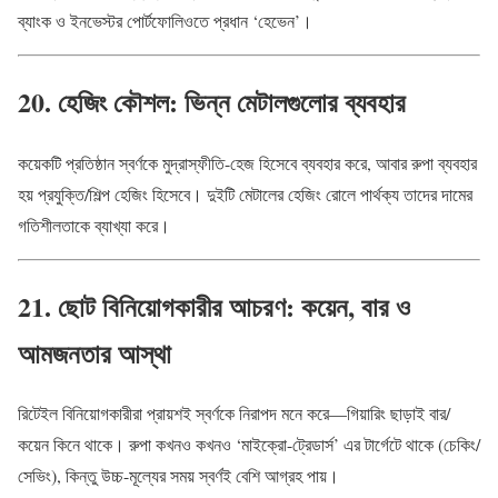
ব্যাংক ও ইনভেস্টর পোর্টফোলিওতে প্রধান ‘হেভেন’।
20. হেজিং কৌশল: ভিন্ন মেটালগুলোর ব্যবহার
কয়েকটি প্রতিষ্ঠান স্বর্ণকে মুদ্রাস্ফীতি-হেজ হিসেবে ব্যবহার করে, আবার রুপা ব্যবহার
হয় প্রযুক্তি/শিল্প হেজিং হিসেবে। দুইটি মেটালের হেজিং রোলে পার্থক্য তাদের দামের
গতিশীলতাকে ব্যাখ্যা করে।
21. ছোট বিনিয়োগকারীর আচরণ: কয়েন, বার ও
আমজনতার আস্থা
রিটেইল বিনিয়োগকারীরা প্রায়শই স্বর্ণকে নিরাপদ মনে করে—গিয়ারিং ছাড়াই বার/
কয়েন কিনে থাকে। রুপা কখনও কখনও ‘মাইক্রো-ট্রেডার্স’ এর টার্গেটে থাকে (চেকিং/
সেভিং), কিন্তু উচ্চ-মূল্যের সময় স্বর্ণই বেশি আগ্রহ পায়।