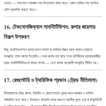
থেকে) — তার মানে সরবরাহ-শক ভিন্নভাবে কাজ করে। দ্রুত চাহিদা-শক স্বর্ণকে
বেশি প্রভাবিত করতে পারে।
16. টেকনোলজিক্যাল সাবস্টিটিউশন: রুপার জায়গায়
বিকল্প উপকরণ
কিছু অ্যাপ্লিকেশনে রুপার বদলে সস্তা বা কার্যকর বিকল্প আনা সম্ভব (ন্যানো-
কনডক্টর, তামা-আলয় ইত্যাদি)। যখন রুপার দাম বাড়ে তখন বাণিজ্যিক ব্যবহারকারীরা
দ্রুত সাবস্টিটিউটগুলো কাজে লাগায় — এতে রুপার আগ্রাসী দামবৃদ্ধি সীমিত হয়।
17. রেগুলেটরি ও ট্যারিফিক প্রভাব (ট্রেড নীতিমালা)
বিশ্ববাজারে ট্রেড রুলস, ট্যারিফ ও রেগুলেশনকে কেন্দ্র করে সরবরাহ ও চাহিদা
পরিবর্তিত হতে পারে। উদাহরণ: রপ্তানি-শুল্ক বাড়লে স্থানীয় মূল্য ওঠে বা লিকুইডিটি