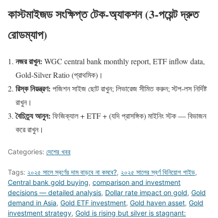
কাস্টমাইজড সংক্ষিপ্ত টেক-অ্যাকশন (3-পয়েন্ট দ্রুত
রোডম্যাপ)
নজর রাখুন:
WGC central bank monthly report, ETF inflow data,
Gold-Silver Ratio (প্রাথমিক)।
রিস্ক নিয়ন্ত্রণ:
পজিশন সাইজ ছোট রাখুন; লিভারেজ সীমিত করুন; স্টপ-লস নির্দিষ্ট
রাখুন।
বৈচিত্র্য আনুন:
ফিজিক্যাল + ETF + (যদি প্রাসঙ্গিক) মাইনিং স্টক — বিভাজন
করে রাখুন।
Categories:
দেশের খবর
Tags:
২০২৫ সালে স্বর্ণের দাম বাড়বে না কমবে?
,
২০২৫ সালের স্বর্ণ বিনিয়োগ গাইড
,
Central bank gold buying
,
comparison and investment
decisions — detailed analysis
,
Dollar rate impact on gold
,
Gold
demand in Asia
,
Gold ETF investment
,
Gold haven asset
,
Gold
investment strategy
,
Gold is rising but silver is stagnant: