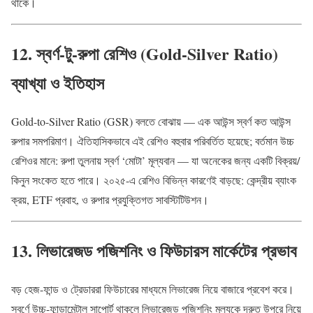
থাকে।
12. স্বর্ণ-টু-রুপা রেশিও (Gold-Silver Ratio)
ব্যাখ্যা ও ইতিহাস
Gold-to-Silver Ratio (GSR) বলতে বোঝায় — এক আউন্স স্বর্ণ কত আউন্স
রুপার সমপরিমাণ। ঐতিহাসিকভাবে এই রেশিও বহুবার পরিবর্তিত হয়েছে; বর্তমান উচ্চ
রেশিওর মানে: রুপা তুলনায় স্বর্ণ ‘মোটা’ মূল্যবান — যা অনেকের জন্য একটি বিক্রয়/
কিনুন সংকেত হতে পারে। ২০২৫-এ রেশিও বিভিন্ন কারণেই বাড়ছে: কেন্দ্রীয় ব্যাংক
ক্রয়, ETF প্রবাহ, ও রুপার প্রযুক্তিগত সাবস্টিটিউশন।
13. লিভারেজড পজিশনিং ও ফিউচারস মার্কেটের প্রভাব
বড় হেজ-ফান্ড ও ট্রেডাররা ফিউচারের মাধ্যমে লিভারেজ নিয়ে বাজারে প্রবেশ করে।
স্বর্ণে উচ্চ-ফান্ডামেন্টাল সাপোর্ট থাকলে লিভারেজড পজিশনিং মূল্যকে দ্রুত উপরে নিয়ে