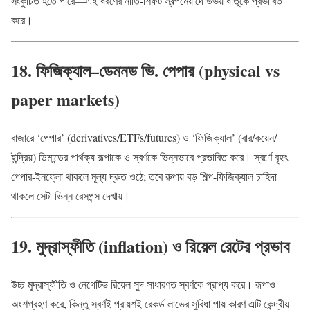
সংকুচিত হতে পারে—এই ধরণের নীতি-শিফট স্বল্পমেয়াদে উভয় ধাতুকে প্রভাবিত
করে।
18. ফিজিক্যাল–ডেমন‌ড ভি. পেপার (physical vs
paper markets)
বাজারে ‘পেপার’ (derivatives/ETFs/futures) ও ‘ফিজিক্যাল’ (বার/কয়েন/
ইন্দ্রিয়) ডিমান্ডের পার্থক্য রূপাকে ও স্বর্ণকে ভিন্নভাবে প্রভাবিত করে। স্বর্ণে বৃহৎ
পেপার-ইনফ্লো থাকলে মূল্য দ্রুত ওঠে; তবে রুপায় বড় শিল্প-ফিজিক্যাল চাহিদা
থাকলে সেটা ভিন্ন রেসপন্স দেখায়।
19. মুদ্রাস্ফীতি (inflation) ও রিয়েল রেটের প্রভাব
উচ্চ মুদ্রাস্ফীতি ও নেগেটিভ রিয়েল সুদ সাধারণত স্বর্ণকে প্রাপ্য করে। রূপাও
অংশগ্রহণ করে, কিন্তু স্বর্ণই প্রায়শই রেকর্ড লাভের সুবিধা পায় কারণ এটি কেন্দ্রীয়