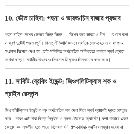
10. ভৌত চাহিদা: গহনা ও ভারত/চিন বাজার প্রভাব
গহনা চাহিদা দেশের ভেতরে ভিন্ন ভিন্ন — বিশেষ করে ভারত ও চীন— যেখানে রূপা
ও স্বর্ণ দুটোই গুরুত্বপূর্ন। কিন্তু ঐতিহাসিকভাবে স্বর্ণকে সেভ-হেভেন ও সম্পদ-
সংরক্ষণ হিসেবে দেখা হয়; তাই সম্মিলিত অর্থনৈতিক অনিশ্চয়তা থাকলে স্বর্ণ ক্রেতা
সংখ্যা বাড়ে। স্থানীয় উৎসব ও সিজনাল ডিমান্ডও ভিন্নভাবে কাজ করে।
11. সার্কিট-ব্রেকিং ইভেন্ট: জিওপলিটিক্যাল শক ও
প্রাইস রেসপন্স
জিওপলিটিক্যাল ইভেন্ট বা বড়-অর্থনৈতিক শক দেখা দিলে স্বর্ণ প্রায়শই দ্রুত রেসপন্ড
করে—কারণ এটা সারা বিশ্বে লিকুইড ও দ্রুত ট্রেডেড অ্যাসেট। রুপা-বাজারে একই
রেসপন্স কম লক্ষণীয় হতে পারে, বিশেষত যদি শিল্প-চাহিদা-ফ্যাক্টর সমস্যার মধ্যে না