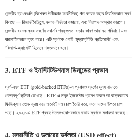
কেন্দ্রীয় ব্যাংকগুলি (বিশেষত উদীয়মান অর্থনীতির) গত কয়েক বছরে নিয়মিতভাবে স্বর্ণ
কিনছে — রিজার্ভ বৈচিত্র্য, ডলার-নির্ভরতা কমানো, এবং নিরাপদ-আস্থার কারণে।
কেন্দ্রীয় ব্যাংক ক্রয় স্বর্ণের সরাসরি প্রফুল্লতা বাড়ায় কারণ তারা বড় পরিমাণে এবং
ধারাবাহিকভাবে ক্রয় করে। এটি স্বর্ণকে একটি ‘মুদ্রাস্ফীতি-প্রতিরোধী’ এবং
‘রিজার্ভ-অ্যাসেট’ হিসেবে শক্তভাবে ধরে।
3. ETF ও ইনস্টিটিউশনাল ডিমান্ডের প্রভাব
স্বর্ণ-বহুল ETF (gold-backed ETFs)-এ প্রবাহও স্বর্ণের মূল্য বাড়াতে
গুরুত্বপূর্ণ ভূমিকা রেখেছে। ETF-এ নতুন ইনভেস্টর প্রবেশ করলে তা বাস্তবভাবে
ফিজিক্যাল গোল্ড ক্রয় করে মার্কেটে দমন চাপ তৈরি করে, ফলে দামের উপরে চাপ
পড়ে। ২০২৫-এ ETF প্রবাহ উল্লেখযোগ্যভাবে বাড়ায় স্বর্ণকে সহায়তা করেছে।
4. মুদ্রানীতি ও ডলারের দুর্বলতা (USD effect)