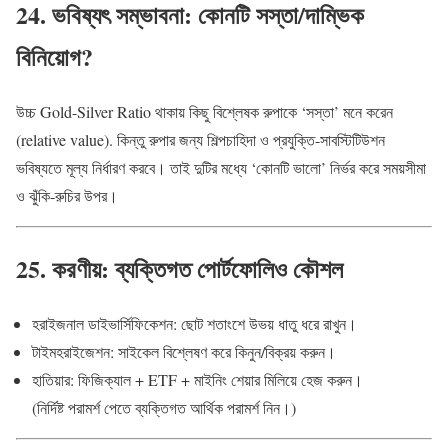
24. ভবিষ্যৎ সম্ভাবনা: কোনটি সস্তা/দাম্ভিক
বিনিয়োগ?
উচ্চ Gold-Silver Ratio থাকায় কিছু বিশ্লেষক রুপাকে ‘সস্তা’ মনে করেন
(relative value). কিন্তু রুপার জন্য শিল্পচাহিদা ও প্রযুক্তি-সাবস্টিটিউশন
ভবিষ্যতে মূল্য নির্ধারণ করবে। তাই দুটির মধ্যে ‘কোনটি ভালো’ নির্ভর করে সময়সীমা
ও ঝুঁকি-রুচির উপর।
25. করণীয়: ব্যক্তিগত পোর্টফোলিও কৌশল
হরাইজনাল ডাইভার্সিফিকেশন: ছোট শতাংশে উভয় ধাতু ধরে রাখুন।
টাইমহরাইজেশন: সাইকেল বিশ্লেষণ করে কিনুন/বিক্রয় করুন।
হাতিয়ার: ফিজিক্যাল + ETF + মাইনিং শেয়ার মিলিয়ে হেজ করুন।
(নির্দিষ্ট পরামর্শ পেতে ব্যক্তিগত আর্থিক পরামর্শ নিন।)