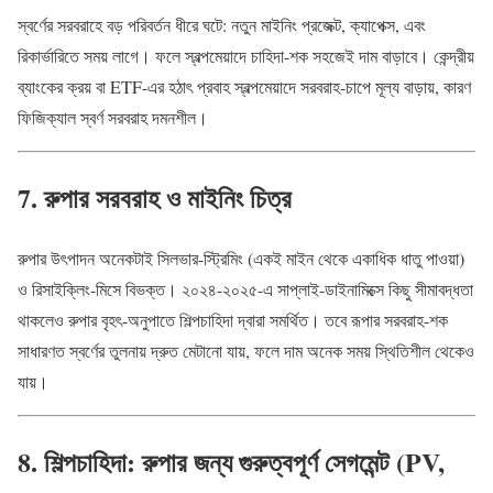
স্বর্ণের সরবরাহে বড় পরিবর্তন ধীরে ঘটে: নতুন মাইনিং প্রজেক্ট, ক্যাপেক্স, এবং
রিকার্ভারিতে সময় লাগে। ফলে স্বল্পমেয়াদে চাহিদা-শক সহজেই দাম বাড়াবে। কেন্দ্রীয়
ব্যাংকের ক্রয় বা ETF-এর হঠাৎ প্রবাহ স্বল্পমেয়াদে সরবরাহ-চাপে মূল্য বাড়ায়, কারণ
ফিজিক্যাল স্বর্ণ সরবরাহ দমনশীল।
7. রুপার সরবরাহ ও মাইনিং চিত্র
রুপার উৎপাদন অনেকটাই সিলভার-স্ট্রিমিং (একই মাইন থেকে একাধিক ধাতু পাওয়া)
ও রিসাইক্লিং-মিসে বিভক্ত। ২০২৪-২০২৫-এ সাপ্লাই-ডাইনামিক্সে কিছু সীমাবদ্ধতা
থাকলেও রুপার বৃহৎ-অনুপাতে শিল্পচাহিদা দ্বারা সমর্থিত। তবে রূপার সরবরাহ-শক
সাধারণত স্বর্ণের তুলনায় দ্রুত মেটানো যায়, ফলে দাম অনেক সময় স্থিতিশীল থেকেও
যায়।
8. শিল্পচাহিদা: রুপার জন্য গুরুত্বপূর্ণ সেগমেন্ট (PV,