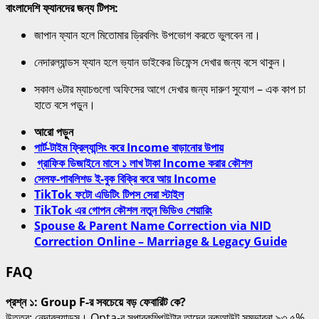
বাংলাদেশি ফ্যানদের জন্য টিপস:
জাপান ফ্যান হলে মিতোমার ড্রিবলিং উপভোগ করতে ভুলবেন না।
নেদারল্যান্ডস ফ্যান হলে ভ্যান ডাইকের ডিফেন্স দেখার জন্য বসে থাকুন।
সকাল ৬টার ম্যাচগুলো অফিসের আগে দেখার জন্য দারুণ সুযোগ – এক কাপ চা
হাতে বসে পড়ুন।
আরো পড়ুন
পার্ট-টাইম ফ্রিল্যান্সিং করে Income বাড়ানোর উপায়
গ্রাফিক ডিজাইনে মাসে ১ লাখ টাকা Income করার কৌশল
সেলফ-পাবলিশড ই-বুক বিক্রি করে আয় Income
TikTok ফটো এডিটিং টিপস সেরা স্টাইল
TikTok এর গোপন কৌশল নতুন ভিডিও শেয়ারিং
Spouse & Parent Name Correction via NID
Correction Online – Marriage & Legacy Guide
FAQ
প্রশ্ন ১: Group F-র সবচেয়ে বড় ফেবারিট কে?
উত্তর: নেদারল্যান্ডস। Opta-র সুপারকম্পিউটার তাদের নকআউট সম্ভাবনা ৯৩.৫%