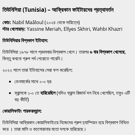
তিউনিসিয়া (Tunisia) – আফ্রিকান ফাইটারদের প্রত্যাবর্তন
কোচ:
Nabil Maâloul (২০২৪ থেকে দায়িত্বে)
স্টার খেলোয়াড়:
Yassine Meriah, Ellyes Skhiri, Wahbi Khazri
তিউনিসিয়ার বিশ্বকাপ ইতিহাস:
তিউনিসিয়া ১৯৭৮ সালে প্রথমবার বিশ্বকাপ খেলে। তারপর
৬ বার বিশ্বকাপ খেলেছে
,
কিন্তু কখনো গ্রুপ পর্ব পেরোতে পারেনি।
২০২২ সালে তারা ইতিহাসের সেরা ফল করেছিল:
ডেনমার্কের সাথে ০-০ ড্র
ফ্রান্সকে ১-০ তে
হারিয়েছিল
(যদিও ফ্রান্স রিজার্ভ দল নিয়ে খেলেছিল, তবুও এটি
বড় কীর্তি)
কোয়ালিফাইং পারফরম্যান্স:
তিউনিসিয়া আফ্রিকান কোয়ালিফাইংয়ে নিজেদের গ্রুপ চ্যাম্পিয়ন হয়ে বিশ্বকাপ নিশ্চিত
করে । তারা মালি ও বতসোয়ানার মতো দলকে হারিয়েছে।