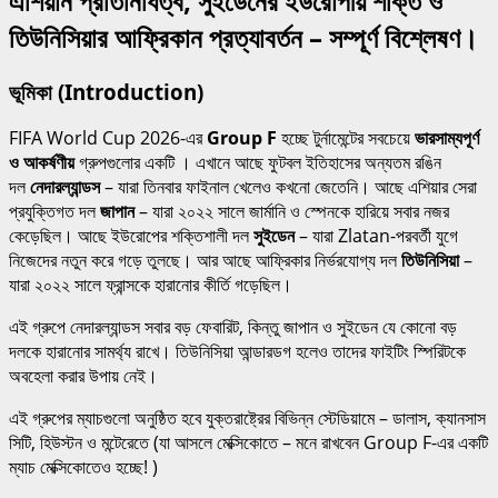
এশিয়ান প্রতিনিধিত্ব, সুইডেনের ইউরোপীয় শক্তি ও
তিউনিসিয়ার আফ্রিকান প্রত্যাবর্তন – সম্পূর্ণ বিশ্লেষণ।
ভূমিকা (Introduction)
FIFA World Cup 2026-এর
Group F
হচ্ছে টুর্নামেন্টের সবচেয়ে
ভারসাম্যপূর্ণ
ও আকর্ষণীয়
গ্রুপগুলোর একটি । এখানে আছে ফুটবল ইতিহাসের অন্যতম রঙিন
দল
নেদারল্যান্ডস
– যারা তিনবার ফাইনাল খেলেও কখনো জেতেনি। আছে এশিয়ার সেরা
প্রযুক্তিগত দল
জাপান
– যারা ২০২২ সালে জার্মানি ও স্পেনকে হারিয়ে সবার নজর
কেড়েছিল। আছে ইউরোপের শক্তিশালী দল
সুইডেন
– যারা Zlatan-পরবর্তী যুগে
নিজেদের নতুন করে গড়ে তুলছে। আর আছে আফ্রিকার নির্ভরযোগ্য দল
তিউনিসিয়া
–
যারা ২০২২ সালে ফ্রান্সকে হারানোর কীর্তি গড়েছিল।
এই গ্রুপে নেদারল্যান্ডস সবার বড় ফেবারিট, কিন্তু জাপান ও সুইডেন যে কোনো বড়
দলকে হারানোর সামর্থ্য রাখে। তিউনিসিয়া আন্ডারডগ হলেও তাদের ফাইটিং স্পিরিটকে
অবহেলা করার উপায় নেই।
এই গ্রুপের ম্যাচগুলো অনুষ্ঠিত হবে যুক্তরাষ্ট্রের বিভিন্ন স্টেডিয়ামে – ডালাস, ক্যানসাস
সিটি, হিউস্টন ও মন্টেরেতে (যা আসলে মেক্সিকোতে – মনে রাখবেন Group F-এর একটি
ম্যাচ মেক্সিকোতেও হচ্ছে! )