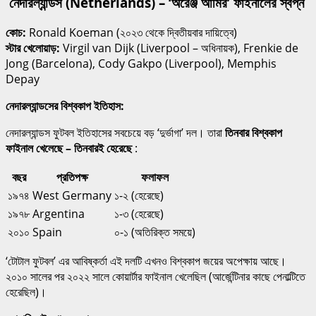
নেদারল্যান্ডস (Netherlands) – ‘অরেঞ্জ আর্মির’ ফাইনালের স্বপ্ন
কোচ:
Ronald Koeman (২০২৩ থেকে দ্বিতীয়বার দায়িত্বে)
স্টার খেলোয়াড়:
Virgil van Dijk (Liverpool – অধিনায়ক), Frenkie de
Jong (Barcelona), Cody Gakpo (Liverpool), Memphis
Depay
নেদারল্যান্ডসের বিশ্বকাপ ইতিহাস:
নেদারল্যান্ডস ফুটবল ইতিহাসের সবচেয়ে বড় ‘দুর্ভাগা’ দল। তারা
তিনবার বিশ্বকাপ
ফাইনাল খেলেছে – তিনবারই হেরেছে
:
বছর
প্রতিপক্ষ
ফলাফল
১৯৭৪
West Germany
১-২ (হেরেছে)
১৯৭৮
Argentina
১-৩ (হেরেছে)
২০১০
Spain
০-১ (অতিরিক্ত সময়ে)
‘টোটাল ফুটবল’ এর আবিষ্কর্তা এই দলটি এখনও বিশ্বকাপ জয়ের অপেক্ষায় আছে।
২০১০ সালের পর ২০২২ সালে কোয়ার্টার ফাইনাল খেলেছিল (আর্জেন্টিনার কাছে পেনাল্টিতে
হেরেছিল)।