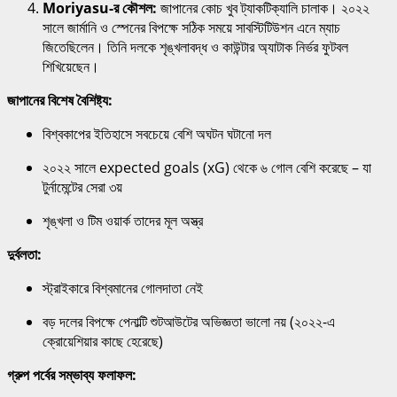
Moriyasu-র কৌশল:
জাপানের কোচ খুব ট্যাকটিক্যালি চালাক। ২০২২
সালে জার্মানি ও স্পেনের বিপক্ষে সঠিক সময়ে সাবস্টিটিউশন এনে ম্যাচ
জিতেছিলেন। তিনি দলকে শৃঙ্খলাবদ্ধ ও কাউন্টার অ্যাটাক নির্ভর ফুটবল
শিখিয়েছেন।
জাপানের বিশেষ বৈশিষ্ট্য:
বিশ্বকাপের ইতিহাসে সবচেয়ে বেশি অঘটন ঘটানো দল
২০২২ সালে expected goals (xG) থেকে ৬ গোল বেশি করেছে – যা
টুর্নামেন্টের সেরা ৩য়
শৃঙ্খলা ও টিম ওয়ার্ক তাদের মূল অস্ত্র
দুর্বলতা:
স্ট্রাইকারে বিশ্বমানের গোলদাতা নেই
বড় দলের বিপক্ষে পেনাল্টি শুটআউটের অভিজ্ঞতা ভালো নয় (২০২২-এ
ক্রোয়েশিয়ার কাছে হেরেছে)
গ্রুপ পর্বের সম্ভাব্য ফলাফল: