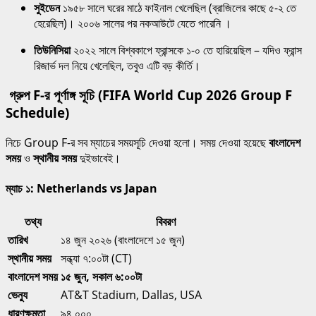
সুইডেন
১৯৫৮ সালে ঘরের মাঠে ফাইনাল খেলেছিল (ব্রাজিলের কাছে ৫-২ তে
হেরেছিল)। ২০০৬ সালের পর নকআউটে যেতে পারেনি ।
তিউনিসিয়া
২০২২ সালে বিশ্বকাপে ফ্রান্সকে ১-০ তে হারিয়েছিল – যদিও ফ্রান্স
রিজার্ভ দল নিয়ে খেলেছিল, তবুও এটি বড় কীর্তি।
গ্রুপ F-র পূর্ণাঙ্গ সূচি (FIFA World Cup 2026 Group F
Schedule)
নিচে Group F-র সব ম্যাচের সময়সূচি দেওয়া হলো। সময় দেওয়া হয়েছে
বাংলাদেশ
সময়
ও
স্থানীয় সময়
দুইভাবেই।
ম্যাচ ১: Netherlands vs Japan
তথ্য
বিবরণ
তারিখ
১৪ জুন ২০২৬ (বাংলাদেশে ১৫ জুন)
স্থানীয় সময়
সন্ধ্যা ৭:০০টা (CT)
বাংলাদেশ সময়
১৫ জুন, সকাল ৬:০০টা
ভেন্যু
AT&T Stadium, Dallas, USA
ধারণক্ষমতা
৯৪,০০০