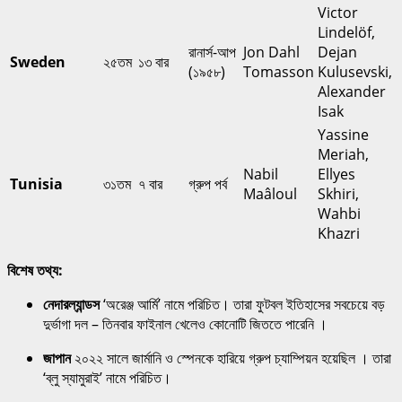
Victor
Lindelöf,
রানার্স-আপ
Jon Dahl
Dejan
Sweden
২৫তম
১৩ বার
(১৯৫৮)
Tomasson
Kulusevski,
Alexander
Isak
Yassine
Meriah,
Nabil
Ellyes
Tunisia
৩১তম
৭ বার
গ্রুপ পর্ব
Maâloul
Skhiri,
Wahbi
Khazri
বিশেষ তথ্য:
নেদারল্যান্ডস
‘অরেঞ্জ আর্মি’ নামে পরিচিত। তারা ফুটবল ইতিহাসের সবচেয়ে বড়
দুর্ভাগা দল – তিনবার ফাইনাল খেলেও কোনোটি জিততে পারেনি ।
জাপান
২০২২ সালে জার্মানি ও স্পেনকে হারিয়ে গ্রুপ চ্যাম্পিয়ন হয়েছিল । তারা
‘ব্লু স্যামুরাই’ নামে পরিচিত।