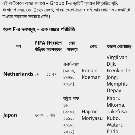
এই আর্টিকেলে আমরা জানবো – Group F-র প্রতিটি ম্যাচের বিস্তারিত সূচি,
বাংলাদেশ সময়, হেড টু হেড রেকর্ড, তারকা খেলোয়াড়দের ফর্ম, আর কোন দল নকআউটে
যাওয়ার সম্ভাবনা সবচেয়ে বেশি।
গ্রুপ F-র দলসমূহ – এক নজরে পরিচিতি
FIFA
বিশ্বকাপে
সেরা
দল
কোচ
তারকা খেলোয়াড়
র্যাঙ্কিং
অংশগ্রহণ
সাফল্য
Virgil van
রানার্স-আপ
Dijk,
(১৯৭৪,
Ronald
Frenkie de
Netherlands
৮ম
১১ বার
১৯৭৮,
Koeman
Jong,
২০১০)
Memphis
Depay
রাউন্ড অফ
Kaoru
১৬
Mitoma,
(২০০২,
Hajime
Takefusa
Japan
২০তম
৮ বার
২০১০,
Moriyasu
Kubo,
২০১৮,
Wataru
২০২২)
Endo