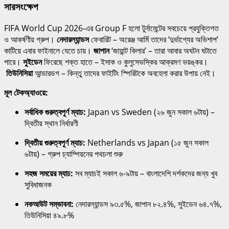
সারসংক্ষেপ
FIFA World Cup 2026-এর Group F হলো টুর্নামেন্টের সবচেয়ে প্রযুক্তিগত
ও আকর্ষণীয় গ্রুপ।
নেদারল্যান্ডস
ফেবারিট – অরেঞ্জ আর্মি তাদের ‘দুর্ভাগ্যের অভিশাপ’
কাটিয়ে এবার ফাইনালে যেতে চায়।
জাপান
‘জায়ান্ট কিলার’ – তারা আবার অঘটন ঘটাতে
পারে।
সুইডেন
ফিরেছে শক্ত হাতে – ইসাক ও কুলুসেভস্কির আক্রমণ ভয়ঙ্কর।
তিউনিসিয়া
আন্ডারডগ – কিন্তু তাদের ফাইটিং স্পিরিটকে অবহেলা করার উপায় নেই।
মূল টেকঅ্যাওয়ে:
সর্বাধিক গুরুত্বপূর্ণ ম্যাচ:
Japan vs Sweden (২৬ জুন সকাল ৬টায়) –
দ্বিতীয় স্থান নির্ধারণী
দ্বিতীয় গুরুত্বপূর্ণ ম্যাচ:
Netherlands vs Japan (১৫ জুন সকাল
৬টায়) – গ্রুপ চ্যাম্পিয়নের পথচলা শুরু
সহজ সময়ের ম্যাচ:
সব ম্যাচই সকাল ৬-৯টায় – বাংলাদেশি দর্শকদের জন্য খুব
সুবিধাজনক
নকআউট সম্ভাবনা:
নেদারল্যান্ডস ৯৩.৫%, জাপান ৮২.৪%, সুইডেন ৬৪.৭%,
তিউনিসিয়া ৪৯.৮%