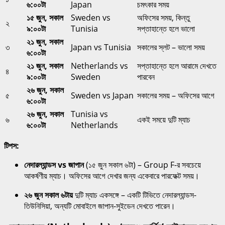
৬:০০টা
Japan
চমৎকার সময়
১৫ জুন, সকাল
Sweden vs
অফিসের সময়, কিন্তু
২
৯:০০টা
Tunisia
সপ্তাহান্তে হলে ভালো
২১ জুন, সকাল
৩
Japan vs Tunisia
সকালের স্লট – ভালো সময়
৬:০০টা
২১ জুন, সকাল
Netherlands vs
সপ্তাহান্তে হলে আরামে দেখতে
৪
৯:০০টা
Sweden
পারবেন
২৬ জুন, সকাল
৫
Sweden vs Japan
সকালের সময় – অফিসের আগে
৬:০০টা
২৬ জুন, সকাল
Tunisia vs
৬
একই সময়ে দুটি ম্যাচ
৬:০০টা
Netherlands
টিপস:
নেদারল্যান্ডস vs জাপান
(১৫ জুন সকাল ৬টা) – Group F-র সবচেয়ে
আকর্ষণীয় ম্যাচ। অফিসের আগে দেখার জন্য একেবারে পারফেক্ট সময়।
২৬ জুন সকাল ৬টায়
দুটি ম্যাচ একসঙ্গে – একটি টিভিতে নেদারল্যান্ডস-
তিউনিসিয়া, অন্যটি মোবাইলে জাপান-সুইডেন দেখতে পারেন।