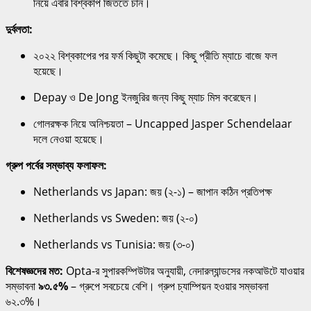
নিয়ে এবার বিশ্বকাপ জিততে চান।
দুর্বলতা:
২০২২ বিশ্বকাপের পর ফর্ম কিছুটা কমেছে। কিছু প্রীতি ম্যাচে বাজে ফল
হয়েছে।
Depay ও De Jong ইনজুরির জন্য কিছু ম্যাচ মিস করেছেন।
গোলরক্ষক নিয়ে অনিশ্চয়তা – Uncapped Jasper Schendelaar
দলে নেওয়া হয়েছে।
গ্রুপ পর্বের সম্ভাব্য ফলাফল:
Netherlands vs Japan: জয় (২-১) – জাপান কঠিন প্রতিপক্ষ
Netherlands vs Sweden: জয় (২-০)
Netherlands vs Tunisia: জয় (৩-০)
বিশেষজ্ঞদের মত:
Opta-র সুপারকম্পিউটার অনুযায়ী, নেদারল্যান্ডসের নকআউটে যাওয়ার
সম্ভাবনা
৯৩.৫%
– গ্রুপে সবচেয়ে বেশি। গ্রুপ চ্যাম্পিয়ন হওয়ার সম্ভাবনা
৬২.৩%।