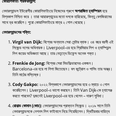
কোয়ালিফাইং পারফরম্যান্স:
নেদারল্যান্ডস ইউরোপীয় কোয়ালিফাইংয়ে নিজেদের গ্রুপে
অপরাজিত চ্যাম্পিয়ন
হয়ে
বিশ্বকাপ নিশ্চিত করে । তারা আয়ারল্যান্ডের মতো দলকে হারিয়েছে, কিন্তু বেলজিয়ামের
সাথে ড্র করেছিল। পুরো কোয়ালিফাইংয়ে মাত্র ২ গোল খেয়েছে।
নেদারল্যান্ডসের শক্তি:
Virgil van Dijk:
বিশ্বের অন্যতম সেরা সেন্টার ব্যাক। ৩৪ বছর বয়সী এই
লিজেন্ড দলের অধিনায়ক। Liverpool-এর হয়ে প্রিমিয়ার লিগ ও চ্যাম্পিয়ন্স
লিগ জয়ের অভিজ্ঞতা আছে। তার নেতৃত্বে ডিফেন্স অনেক শক্ত।
Frenkie de Jong:
বিশ্বের সেরা মিডফিল্ডারদের একজন।
Barcelona-এর হয়ে লা লিগা জিতেছেন। বল কন্ট্রোল ও পাসিং তার অস্ত্র।
তিনি মাঠের মস্তিষ্ক।
Cody Gakpo:
২০২২ বিশ্বকাপে নেদারল্যান্ডসের হয়ে ৩ ম্যাচে ৩ গোল
করেছিলেন। Liverpool-এ ভালো করছেন। তিনি Van Dijk-কে চ্যালেঞ্জ
করতে পারবেন? দুজনেই Liverpool-এর হয়ে খেলেন – দারুণ সুবিধা।
রোনাল্ড কোমান (কোচ):
নেদারল্যান্ডসের প্রাক্তন লিজেন্ড। ২০১৯ সালে তিনি
নেদারল্যান্ডসকে নেশনস লিগ ফাইনালে নিয়ে গিয়েছিলেন। দ্বিতীয়বার দায়িত্ব