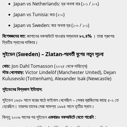
Japan vs Netherlands: ড্র অথবা হার (১-১ / ১-২)
Japan vs Tunisia: জয় (২-০)
Japan vs Sweden: জয় অথবা ড্র (১-০ / ১-১)
বিশেষজ্ঞদের মত:
জাপানের নকআউটে যাওয়ার সম্ভাবনা
৮২.৪%
। তারা গ্রুপের
দ্বিতীয় স্থানের দাবিদার।
সুইডেন (Sweden) – Zlatan-পরবর্তী যুগের নতুন সূচনা
কোচ:
Jon Dahl Tomasson (২০২৫ থেকে দায়িত্বে)
স্টার খেলোয়াড়:
Victor Lindelöf (Manchester United), Dejan
Kulusevski (Tottenham), Alexander Isak (Newcastle)
সুইডেনের বিশ্বকাপ ইতিহাস:
সুইডেন ১৯৫৮ সালে ঘরের মাঠে ফাইনাল খেলেছিল – সেবার ব্রাজিলের কাছে ৫-২ তে
হেরেছিল। তারপর তাদের সেরা সাফল্য ১৯৯৪ সালে তৃতীয় স্থান।
কিন্তু ২০০৬ সালের পর সুইডেন
একবারও নকআউটে যেতে পারেনি
: