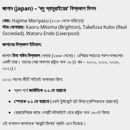
জাপান (Japan) – ‘ব্লু স্যামুরাইয়ের’ বিশ্বকাপ মিশন
কোচ:
Hajime Moriyasu (২০১৮ থেকে দায়িত্বে)
স্টার খেলোয়াড়:
Kaoru Mitoma (Brighton), Takefusa Kubo (Real
Sociedad), Wataru Endo (Liverpool)
জাপানের বিশ্বকাপ ইতিহাস:
জাপান
টানা অষ্টম বিশ্বকাপ
খেলছে (১৯৯৮ থেকে)। এশিয়ার সবচেয়ে সফল দলগুলোর
একটি তারা। তাদের সেরা সাফল্য রাউন্ড অফ ১৬ (৪ বার – ২০০২, ২০১০, ২০১৮,
২০২২)।
২০২২ সালের কীর্তি সত্যিই অসাধারণ ছিল:
গ্রুপ পর্বে
জার্মানিকে ২-১ তে হারানো
স্পেনকে ২-১ তে হারানো
(একই টুর্নামেন্টে দুই বিশ্ব চ্যাম্পিয়নকে হারানো!)
ক্রোয়েশিয়ার কাছে পেনাল্টি শুটআউটে হেরে রাউন্ড অফ ১৬-তে বিদায়
এই ফলাফল জাপানকে ‘জায়ান্ট কিলার’ খ্যাতি এনে দিয়েছে।