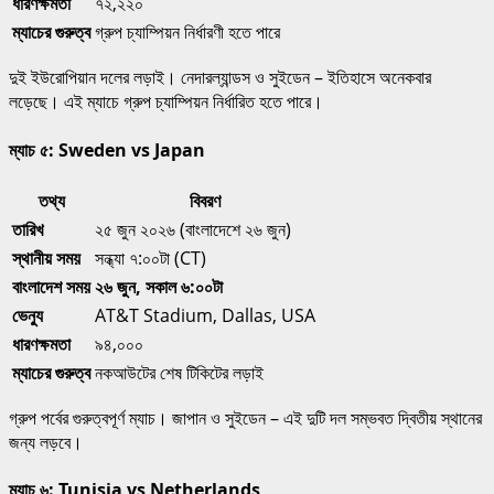
ধারণক্ষমতা
৭২,২২০
ম্যাচের গুরুত্ব
গ্রুপ চ্যাম্পিয়ন নির্ধারণী হতে পারে
দুই ইউরোপিয়ান দলের লড়াই। নেদারল্যান্ডস ও সুইডেন – ইতিহাসে অনেকবার
লড়েছে। এই ম্যাচে গ্রুপ চ্যাম্পিয়ন নির্ধারিত হতে পারে।
ম্যাচ ৫: Sweden vs Japan
তথ্য
বিবরণ
তারিখ
২৫ জুন ২০২৬ (বাংলাদেশে ২৬ জুন)
স্থানীয় সময়
সন্ধ্যা ৭:০০টা (CT)
বাংলাদেশ সময়
২৬ জুন, সকাল ৬:০০টা
ভেন্যু
AT&T Stadium, Dallas, USA
ধারণক্ষমতা
৯৪,০০০
ম্যাচের গুরুত্ব
নকআউটের শেষ টিকিটের লড়াই
গ্রুপ পর্বের গুরুত্বপূর্ণ ম্যাচ। জাপান ও সুইডেন – এই দুটি দল সম্ভবত দ্বিতীয় স্থানের
জন্য লড়বে।
ম্যাচ ৬: Tunisia vs Netherlands