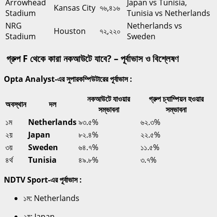
Arrowhead
Japan vs Tunisia,
Kansas City
৭৬,৪১৬
Stadium
Tunisia vs Netherlands
NRG
Netherlands vs
Houston
৭২,২২০
Stadium
Sweden
গ্রুপ F থেকে কারা নকআউটে যাবে? – পূর্বাভাস ও বিশ্লেষণ
Opta Analyst-এর সুপারকম্পিউটারের পূর্বাভাস :
নকআউটে যাওয়ার
গ্রুপ চ্যাম্পিয়ন হওয়ার
অবস্থান
দল
সম্ভাবনা
সম্ভাবনা
১ম
Netherlands
৯৩.৫%
৬২.৩%
২য়
Japan
৮২.৪%
২২.৫%
৩য়
Sweden
৬৪.৭%
১১.৫%
৪র্থ
Tunisia
৪৯.৮%
৩.৭%
NDTV Sport-এর পূর্বাভাস :
১ম: Netherlands
২য়: Japan