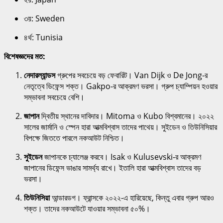
৩য়: Sweden
৪র্থ: Tunisia
বিশেষজ্ঞদের মত:
নেদারল্যান্ডস
গ্রুপের সবচেয়ে বড় ফেবারিট। Van Dijk ও De Jong-র
নেতৃত্বে ডিফেন্স শক্ত। Gakpo-র আক্রমণ ভরসা। গ্রুপ চ্যাম্পিয়ন হওয়ার
সম্ভাবনা সবচেয়ে বেশি।
জাপান
দ্বিতীয় স্থানের দাবিদার। Mitoma ও Kubo বিশ্বমানের। ২০২২
সালের জার্মানি ও স্পেন হারা আত্মবিশ্বাস তাদের পাথেয়। সুইডেন ও তিউনিসিয়ার
বিপক্ষে জিততে পারলে নকআউট নিশ্চিত।
সুইডেন
জাপানকে চ্যালেঞ্জ করবে। Isak ও Kulusevski-র আক্রমণ
জাপানের ডিফেন্স ভাঙার সামর্থ্য রাখে। ইতালি হারা আত্মবিশ্বাস তাদের বড়
ভরসা।
তিউনিসিয়া
আন্ডারডগ। ফ্রান্সকে ২০২২-এ হারিয়েছে, কিন্তু এবার গ্রুপ আরও
শক্ত। তাদের নকআউটে যাওয়ার সম্ভাবনা ৫০%।