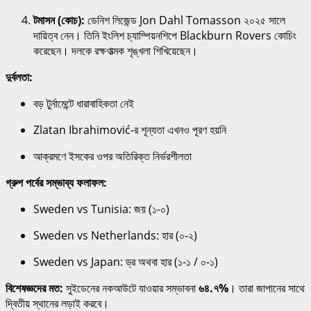
টমাসন (কোচ):
ডেনিশ লিজেন্ড Jon Dahl Tomasson ২০২৫ সালে
দায়িত্ব নেন। তিনি ইংলিশ চ্যাম্পিয়নশিপে Blackburn Rovers কোচিং
করেছেন। দলকে রক্ষণাত্মক শৃঙ্খলা শিখিয়েছেন।
দুর্বলতা:
বড় টুর্নামেন্টে ধারাবাহিকতা নেই
Zlatan Ibrahimović-র শূন্যতা এখনও পূরণ হয়নি
আক্রমণে ইসকের ওপর অতিরিক্ত নির্ভরশীলতা
গ্রুপ পর্বের সম্ভাব্য ফলাফল:
Sweden vs Tunisia: জয় (১-০)
Sweden vs Netherlands: হার (০-২)
Sweden vs Japan: ড্র অথবা হার (১-১ / ০-১)
বিশেষজ্ঞদের মত:
সুইডেনের নকআউটে যাওয়ার সম্ভাবনা
৬৪.৭%
। তারা জাপানের সাথে
দ্বিতীয় স্থানের লড়াই করবে।