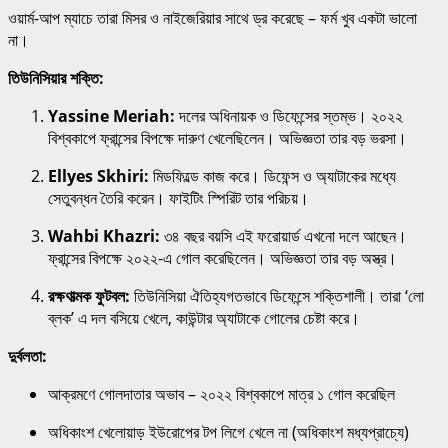
ওয়ার্ম-আপ ম্যাচে তারা মিসর ও নাইজেরিয়ার সাথে ড্র করেছে – ফর্ম খুব একটা ভালো
না।
তিউনিসিয়ার শক্তি:
Yassine Meriah:
দলের অধিনায়ক ও ডিফেন্সের স্তম্ভ। ২০২২
বিশ্বকাপে ফ্রান্সের বিপক্ষে দারুণ খেলেছিলেন। অভিজ্ঞতা তার বড় ভরসা।
Ellyes Skhiri:
মিডফিল্ডে কাজ করে। ডিফেন্স ও অ্যাটাকের মধ্যে
সেতুবন্ধন তৈরি করেন। ফাইটিং স্পিরিট তার পরিচয়।
Wahbi Khazri:
৩৪ বছর বয়সি এই ফরোয়ার্ড এখনো দলে আছেন।
ফ্রান্সের বিপক্ষে ২০২২-এ গোল করেছিলেন। অভিজ্ঞতা তার বড় অস্ত্র।
রক্ষণাত্মক ফুটবল:
তিউনিসিয়া ঐতিহ্যগতভাবে ডিফেন্সে শক্তিশালী। তারা ‘লো
ব্লক’ এ দল বসিয়ে খেলে, কাউন্টার অ্যাটাকে গোলের চেষ্টা করে।
দুর্বলতা:
আক্রমণে গোলদাতার অভাব – ২০২২ বিশ্বকাপে মাত্র ১ গোল করেছিল
অধিকাংশ খেলোয়াড় ইউরোপের টপ লিগে খেলে না (অধিকাংশ মধ্যপ্রাচ্যে)