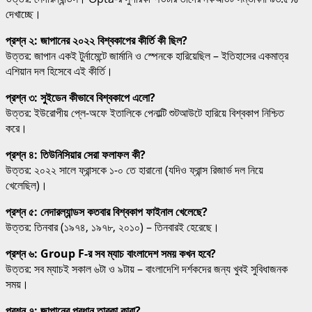
দেখাচ্ছে।
প্রশ্ন ২: জাপানের ২০২২ বিশ্বকাপের কীর্তি কী ছিল?
উত্তর: জাপান একই টুর্নামেন্টে জার্মানি ও স্পেনকে হারিয়েছিল – ইতিহাসের একমাত্র
এশিয়ান দল হিসেবে এই কীর্তি।
প্রশ্ন ৩: সুইডেন কীভাবে বিশ্বকাপে এলো?
উত্তর: ইউরোপীয় প্লে-অফে ইতালিকে পেনাল্টি শুটআউটে হারিয়ে বিশ্বকাপ নিশ্চিত
করে।
প্রশ্ন ৪: তিউনিসিয়ার সেরা ফলাফল কী?
উত্তর: ২০২২ সালে ফ্রান্সকে ১-০ তে হারানো (যদিও ফ্রান্স রিজার্ভ দল নিয়ে
খেলেছিল)।
প্রশ্ন ৫: নেদারল্যান্ডস কতবার বিশ্বকাপ ফাইনাল খেলেছে?
উত্তর: তিনবার (১৯৭৪, ১৯৭৮, ২০১০) – তিনবারই হেরেছে।
প্রশ্ন ৬: Group F-র সব ম্যাচ বাংলাদেশ সময় কখন হবে?
উত্তর: সব ম্যাচই সকাল ৬টা ও ৯টায় – বাংলাদেশি দর্শকদের জন্য খুবই সুবিধাজনক
সময়।
প্রশ্ন ৭: জাপানের প্রধান তারকা কারা?