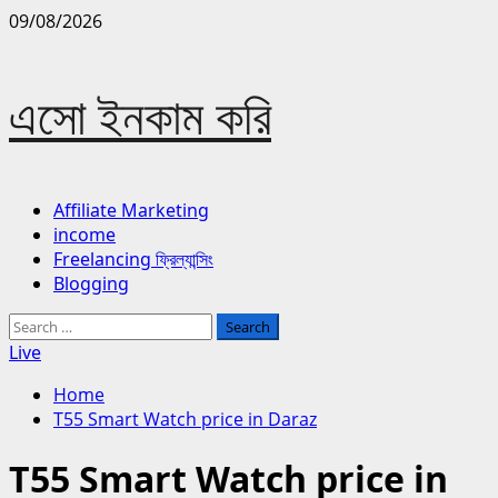
Skip
09/08/2026
to
content
এসো ইনকাম করি
Primary
Affiliate Marketing
Menu
income
Freelancing ফ্রিল্যান্সিং
Blogging
Search
for:
Live
Home
T55 Smart Watch price in Daraz
T55 Smart Watch price in