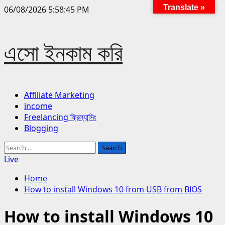
Translate »
Skip
06/08/2026
5:58:46 PM
to
content
এসো ইনকাম করি
Primary
Affiliate Marketing
Menu
income
Freelancing ফ্রিল্যান্সিং
Blogging
Search
for:
Live
Home
How to install Windows 10 from USB from BIOS
How to install Windows 10