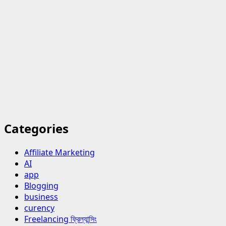
Categories
Affiliate Marketing
AI
app
Blogging
business
curency
Freelancing ফ্রিল্যান্সিং