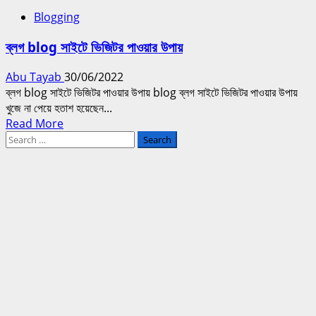
সোশ্যাল
Blogging
মিডিয়া
ম্যানেজমেন্ট
ব্লগ blog সাইটে ভিজিটর পাওয়ার উপায়
থেকে
আয়
Abu Tayab
30/06/2022
|
ব্লগ blog সাইটে ভিজিটর পাওয়ার উপায় blog ব্লগ সাইটে ভিজিটর পাওয়ার উপায়
Income
খুজে না পেয়ে হতাশ হয়েছেন...
from
Read
Read More
social
Search
more
media
for:
about
management
ব্লগ
blog
সাইটে
ভিজিটর
পাওয়ার
উপায়