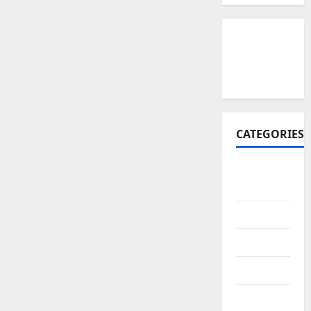
CATEGORIES
Affiliate
Marketing
AI
app
Blogging
business