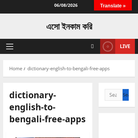
Skip
06/08/2026
Translate »
to
content
এসো ইনকাম করি
LIVE
Primary
Menu
Home
dictionary-english-to-bengali-free-apps
dictionary-
Search
for:
english-to-
bengali-free-apps