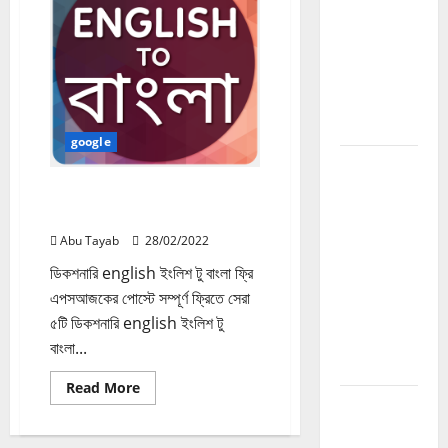
Guide
বিক্রি
করে
2026:
আয়
Website
Income
Authority
বাড়ানোর সম্পূর্ণ
গাইড
google
How to
Build
ডিকশনারি english ইংলিশ টু বাংলা ফ্রি
Backlinks
এপস
2026:
Abu Tayab
28/02/2022
Website
ডিকশনারি english ইংলিশ টু বাংলা ফ্রি
Authority
এপসআজকের পোস্টে সম্পূর্ণ ফ্রিতে সেরা
বাড়ানোর সম্পূর্ণ
৫টি ডিকশনারি english ইংলিশ টু
Backlink
বাংলা...
Guide
Read
Read More
more
How to
about
Grow
ডিকশনারি
english