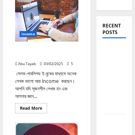
RECENT
POSTS
income
Blogging
সেলফ-পাবলিশড ই-বুক বিক্রি করে আয়
Roadmap
Income
2026:
Abu Tayab
03/02/2025
5
Beginner
সেলফ-পাবলিশড ই-বুকের মাধ্যমে অনেক
থেকে
লেখক ভালো আয় Income করছেন।
Successful
আপনি যদি সৃজনশীল লেখক হন এবং
Blogger
আপনার জ্ঞান...
হওয়ার সম্পূর্ণ
পথনির্দেশনা
Read
Read More
more
about
Domain
সেলফ-
পাবলিশড
Authority
ই-
বুক