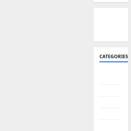
CATEGORIES
Affiliate
Marketing
AI
app
Blogging
business