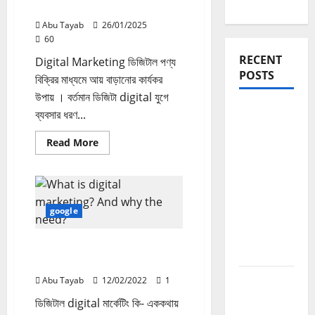
ডিজিটাল পন্য বিক্রি করবেন কিভাবে?
Abu Tayab
26/01/2025
60
RECENT
Digital Marketing ডিজিটাল পণ্য
POSTS
বিক্রির মাধ্যমে আয় বাড়ানোর কার্যকর
উপায় । বর্তমান ডিজিটা digital যুগে
Blogging
ব্যবসার ধরণ...
Roadmap
Read
Read More
2026:
more
about
Beginner
ডিজিটাল
থেকে
পন্য
বিক্রি
Successful
করবেন
কিভাবে?
google
Blogger
হওয়ার সম্পূর্ণ
ডিজিটাল digital মার্কেটিং কি ? এবং
পথনির্দেশনা
কেন প্রয়োজন ?
Domain
Abu Tayab
12/02/2022
1
Authority
ডিজিটাল digital মার্কেটিং কি- এককথায়