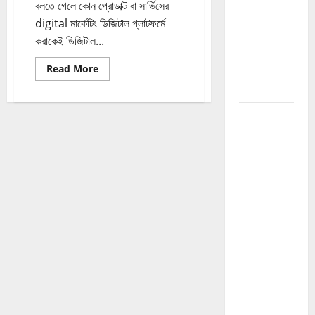
Guide
বলতে গেলে কোন প্রোডাক্ট বা সার্ভিসের
2026:
digital মার্কেটিং ডিজিটাল প্লাটফর্মে
Website
করাকেই ডিজিটাল...
Authority
Read
Read More
বাড়ানোর সম্পূর্ণ
more
গাইড
about
ডিজিটাল
digital
How to
মার্কেটিং
কি
Build
?
এবং
Backlinks
কেন
প্রয়োজন
2026:
?
Website
Authority
বাড়ানোর সম্পূর্ণ
Backlink
Guide
How to
Grow