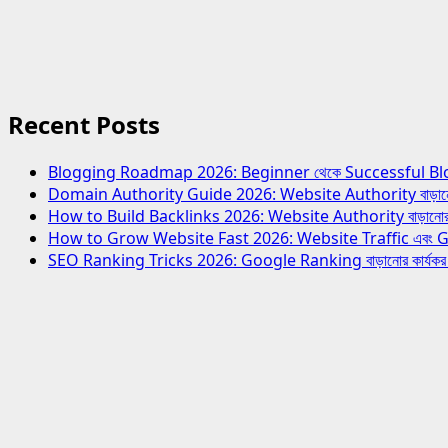
Recent Posts
Blogging Roadmap 2026: Beginner থেকে Successful Blogger হও
Domain Authority Guide 2026: Website Authority বাড়ানোর স
How to Build Backlinks 2026: Website Authority বাড়ানোর স
How to Grow Website Fast 2026: Website Traffic এবং Growth
SEO Ranking Tricks 2026: Google Ranking বাড়ানোর কার্যক