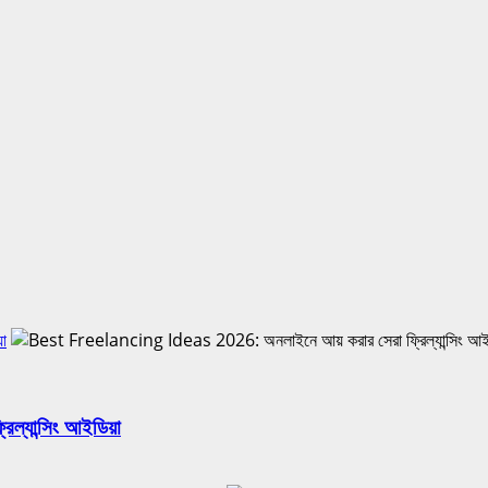
া
যান্সিং আইডিয়া