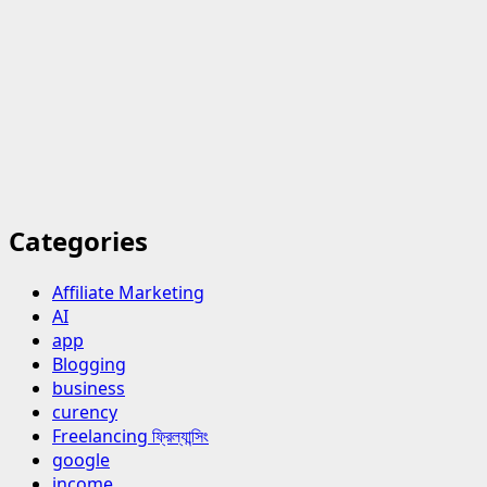
Categories
Affiliate Marketing
AI
app
Blogging
business
curency
Freelancing ফ্রিল্যান্সিং
google
income