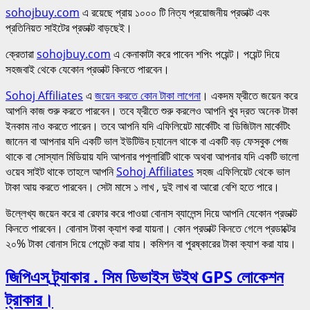
sohojbuy.com
এ রয়েছে প্রায় ১০০০ টি নিত্য প্রয়োজনীয় প্রডাক্ট এবং
প্রতিনিয়ত সাইটের প্রডাক্ট বাড়ছেই।
ক্রেতারা
sohojbuy.com
এ কেনাকাটা করে পাবেন শপিং পয়েন্ট। পয়েন্ট দিয়ে
সহজবাই থেকে যেকোন প্রডাক্ট কিনতে পারবেন।
Sohoj Affiliates
এ
জয়েন করতে কোন টাকা লাগেনা
। একদম ফ্রীতে জয়েন করে
আপনি কাজ শুরু করতে পারবেন। তবে ফ্রীতে শুরু করলেও আপনি খুব দ্রত অনেক টাকা
ইনকাম নাও করতে পারেন। তবে আপনি যদি এফিলিয়েট মার্কেটিং বা ডিজিটাল মার্কেটিং
জানেন বা আপনার যদি একটি ভাল ইউটিউব চ্যানেল থাকে বা একটি বড় ফেসবুক পেজ
থাকে বা সোস্যাল মিডিয়ায় যদি আপনার পপুলারিটি থাকে অথবা আপনার যদি একটি ভালো
ওয়েব সাইট থাকে তাহলে আপনি
Sohoj Affiliates
সহজ এফিলিয়েট থেকে ভাল
টাকা আয় করতে পারবেন। সেটা মাসে ১ লাখ , দুই লাখ বা আরো বেশি হতে পারে।
উল্লেখ্য জয়েন করে বা রেফার করে পাওয়া বোনাস ব্যালেন্স দিয়ে আপনি যেকোন প্রডাক্ট
কিনতে পারবেন। বোনাস টাকা ক্যাশ করা যায়না। কোন প্রডাক্ট কিনতে গেলে প্রডাক্টের
২০% টাকা বোনাস দিয়ে পেমেন্ট করা যায়। কমিশন বা পুরষ্কারের টাকা ক্যাশ করা যায়।
জিপিএস ট্র্যাকার . সিম ডিভাইস উইথ GPS লোকেশন
ট্রাকার।