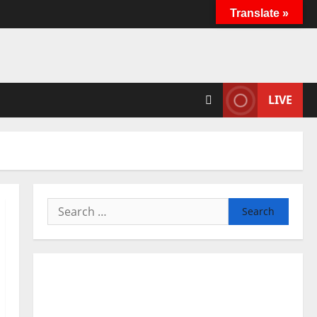
Translate »
LIVE
Search
for: