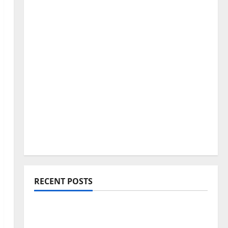
RECENT POSTS
Blogging Roadmap 2026: Beginner থেকে
Successful Blogger হওয়ার সম্পূর্ণ পথনির্দেশনা