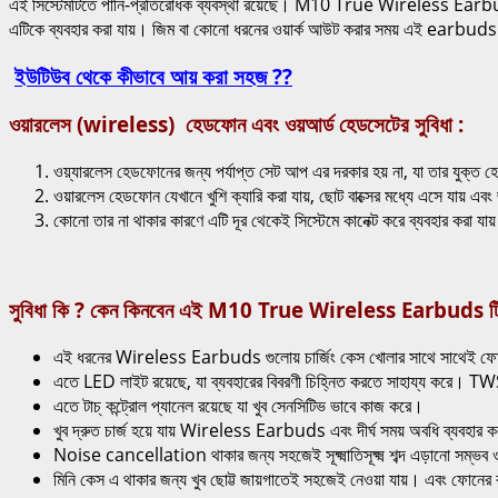
এই সিস্টেমটিতে পানি-প্রতিরোধক ব্যবস্থা রয়েছে। M10 True Wireless Earbuds ট
এটিকে ব্যবহার করা যায়। জিম বা কোনো ধরনের ওয়ার্ক আউট করার সময় এই earbuds ব্যব
ইউটিউব থেকে কীভাবে আয় করা সহজ ??
ওয়ারলেস (wireless) হেডফোন এবং ওয়আর্ড হেডসেটের সুবিধা :
ওয়্যারলেস হেডফোনের জন্য পর্যাপ্ত সেট আপ এর দরকার হয় না, যা তার যুক্ত
ওয়ারলেস হেডফোন যেখানে খুশি ক্যারি করা যায়, ছোট বাক্সের মধ্যে এসে যায় এবং
কোনো তার না থাকার কারণে এটি দূর থেকেই সিস্টেমে কানেক্ট করে ব্যবহার করা যায
সুবিধা কি ? কেন কিনবেন এই M10 True Wireless Earbuds ট
এই ধরনের Wireless Earbuds গুলোয় চার্জিং কেস খোলার সাথে সাথেই ফোন এত
এতে LED লাইট রয়েছে, যা ব্যবহারের বিবরণী চিহ্নিত করতে সাহায্য করে। TW
এতে টাচ্ কন্ট্রোল প্যানেল রয়েছে যা খুব সেনসিটিভ ভাবে কাজ করে।
খুব দ্রুত চার্জ হয়ে যায় Wireless Earbuds এবং দীর্ঘ সময় অবধি ব্যবহার ক
Noise cancellation থাকার জন্য সহজেই সূক্ষ্মাতিসূক্ষ্ম শব্দ এড়ানো সম্ভব 
মিনি কেস এ থাকার জন্য খুব ছোট্ট জায়গাতেই সহজেই নেওয়া যায়। এবং ফোনের 