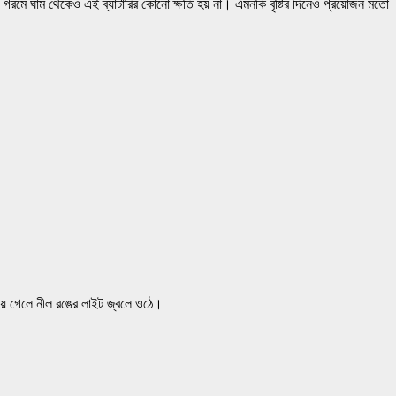
 ঘাম থেকেও এই ব্যাটারির কোনো ক্ষতি হয় না। এমনকি বৃষ্টির দিনেও প্রয়োজন মতো
়ে গেলে নীল রঙের লাইট জ্বলে ওঠে।