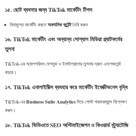
১৫. ছোট ব্যবসার জন্য TikTok মার্কেটিং টিপস
অরগানিক কন্টেন্ট
বিনামূল্যে মার্কেটিং করতে
তৈরি করুন
১৬. TikTok মার্কেটিং এবং অন্যান্য সোশ্যাল মিডিয়া প্ল্যাটফর্মের
তুলনা
TikTok-এর অ্যালগরিদম ফেসবুক ও ইনস্টাগ্রামের তুলনায় দ্রুত এনগেজমেন্ট
বাড়ায়।
১৭. TikTok এনালাইটিক্স ব্যবহার করে মার্কেটিং ইফেক্টিভনেস বৃদ্ধি
Business Suite Analytics
TikTok-এর
দিয়ে পোস্ট পারফরম্যান্স বিশ্লেষণ
করুন।
১৮. TikTok ভিডিওতে SEO অপ্টিমাইজেশন ও কিওয়ার্ড স্ট্র্যাটেজি