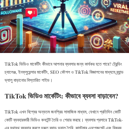
TikTok ভিডিও মার্কেটিং কীভাবে আপনার ব্যবসার জন্য কার্যকর হতে পারে? ট্রেন্ডিং
চ্যালেঞ্জ, ইনফ্লুয়েন্সার মার্কেটিং, SEO কৌশল ও TikTok বিজ্ঞাপনের মাধ্যমে ব্র্যান্ড
ভ্যালু বাড়ানোর বিস্তারিত গাইড।
TikTok ভিডিও মার্কেটিং: কীভাবে ব্যবসা বাড়াবেন?
TikTok এখন বিশ্বের অন্যতম জনপ্রিয় সামাজিক মাধ্যম, যেখানে প্রতিদিন কোটি
কোটি ব্যবহারকারী ভিডিও কনটেন্ট তৈরি ও শেয়ার করছে। ব্যবসার প্রসারে TikTok-
এর যথাযথ ব্যবহার করলে দ্রুত ব্র্যান্ড ভ্যালু তৈরি, কাস্টমার এনগেজমেন্ট এবং বিক্রয়