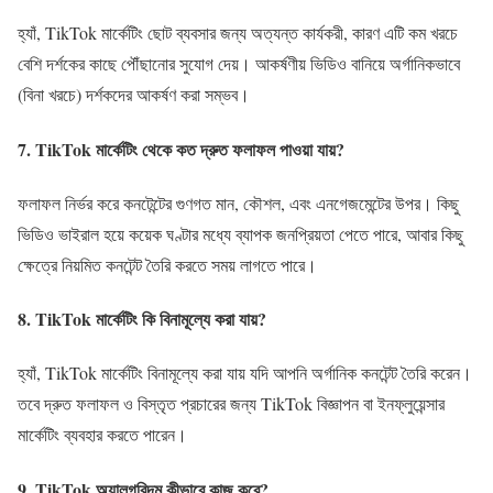
হ্যাঁ, TikTok মার্কেটিং ছোট ব্যবসার জন্য অত্যন্ত কার্যকরী, কারণ এটি কম খরচে
বেশি দর্শকের কাছে পৌঁছানোর সুযোগ দেয়। আকর্ষণীয় ভিডিও বানিয়ে অর্গানিকভাবে
(বিনা খরচে) দর্শকদের আকর্ষণ করা সম্ভব।
7. TikTok মার্কেটিং থেকে কত দ্রুত ফলাফল পাওয়া যায়?
ফলাফল নির্ভর করে কনটেন্টের গুণগত মান, কৌশল, এবং এনগেজমেন্টের উপর। কিছু
ভিডিও ভাইরাল হয়ে কয়েক ঘণ্টার মধ্যে ব্যাপক জনপ্রিয়তা পেতে পারে, আবার কিছু
ক্ষেত্রে নিয়মিত কনটেন্ট তৈরি করতে সময় লাগতে পারে।
8. TikTok মার্কেটিং কি বিনামূল্যে করা যায়?
হ্যাঁ, TikTok মার্কেটিং বিনামূল্যে করা যায় যদি আপনি অর্গানিক কনটেন্ট তৈরি করেন।
তবে দ্রুত ফলাফল ও বিস্তৃত প্রচারের জন্য TikTok বিজ্ঞাপন বা ইনফ্লুয়েন্সার
মার্কেটিং ব্যবহার করতে পারেন।
9. TikTok অ্যালগরিদম কীভাবে কাজ করে?