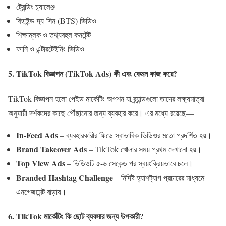
ট্রেন্ডিং চ্যালেঞ্জ
বিহাইন্ড-দ্য-সিন (BTS) ভিডিও
শিক্ষামূলক ও তথ্যবহুল কনটেন্ট
ফানি ও এন্টারটেইনিং ভিডিও
5. TikTok বিজ্ঞাপন (TikTok Ads) কী এবং কেমন কাজ করে?
TikTok বিজ্ঞাপন হলো পেইড মার্কেটিং অপশন যা ব্র্যান্ডগুলো তাদের লক্ষ্যমাত্রা
অনুযায়ী দর্শকদের কাছে পৌঁছানোর জন্য ব্যবহার করে। এর মধ্যে রয়েছে—
In-Feed Ads
– ব্যবহারকারীর ফিডে স্বাভাবিক ভিডিওর মতো প্রদর্শিত হয়।
Brand Takeover Ads
– TikTok খোলার সময় প্রথম দেখানো হয়।
Top View Ads
– ভিডিওটি ৫-৬ সেকেন্ড পর স্বয়ংক্রিয়ভাবে চলে।
Branded Hashtag Challenge
– নির্দিষ্ট হ্যাশট্যাগ প্রচারের মাধ্যমে
এনগেজমেন্ট বাড়ায়।
6. TikTok মার্কেটিং কি ছোট ব্যবসার জন্য উপকারী?