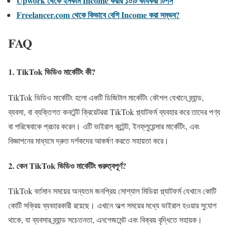
Upwork থেকে ইনকাম Income করার ১০টি কার্যকরী টিপস
Freelancer.com থেকে কিভাবে বেশি Income করা সম্ভব?
FAQ
1. TikTok ভিডিও মার্কেটিং কী?
TikTok ভিডিও মার্কেটিং হলো একটি ডিজিটাল মার্কেটিং কৌশল যেখানে ব্র্যান্ড,
ব্যবসা, বা ব্যক্তিগত কনটেন্ট ক্রিয়েটররা TikTok প্ল্যাটফর্ম ব্যবহার করে তাদের পণ্য
বা পরিষেবাকে প্রচার করেন। এটি ভাইরাল কন্টেন্ট, ইনফ্লুয়েন্সার মার্কেটিং, এবং
বিজ্ঞাপনের মাধ্যমে দ্রুত দর্শকদের আকর্ষণ করতে সহায়তা করে।
2. কেন TikTok ভিডিও মার্কেটিং গুরুত্বপূর্ণ?
TikTok বর্তমান সময়ের অন্যতম জনপ্রিয় সোশ্যাল মিডিয়া প্ল্যাটফর্ম যেখানে কোটি
কোটি সক্রিয় ব্যবহারকারী রয়েছে। এখানে অল্প সময়ের মধ্যে ভাইরাল হওয়ার সুযোগ
থাকে, যা ব্যবসার ব্র্যান্ড সচেতনতা, এনগেজমেন্ট এবং বিক্রয় বৃদ্ধিতে সহায়ক।