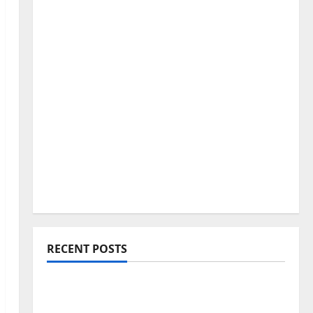
RECENT POSTS
Blogging Roadmap 2026: Beginner থেকে
Successful Blogger হওয়ার সম্পূর্ণ পথনির্দেশনা