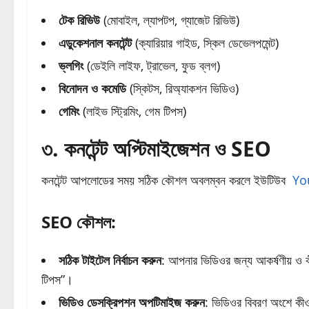
টেক রিভিউ
(মোবাইল, ল্যাপটপ, গ্যাজেট রিভিউ)
এডুকেশনাল কনটেন্ট
(ক্যারিয়ার গাইড, স্কিল ডেভেলপমেন্ট)
ভ্লগিং
(ডেইলি লাইফ, ট্রাভেল, ফুড ব্লগ)
বিনোদন ও কমেডি
(স্কিটস, রিঅ্যাকশন ভিডিও)
গেমিং
(লাইভ স্ট্রিমিং, গেম টিপস)
৩. কনটেন্ট অপ্টিমাইজেশন ও SEO
কনটেন্ট আপলোডের সময় সঠিক কৌশল অবলম্বন করলে ইউটিউব
Yo
SEO কৌশল:
সঠিক টাইটেল নির্বাচন করুন
: আপনার ভিডিওর জন্য আকর্ষণীয় ও কী
টিপস”।
ভিডিও ডেসক্রিপশন অপটিমাইজ করুন
: ভিডিওর বিবরণ অংশে কীওয়