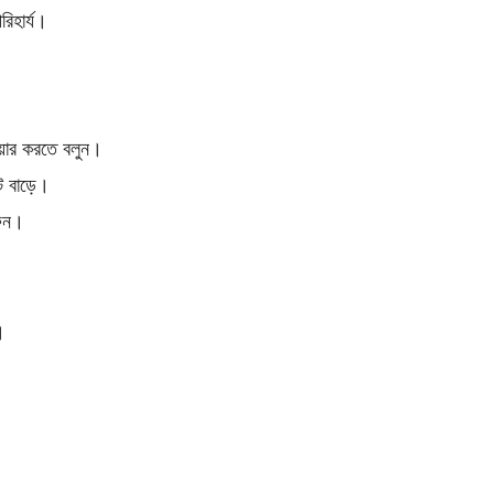
রিহার্য।
েয়ার করতে বলুন।
্ট বাড়ে।
রুন।
।