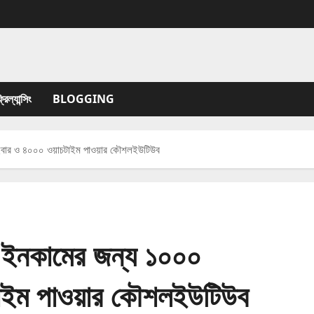
যান্সিং
BLOGGING
ইবার ও ৪০০০ ওয়াচটাইম পাওয়ার কৌশলইউটিউব
নকামের জন্য ১০০০
চটাইম পাওয়ার কৌশলইউটিউব