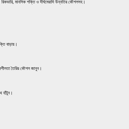
, রিকভারি, মানসিক শক্তি ও দীর্ঘমেয়াদি উন্নতির কৌশলসহ।
্তি বাড়ায়।
 সহনশীলতা তৈরির কৌশল জানুন।
 হাঁটুন।