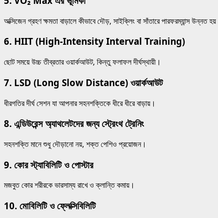
5.
VO₂ Max এর ভূমিকা
অক্সিজেন গ্রহণ ক্ষমতা বাড়ালে কীভাবে দৌড়, সাইক্লিং বা সাঁতারে পারফরম্যান্স উন্নত হয
6.
HIIT (High-Intensity Interval Training)
ছোট সময়ে উচ্চ তীব্রতার ওয়ার্কআউট, কিন্তু ফলাফল দীর্ঘস্থায়ী।
7.
LSD (Long Slow Distance) ওয়ার্কআউট
ধীরগতির দীর্ঘ সেশন যা আপনার সহনশক্তিকে ধীরে ধীরে বাড়ায়।
8.
এন্ডিউরেন্স অ্যাথলেটদের জন্য স্ট্রেংথ ট্রেনিং
সহনশক্তি মানে শুধু দৌড়ানো নয়, শক্ত পেশিও প্রয়োজন।
9.
কোর স্ট্যাবিলিটি ও পোস্টার
মজবুত কোর শরীরকে ভারসাম্য রাখে ও ক্লান্তি কমায়।
10.
মোবিলিটি ও ফ্লেক্সিবিলিটি