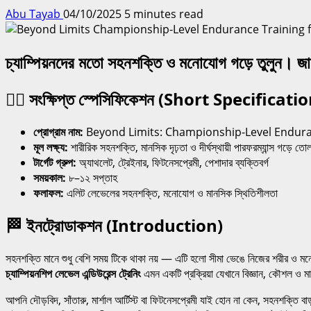
Abu Tayab
04/10/2025
5 minutes read
চ্যাম্পিয়নদের মতো সহনশক্তি ও মনোযোগ গড়ে তুলুন। জান
🏋️‍♂️
সংক্ষিপ্ত স্পেসিফিকেশন (Short Specificati
প্রোগ্রাম নাম:
Beyond Limits: Championship-Level Endura
মূল লক্ষ্য:
শারীরিক সহনশক্তি, মানসিক দৃঢ়তা ও দীর্ঘস্থায়ী পারফরম্যান্স গড়ে তোল
টার্গেট গ্রুপ:
অ্যাথলেট, ট্রেইনার, ফিটনেসপ্রেমী, পেশাদার ব্যক্তিবর্গ
সময়কাল:
৮–১২ সপ্তাহ
ফলাফল:
এলিট লেভেলের সহনশক্তি, মনোযোগ ও মানসিক স্থিতিশীলতা
🏁
ইনট্রোডাকশন (Introduction)
সহনশক্তি মানে শুধু বেশি সময় টিকে থাকা নয় — এটি হলো সীমা ভেঙে নিজের শরীর ও মনের 
চ্যাম্পিয়নশিপ লেভেল এন্ডিউরেন্স ট্রেনিং
এমন একটি প্রক্রিয়া যেখানে বিজ্ঞান, কৌশল ও মান
আপনি দৌড়বিদ, সাঁতারু, মার্শাল আর্টিস্ট বা ফিটনেসপ্রেমী যাই হোন না কেন, সহনশক্তি ব