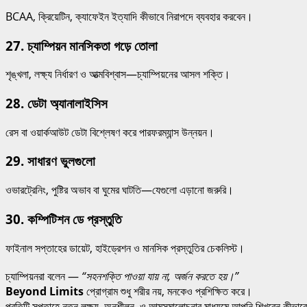
BCAA, ক্রিয়েটিন, ক্যাফেইন ইত্যাদি কীভাবে নিরাপদে ব্যবহার করবেন।
27.
চ্যাম্পিয়ন মানসিকতা গড়ে তোলা
শৃঙ্খলা, লক্ষ্য নির্ধারণ ও আত্মবিশ্বাস—চ্যাম্পিয়নের আসল শক্তি।
28.
ডেটা অ্যানালাইসিস
রেস বা ওয়ার্কআউট ডেটা বিশ্লেষণ করে পারফরম্যান্স উন্নয়ন।
29.
সাধারণ ভুলগুলো
ওভারট্রেনিং, পুষ্টির অভাব বা ঘুমের ঘাটতি—যেগুলো এড়ানো জরুরি।
30.
কম্পিটিশন ডে প্রস্তুতি
ফাইনাল সপ্তাহের ডায়েট, হাইড্রেশন ও মানসিক প্রস্তুতির চেকলিস্ট।
চ্যাম্পিয়নরা বলেন —
“সহনশক্তি পাওয়া যায় না, অর্জন করতে হয়।”
Beyond Limits
প্রোগ্রাম শুধু শরীর নয়, মনকেও প্রশিক্ষিত করে।
প্রতিটি সপ্তাহে নতুন লক্ষ্য, অনুশীলন, ও আত্মসমালোচনার মাধ্যমে আপনি শিখবেন কীভাবে স্