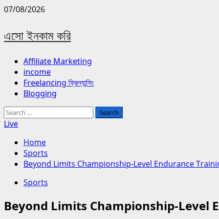
Skip
07/08/2026
to
content
এসো ইনকাম করি
Primary
Affiliate Marketing
Menu
income
Freelancing ফ্রিল্যান্সিং
Blogging
Search
for:
Live
Home
Sports
Beyond Limits Championship-Level Endurance Train
Sports
Beyond Limits Championship-Level 