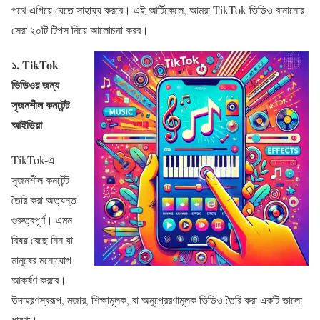
পথে এগিয়ে যেতে সাহায্য করবে। এই আর্টিকেলে, আমরা TikTok ভিডিও বানানোর
সেরা ২০টি টিপস নিয়ে আলোচনা করব।
১.
TikTok
ভিডিওর জন্য
সৃজনশীল কনটেন্ট
আইডিয়া
TikTok-এ
সৃজনশীল কনটেন্ট
তৈরি করা অত্যন্ত
গুরুত্বপূর্ণ। এমন
বিষয় বেছে নিন যা
মানুষের মনোযোগ
আকর্ষণ করবে।
উদাহরণস্বরূপ, মজার, শিক্ষামূলক, বা অনুপ্রেরণামূলক ভিডিও তৈরি করা একটি ভালো
ধারণা।