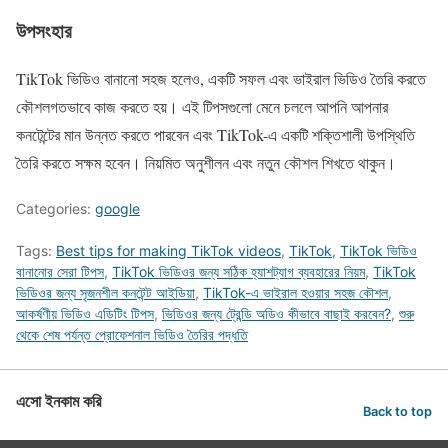
উপসংহার
TikTok ভিডিও বানানো সহজ হলেও, একটি সফল এবং ভাইরাল ভিডিও তৈরি করতে
কৌশলগতভাবে কাজ করতে হয়। এই টিপসগুলো মেনে চললে আপনি আপনার
কনটেন্টের মান উন্নত করতে পারবেন এবং TikTok-এ একটি শক্তিশালী উপস্থিতি
তৈরি করতে সক্ষম হবেন। নিয়মিত অনুশীলন এবং নতুন কৌশল শিখতে থাকুন।
Categories:
google
Tags:
Best tips for making TikTok videos
,
TikTok
,
TikTok ভিডিও
বানানোর সেরা টিপস
,
TikTok ভিডিওর জন্য সঠিক হ্যাশট্যাগ ব্যবহারের নিয়ম
,
TikTok
ভিডিওর জন্য সৃজনশীল কনটেন্ট আইডিয়া
,
TikTok-এ ভাইরাল হওয়ার সহজ কৌশল
,
আকর্ষণীয় ভিডিও এডিটিং টিপস
,
ভিডিওর জন্য ট্রেন্ডি অডিও কীভাবে বাছাই করবেন?
,
শুরু
থেকে শেষ পর্যন্ত প্রোফেশনাল ভিডিও তৈরির পদ্ধতি
এসো ইনকাম করি
Back to top