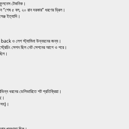
্ডফুলনেস টেকনিক।
মন “শেষ ৫ বল, ২০ রান দরকার” ধরণের ড্রিল।
েঞ্জ ইত্যাদি।
back ও লেগ স্ট্যামিনা উন্নয়নের জন্য।
ট্রেচিং সেশন ছিল নেট সেশনের আগে ও পরে।
েছিল।
িভিন্ন ধরনের ডেলিভারিতে শট প্রতিক্রিয়া।
ছে।
ক সহ)।
রার প্রবণতা ছিল।