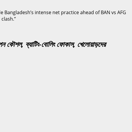
গোপন কৌশল, ব্যাটিং-বোলিং ফোকাস, খেলোয়াড়দের