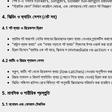
শেষ ৪–৫ ওভারে Yorkers, Slingers, slower full-length delivery
“স্ট্রাইক জোন” নির্ধারণ করেছিল কোচরা, এবং বোলারদের সেই জোনে শট নিয়ন্ত্
4. ফিল্ডিং ও ক্যাচিং সেশন (নেট সহ)
4.1 শট ক্যাচ ও রিয়েকশন ড্রিল
ব্যাটার শট মারলেই নেটের সামনের ফিল্ডারদের দ্রুত ক্যাচ নেওয়ার প্র্যাকটিস কর
“বাউন্স ব্যাক ক্যাচ” এবং “দাবায় গড়ানো শট ক্যাচ” স্কিলের উপর ওয়ার্ক করা হ
ড্রিল হিসেবে “ব্যাটার এক শট মারে, ফিল্ডার স immediate re-action + d
4.2 কাটিং ও রিয়ার গ্লাভস সেশন
স্কুপ, কাটিং শট থেকে রিয়েকশন ক্যাচ (low catches) নেওয়ার অনুশীলন কর
রিয়ার গ্লাভস ও রিভার্স স্লাইডিং ক্যাচ (পেছনে গিয়ে ক্যাচ নেওয়া) ড্রিল করা হ
ফিল্ডিং পজিশন রটেশন রেখে বিভিন্ন শট অনুযায়ী ফিল্ডারদের পরিবর্তন করা হয়েছিল
5. মানসিক ও শারীরিক প্রস্তুতি
5.1 মনোবল এবং ফোকাস টেকনিক