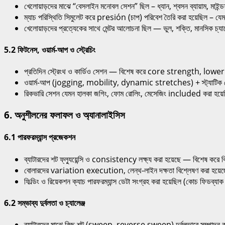
খেলোয়াড়দের মাঝে “বেসলাইন মনোবল সেশন” ছিল – ধ্যান, শ্বসন ব্যায়াম, মাইন
ম্যাচ পরিস্থিতি সিমুলেট করে presión (চাপ) পরিবেশ তৈরি করা হয়েছিল – যে
খেলোয়াড়দের প্রত্যেকের সাথে মেন্টর আলোচনা ছিল — ভুল, শক্তি, মানসিক চ্যাল
5.2 ফিটনেস, ওয়ার্ম-আপ ও স্ট্রেচিং
প্রতিদিন স্ট্রেংথ ও কার্ডিও সেশন — বিশেষ করে core strength, lower 
ওয়ার্ম-আপ (jogging, mobility, dynamic stretches) + স্ট্যাটিক স্
রিকভারি সেশন যেমন হালকা জগিং, ফোম রোলিং, মেসেজিং included করা হয়
6. অনুশীলনের ফলাফল ও অ্যানালাইসিস
6.1 পারফরম্যান্স প্রজেকশন
ব্যাটারদের শট ফ্ল্যুয়েন্সি ও consistency লক্ষ্য করা হয়েছে — বিশেষ করে ব
বোলারদের variation execution, লেন্থ-লাইন দক্ষতা বিশ্লেষণ করা হয়ে
ফিল্ডিং ও রিয়েকশন ক্যাচ পারফরম্যান্স ডেটা সংগ্রহ করা হয়েছিল (কোচ ফিডব্যা
6.2 সম্ভাব্য দুর্বলতা ও চ্যালেঞ্জ
ব্যাটারদের মাঝে কিছু শট (sweep, reverse sweep) দুর্বলভাবে সম্পাদন ক