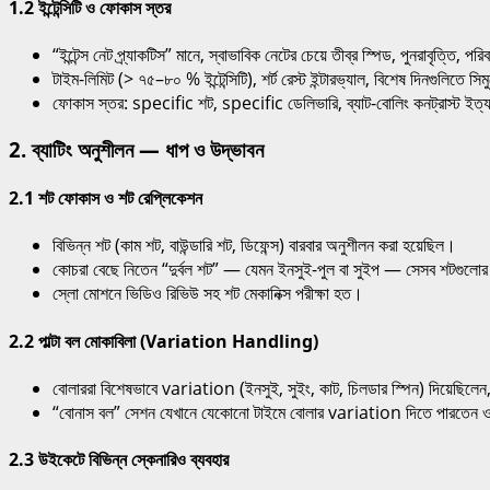
1.2 ইন্টেন্সিটি ও ফোকাস স্তর
“ইন্টেন্স নেট প্র্যাকটিস” মানে, স্বাভাবিক নেটের চেয়ে তীব্র স্পিড, পুনরাবৃত্তি, প
টাইম-লিমিট (> ৭৫–৮০ % ইন্টেন্সিটি), শর্ট রেস্ট ইন্টারভ্যাল, বিশেষ দিনগুলিতে
ফোকাস স্তর: specific শট, specific ডেলিভারি, ব্যাট-বোলিং কনট্রাস্ট ইত্
2. ব্যাটিং অনুশীলন — ধাপ ও উদ্ভাবন
2.1 শট ফোকাস ও শট রেপ্লিকেশন
বিভিন্ন শট (কাম শট, বাউন্ডারি শট, ডিফেন্স) বারবার অনুশীলন করা হয়েছিল।
কোচরা বেছে নিতেন “দুর্বল শট” — যেমন ইনসুই-পুল বা সুইপ — সেসব শটগুলোর
স্লো মোশনে ভিডিও রিভিউ সহ শট মেকানিক্স পরীক্ষা হত।
2.2 পাল্টা বল মোকাবিলা (Variation Handling)
বোলাররা বিশেষভাবে variation (ইনসুই, সুইং, কাট, চিলডার স্পিন) দিয়েছিলেন
“বোনাস বল” সেশন যেখানে যেকোনো টাইমে বোলার variation দিতে পারতেন ও 
2.3 উইকেটে বিভিন্ন স্কেনারিও ব্যবহার