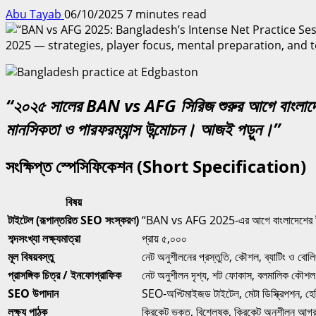
Abu Tayab
06/10/2025
7 minutes read
“২০২৫ সালের BAN vs AFG সিরিজ শুরুর আগে বাংলাদেশের 
মানসিকতা ও পারফরম্যান্স উন্মোচন। আজই পড়ুন।”
সংক্ষিপ্ত স্পেসিফিকেশন (Short Specification)
বিষয়
টাইটেল (রূপান্তরিত SEO সংস্করণ)
“BAN vs AFG 2025-এর আগে বাংলাদেশের ইন্টেন
শব্দসংখ্যা লক্ষ্যমাত্রা
প্রায় ৫,০০০
মূল বিষয়বস্তু
নেট অনুশীলনের প্রস্তুতি, কৌশল, ব্যাটিং ও বো
প্রাসঙ্গিক চিত্র / ইনফোগ্রাফিক
নেট অনুশীলন দৃশ্য, শট ফোকাস, বলমালিক কৌশল 
SEO উপাদান
SEO-অপ্টিমাইজড টাইটেল, মেটা ডিস্ক্রিপশন, 
লক্ষ্য পাঠক
ক্রিকেট ভক্ত, বিশ্লেষক, ক্রিকেট অনুশীলন আগ্রহ