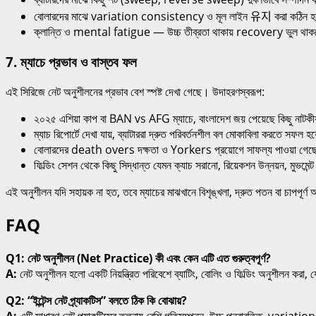
বোলারদের মাঝে variation consistency ও মূল লাইন 유지 করা কঠিন 
ক্লান্তি ও mental fatigue — উচ্চ তীব্রতা থাকায় recovery ভুল থাকলে প
7. ম্যাচে প্রভাব ও বাস্তব ফল
এই সিরিজে নেট অনুশীলনের প্রভাব বেশ স্পষ্ট দেখা গেছে। উদাহরণস্বরূপ:
২০২৫ এশিয়া কাপ বা BAN vs AFG ম্যাচে, বাংলাদেশ জয় পেয়েছে কিছু নাটক
ম্যাচ রিপোর্টে দেখা যায়, ব্যাটাররা দ্রুত পরিবর্তনশীল বল মোকাবিলা করতে সফল 
বোলারদের death overs দক্ষতা ও Yorkers প্রয়োগে সাফল্য পাওয়া গে
ফিল্ডিং সেশন থেকে কিছু সিদ্ধান্ত যেমন ক্যাচ সরানো, রিয়েকশন উন্নয়ন, মুভমেন্ট
এই অনুশীলন যদি সহায়ক না হত, তবে ম্যাচের মাঝখানে বিশৃঙ্খলা, দ্রুত পতন বা চাপপূর্
FAQ
Q1: নেট অনুশীলন (Net Practice) কী এবং কেন এটি এত গুরুত্বপূর্ণ?
A:
নেট অনুশীলন হলো একটি নিয়ন্ত্রিত পরিবেশে ব্যাটিং, বোলিং ও ফিল্ডিং অনুশীলন করা,
Q2: “ইন্টেন্স নেট প্র্যাকটিস” বলতে ঠিক কি বোঝায়?