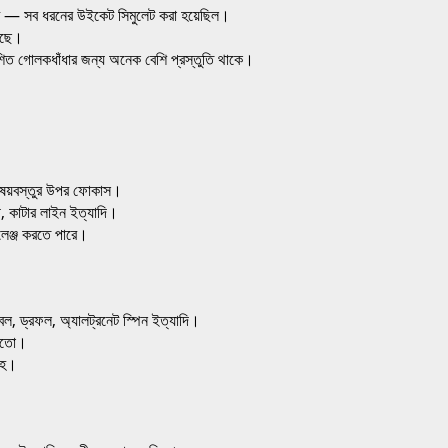
ট — সব ধরনের উইকেট সিমুলেট করা হয়েছিল।
য়েছে।
যাশিত গোলকধাঁধার জন্য অনেক বেশি প্রস্তুতি থাকে।
বিষয়বস্তুর উপর ফোকাস।
্প, কাটার লাইন ইত্যাদি।
ালেঞ্জ করতে পারে।
, ড্রফল, অ্যালট্রনেট স্পিন ইত্যাদি।
 হতো।
সহ।