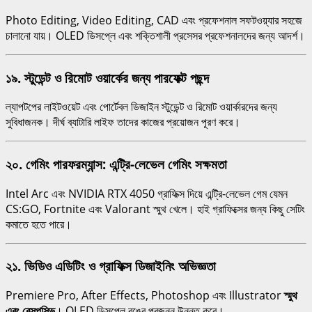
Photo Editing, Video Editing, CAD এবং প্রফেশনাল সফটওয়্যার সহজে
চালানো যায়। OLED ডিসপ্লে এবং শক্তিশালী প্রসেসর প্রফেশনালদের জন্য আদর্শ।
১৯. স্টুডেন্ট ও রিমোট ওয়ার্কের জন্য পারফেক্ট পছন্দ
ল্যাপটপের লাইটওয়েট এবং পোর্টেবল ডিজাইন স্টুডেন্ট ও রিমোট ওয়ার্কারদের জন্য
সুবিধাজনক। দীর্ঘ ব্যাটারি লাইফ তাদের কাজের প্রয়োজন পূরণ করে।
২০. গেমিং পারফরম্যান্স: এন্ট্রি-লেভেল গেমিং সক্ষমতা
Intel Arc এবং NVIDIA RTX 4050 গ্রাফিক্স দিয়ে এন্ট্রি-লেভেল গেম যেমন
CS:GO, Fortnite এবং Valorant স্মুথ খেলে। হাই গ্রাফিক্সের জন্য কিছু সেটিং
কমাতে হতে পারে।
২১. ভিডিও এডিটিং ও গ্রাফিক্স ডিজাইনিং অভিজ্ঞতা
Premiere Pro, After Effects, Photoshop এবং Illustrator
স্মুথ
এবং রেসপন্সিভ
। OLED ডিসপ্লে রঙের প্রজনন উন্নত করে।