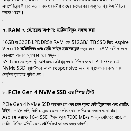
এক্সপেরিয়েন্স উন্নত করে। ব্যবহারকারীরা তাদের কাজের ধরন অনুসারে গ্রাফিক্স নির্বাচন
করতে পারেন।
৭. RAM ও স্টোরেজ অপশন: মাল্টিটাস্কিং সহজ করা
16GB বা 32GB LPDDR5X RAM এবং 512GB/1TB SSD দিয়ে Aspire
Vero 16
মাল্টিটাস্কিং এবং হেভি ফাইল ম্যানেজমেন্ট
সহজ করে। RAM বেশি থাকলে
একসাথে অনেক অ্যাপ চালানো সম্ভব।
SSD স্টোরেজ দ্রুত বুট-আপ এবং ডেটা ট্রান্সফার নিশ্চিত করে। PCIe Gen 4
NVMe SSD ল্যাপটপকে আরও responsive করে, যা প্রফেশনাল কাজ এবং
দৈনন্দিন ব্যবহারে সুবিধা দেয়।
৮. PCIe Gen 4 NVMe SSD এর স্পিড টেস্ট
PCIe Gen 4 NVMe SSD ল্যাপটপকে দেয়
চরম দ্রুত ডেটা ট্রান্সফার এবং লোডিং
টাইম
। ফাইল কপি, ভিডিও রেন্ডার এবং সফটওয়্যার লোডিং এ সময় কমানো যায়।
Aspire Vero 16-এ SSD স্পিড প্রায় 7000 MB/s পর্যন্ত পৌঁছাতে পারে, যা
গেমিং, ভিডিও এডিটিং এবং মাল্টিমিডিয়া কাজের জন্য আদর্শ।