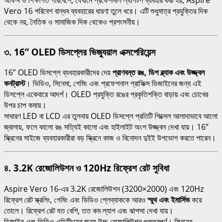
Vero 16 পরিবেশ বান্ধব ব্যবহারের ধারণা তুলে ধরে। এটি শুধুমাত্র প্রযুক্তির দিক
থেকে নয়, নৈতিক ও সামাজিক দিক থেকেও প্রশংসনীয়।
৩. 16” OLED ডিসপ্লের ভিজ্যুয়াল এক্সপেরিয়েন্স
16” OLED ডিসপ্লে ব্যবহারকারীদের দেয়
প্রাণবন্ত রঙ, ডিপ ব্ল্যাক এবং উজ্জ্বল
কনট্রাস্ট
। ভিডিও, সিনেমা, গেমিং এবং প্রফেশনাল গ্রাফিক্স ডিজাইনের জন্য এই
ডিসপ্লে একেবারে আদর্শ। OLED প্রযুক্তি রঙের প্রকৃতিশক্তি বাড়ায় এবং চোখের
উপর চাপ কমায়।
সাধারণ LED বা LCD এর তুলনায় OLED ডিসপ্লে প্রতিটি পিক্সেল আলাদাভাবে আলো
জ্বালায়, ফলে কালো রঙ সত্যিই কালো এবং হাইলাইট অংশ উজ্জ্বল দেখা যায়। 16”
স্ক্রিনের সাইজে ব্যবহারকারীরা বড় স্ক্রিনে কাজ ও বিনোদন দুইই উপভোগ করতে পারেন।
৪. 3.2K রেজোলিউশন ও 120Hz রিফ্রেশ রেট সুবিধা
Aspire Vero 16-এর 3.2K রেজোলিউশন (3200×2000) এবং 120Hz
রিফ্রেশ রেট স্ক্রলিং, গেমিং এবং ভিডিও প্লেব্যাককে আরও
স্মুথ এবং ইমার্সিভ
করে
তোলে। রিফ্রেশ রেট যত বেশি, তত কম ল্যাগ এবং ঝাপসা দেখা যায়।
ডিজাইন এবং ভিডিও এডিটিংয়ের জন্য উচ্চ রেজোলিউশন গুরুত্বপূর্ণ। স্ক্রিনের