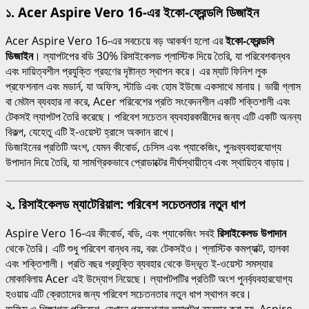
১. Acer Aspire Vero 16-এর ইকো-ফ্রেন্ডলি ডিজাইন
Acer Aspire Vero 16-এর সবচেয়ে বড় আকর্ষণ হলো এর
ইকো-ফ্রেন্ডলি
ডিজাইন
। ল্যাপটপের বডি 30% রিসাইকেলড প্লাস্টিক দিয়ে তৈরি, যা পরিবেশবান্ধব
এবং দায়িত্বশীল প্রযুক্তি গ্রহণের দৃষ্টান্ত স্থাপন করে। এর ম্যাট ফিনিশ লুক
প্রফেশনাল এবং মডার্ন, যা অফিস, স্টাডি এবং হোম ইউজে একসাথে মানায়। ভারী গ্লাস
বা মেটাল ব্যবহার না করে, Acer পরিবেশের প্রতি সংবেদনশীল একটি শক্তিশালী এবং
টেকসই ল্যাপটপ তৈরি করেছে। পরিবেশ সচেতন ব্যবহারকারীদের জন্য এটি একটি অনন্য
বিকল্প, যেহেতু এটি ই-ওয়েস্ট হ্রাসে অবদান রাখে।
ডিজাইনের প্রতিটি অংশ, যেমন কীবোর্ড, চেসিস এবং প্যাকেজিং, পুনঃব্যবহারযোগ্য
উপাদান দিয়ে তৈরি, যা সামগ্রিকভাবে প্রোডাক্টের দীর্ঘস্থায়ীত্ব এবং স্থায়িত্ব বাড়ায়।
২. রিসাইকেলড ম্যাটেরিয়াল: পরিবেশ সচেতনতার নতুন ধাপ
Aspire Vero 16-এর কীবোর্ড, বডি, এবং প্যাকেজিং সবই
রিসাইকেলড উপাদান
থেকে তৈরি। এটি শুধু পরিবেশ বান্ধব নয়, বরং টেকসইও। প্লাস্টিক কমপ্যাক্ট, হালকা
এবং শক্তিশালী। প্রতি বছর প্রযুক্তি ব্যবহার থেকে উদ্ভূত ই-ওয়েস্ট সমস্যার
মোকাবিলায় Acer এই উদ্যোগ নিয়েছে। ল্যাপটপটির প্রতিটি অংশ পুনর্ব্যবহারযোগ্য
হওয়ায় এটি ক্রেতাদের জন্য পরিবেশ সচেতনতার নতুন ধাপ স্থাপন করে।
অফিস ও শিক্ষাগত পরিবেশে, যেখানে প্রফেশনাল ল্যাপটপ ব্যবহার করা হয়, Aspire