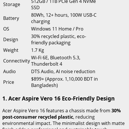
512GB / 1TB PCIe Gen 4 NVMe
Storage
SSD
80Wh, 12+ hours, 100W USB-C
Battery
charging
OS
Windows 11 Home / Pro
30% recycled plastic, eco-
Design
friendly packaging
Weight
1.7 Kg
Wi-Fi 6E, Bluetooth 5.3,
Connectivity
Thunderbolt 4
Audio
DTS Audio, AI noise reduction
$899+ (Approx. 1,10,000 BDT in
Price
Bangladesh)
1. Acer Aspire Vero 16 Eco-Friendly Design
Acer Aspire Vero 16 features a chassis made from
30%
post-consumer recycled plastic
, reducing
environmental impact. The minimalist design with matte