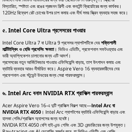
বিস্তারিত, স্পষ্টতা এবং রঙের প্রজনন শিল্পী এবং কনটেন্ট ক্রিয়েটরের জন্য কার্যকর।
120Hz রিফ্রেশ রেট চোখের উপর চাপ কমায় এবং দীর্ঘ সময় স্ক্রিন ব্যবহার সহজ করে।
৫. Intel Core Ultra প্রসেসরের পাওয়ার
Intel Core Ultra 7 বা Ultra 9 প্রসেসর ল্যাপটপটিকে দেয়
শক্তিশালী
মাল্টিটাস্কিং ও হেভি প্রসেসিং ক্ষমতা
। ভিডিও এডিটিং, প্রফেশনাল সফটওয়্যার এবং
ভারী অ্যাপ্লিকেশন চালানোর জন্য এটি আদর্শ।
প্রসেসরের নতুন আর্কিটেকচার পাওয়ার এফিসিয়েন্সি বাড়ায়, তাপ উৎপাদন কমায় এবং
ব্যাটারি ব্যবহার আরও দীর্ঘায়িত করে। Aspire Vero 16 ব্যবহারকারীদের দেয়
প্রফেশনাল এবং স্টুডেন্ট উভয়ের জন্য সেরা পারফরম্যান্স।
৬. Intel Arc বনাম NVIDIA RTX গ্রাফিক্স পারফরম্যান্স
Acer Aspire Vero 16-এ দুটি গ্রাফিক্স বিকল্প আছে—
Intel Arc বা
NVIDIA RTX 4050
। Intel Arc ল্যাপটপের ব্যাটারি এফিসিয়েন্সি বাড়ায় এবং
হালকা গেমিং/গ্রাফিক্স অ্যাপসের জন্য যথেষ্ট।
NVIDIA RTX 4050 বেশি হাই-এন্ড গেমিং এবং 3D রেন্ডারিংয়ের জন্য উপযুক্ত।
Ray-tracing এবং AI ডেনোসিং সমর্থন করে, যা ভিডিও এডিটিং এবং গেমিং