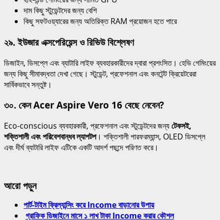
দাম কিছু স্টুডেন্টদের জন্য বেশি
কিছু সফটওয়্যারের জন্য অতিরিক্ত RAM প্রয়োজন হতে পারে
২৯. ইউজার এক্সপেরিয়েন্স ও রিভিউ বিশ্লেষণ
ডিজাইন, ডিসপ্লে এবং ব্যাটারি লাইফ ব্যবহারকারীদের দ্বারা প্রশংসিত। হেভি গেমিংয়ের
জন্য কিছু সীমাবদ্ধতা দেখা গেছে। স্টুডেন্ট, প্রফেশনাল এবং কনটেন্ট ক্রিয়েটরেরা
সার্বিকভাবে সন্তুষ্ট।
৩০. কেন Acer Aspire Vero 16 বেছে নেবেন?
Eco-conscious ব্যবহারকারী, প্রফেশনাল এবং স্টুডেন্টদের জন্য
টেকসই,
শক্তিশালী এবং পরিবেশবান্ধব ল্যাপটপ
। শক্তিশালী পারফরম্যান্স, OLED ডিসপ্লে
এবং দীর্ঘ ব্যাটারি লাইফ এটিকে একটি আদর্শ পছন্দে পরিণত করে।
আরো পড়ুন
পার্ট-টাইম ফ্রিল্যান্সিং করে Income বাড়ানোর উপায়
গ্রাফিক ডিজাইনে মাসে ১ লাখ টাকা Income করার কৌশল