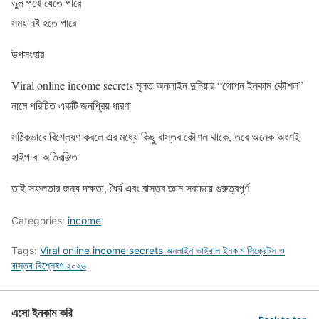
ভুল পথে যেতে পারে
সময় নষ্ট হতে পারে
উপসংহার
Viral online income secrets মূলত অনলাইন দুনিয়ার “গোপন ইনকাম কৌশল”
নামে পরিচিত একটি জনপ্রিয় ধারণা
সঠিকভাবে বিশ্লেষণ করলে এর মধ্যে কিছু বাস্তব কৌশল থাকে, তবে অনেক অংশই
হাইপ বা অতিরঞ্জিত
তাই সফলতার জন্য দক্ষতা, ধৈর্য এবং বাস্তব জ্ঞান সবচেয়ে গুরুত্বপূর্ণ
Categories:
income
Tags:
Viral online income secrets অনলাইন ভাইরাল ইনকাম সিক্রেটস ও
বাস্তব বিশ্লেষণ ২০২৬
এসো ইনকাম করি