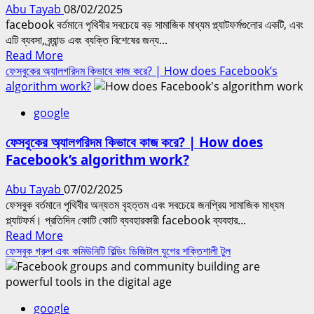
Abu Tayab
08/02/2025
facebook বর্তমানে পৃথিবীর সবচেয়ে বড় সামাজিক মাধ্যম প্ল্যাটফর্মগুলোর একটি, এবং
এটি ব্যবসা, ব্র্যান্ড এবং ব্যক্তি বিশেষের জন্য...
Read
Read More
more
ফেসবুকের অ্যালগরিদম কিভাবে কাজ করে? | How does Facebook’s
about
algorithm work?
ফেসবুকে
google
পোস্ট
ভাইরাল
ফেসবুকের অ্যালগরিদম কিভাবে কাজ করে? | How does
করার
Facebook’s algorithm work?
কৌশল?
|
Abu Tayab
07/02/2025
Tips
ফেসবুক বর্তমানে পৃথিবীর অন্যতম বৃহত্তম এবং সবচেয়ে জনপ্রিয় সামাজিক মাধ্যম
for
প্ল্যাটফর্ম। প্রতিদিন কোটি কোটি ব্যবহারকারী facebook ব্যবহার...
making
Read
Read More
posts
more
ফেসবুক গ্রুপ এবং কমিউনিটি বিল্ডিং ডিজিটাল যুগের শক্তিশালী টুল
go
about
viral
ফেসবুকের
on
অ্যালগরিদম
Facebook
google
কিভাবে