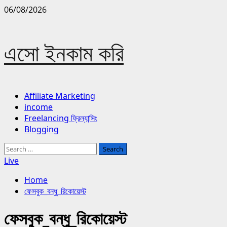
Skip
06/08/2026
to
content
এসো ইনকাম করি
Primary
Affiliate Marketing
Menu
income
Freelancing ফ্রিল্যান্সিং
Blogging
Search
for:
Live
Home
ফেসবুক_বন্ধু_রিকোয়েস্ট
ফেসবুক_বন্ধু_রিকোয়েস্ট