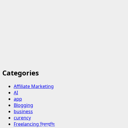
Categories
Affiliate Marketing
AI
app
Blogging
business
curency
Freelancing ফ্রিল্যান্সিং