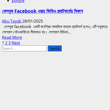
google
গোপনীয়তা
এবং
ফেসবুক Facebook ওয়াচ ভিডিও প্ল্যাটফর্মের বিকাশ
নিরাপত্তা
বিষয়ক
Abu Tayab
28/01/2025
টিপস
ফেসবুক facebook একটি জনপ্রিয় সামাজিক মাধ্যম প্ল্যাটফর্ম হলেও, এটি শুধুমাত্র
সোশ্যাল নেটওয়ার্কিংয়ে সীমাবদ্ধ নয়। সোশ্যাল মিডিয়া...
Read
Read More
Posts
more
1
2
3
Next
Search
about
pagination
for:
ফেসবুক
Facebook
ওয়াচ
ভিডিও
প্ল্যাটফর্মের
বিকাশ